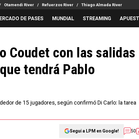
Otamendi River
Refuerzos River
Thiago Almada River
ERCADO DE PASES
MUNDIAL
STREAMING
APUES
MILLONARIOS
LPM PARA EL HINCHA
APUESTA
Mercado de Pases
Streaming
Noticias
o Coudet con las salidas
Análisis tácticos
Entradas
Guías
e que tendrá Pablo
Juanfer Quintero
Hinchas
Códigos
Chacho Coudet
Los goles de River
Pronósti
Ex River
Entrevistas
Apuesta d
Apuestas
ededor de 15 jugadores, según confirmó Di Carlo: la tarea
Seguí a LPM en Google!
50