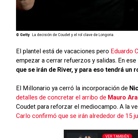
©
Getty
La decisión de Coudet y el rol clave de Longoria.
El plantel está de vacaciones pero
Eduardo 
empezar a cerrar refuerzos y salidas. En ese
que se irán de River, y para eso tendrá un r
El Millonario ya cerró la incorporación de
Ni
detalles de concretar el arribo de
Mauro Ara
Coudet para reforzar el mediocampo. A la vez
Carlo confirmó que se irán alrededor de 15 j
VER TAMBIÉN