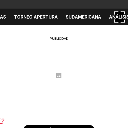
TAS
TORNEO APERTURA
SUDAMERICANA
ANÁLISI
S
PUBLICIDAD
cos
el día
 Mundial 2026