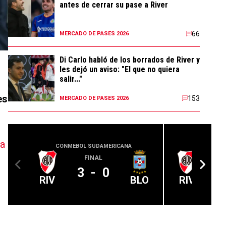
antes de cerrar su pase a River
66
MERCADO DE PASES 2026
Di Carlo habló de los borrados de River y
les dejó un aviso: "El que no quiera
salir..."
es
153
MERCADO DE PASES 2026
 a
CONMEBOL SUDAMERICANA
COPA
FINAL
A 
3
-
0
RIV
BLO
RIV