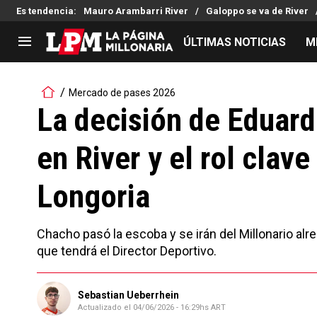
Es tendencia
:
Mauro Arambarri River
Galoppo se va de River
ÚLTIMAS NOTICIAS
M
LIGA PROFESIONAL
TORNEOS
Mercado de pases 2026
Noticias
Copa Sudamericana
La decisión de Eduard
Tabla de posiciones
Copa Argentina
en River y el rol clav
Fixture
Selección Argentina
Reserva
Longoria
Chacho pasó la escoba y se irán del Millonario alr
que tendrá el Director Deportivo.
Sebastian Ueberrhein
Actualizado el
04/06/2026 - 16:29hs ART