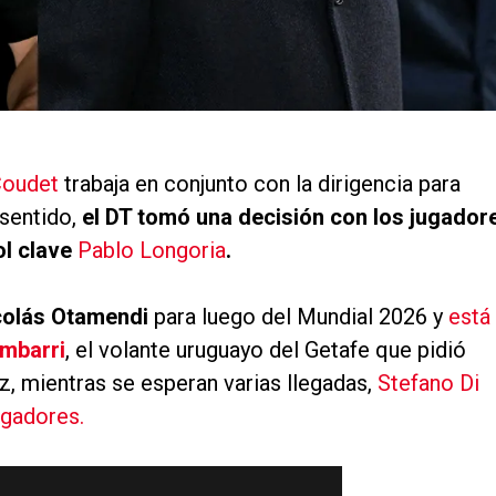
Coudet
trabaja en conjunto con la dirigencia para
 sentido,
el DT tomó una decisión con los jugador
ol clave
Pablo Longoria
.
colás Otamendi
para luego del Mundial 2026 y
está
mbarri
, el volante uruguayo del Getafe que pidió
, mientras se esperan varias llegadas,
Stefano Di
ugadores.