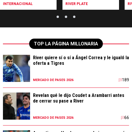
River
co
INTERNACIONAL
RIVER PLATE
RI
TOP LA PÁGINA MILLONARIA
River quiere sí o sí a Ángel Correa y le igualó la
oferta a Tigres
189
MERCADO DE PASES 2026
Revelan qué le dijo Coudet a Arambarri antes
de cerrar su pase a River
66
MERCADO DE PASES 2026