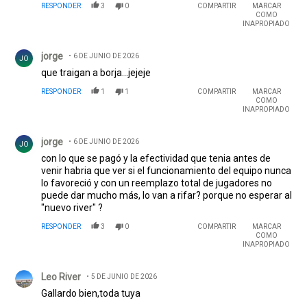
RESPONDER
3
0
COMPARTIR
MARCAR
COMO
INAPROPIADO
Comentario de jorge .
jorge
6 DE JUNIO DE 2026
JO
que traigan a borja...jejeje
RESPONDER
1
1
COMPARTIR
MARCAR
COMO
INAPROPIADO
Comentario de jorge .
jorge
6 DE JUNIO DE 2026
JO
con lo que se pagó y la efectividad que tenia antes de
venir habria que ver si el funcionamiento del equipo nunca
lo favoreció y con un reemplazo total de jugadores no
puede dar mucho más, lo van a rifar? porque no esperar al
"nuevo river" ?
RESPONDER
3
0
COMPARTIR
MARCAR
COMO
INAPROPIADO
Comentario de Leo River.
Leo River
5 DE JUNIO DE 2026
Gallardo bien,toda tuya