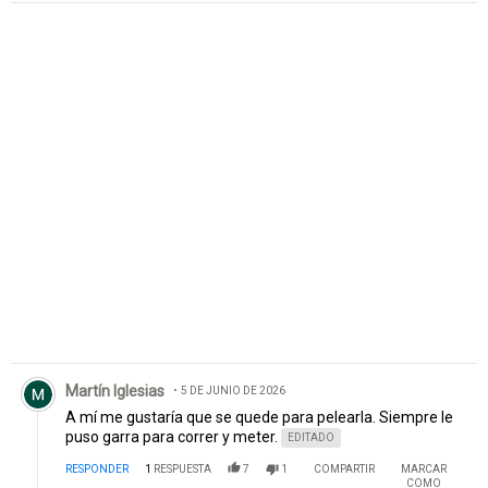
Comentario de Martín Iglesias.
Martín Iglesias
5 DE JUNIO DE 2026
A mí me gustaría que se quede para pelearla. Siempre le
puso garra para correr y meter.
EDITADO
RESPONDER
1
RESPUESTA
7
1
COMPARTIR
MARCAR
COMO