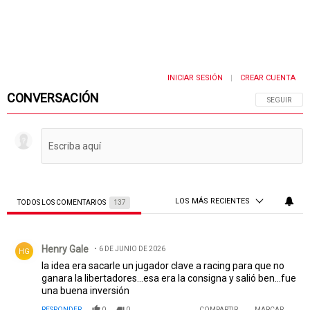
INICIAR SESIÓN
CREAR CUENTA
|
CONVERSACIÓN
SIGA ESTA 
SEGUIR
LOS MÁS RECIENTES
TODOS LOS COMENTARIOS
137
Todos los comentarios
Comentario de Henry Gale.
Henry Gale
6 DE JUNIO DE 2026
HG
la idea era sacarle un jugador clave a racing para que no
ganara la libertadores...esa era la consigna y salió ben...fue
una buena inversión
RESPONDER
0
0
COMPARTIR
MARCAR