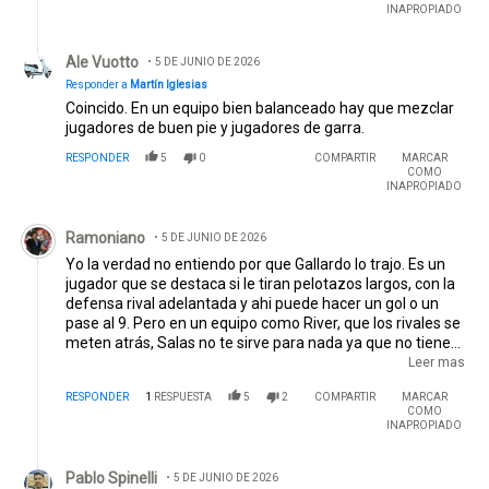
INAPROPIADO
Respuesta de Ale Vuotto.
Ale Vuotto
5 DE JUNIO DE 2026
Responder a
Martín Iglesias
Coincido. En un equipo bien balanceado hay que mezclar
jugadores de buen pie y jugadores de garra.
RESPONDER
5
0
COMPARTIR
MARCAR
COMO
INAPROPIADO
Comentario de Ramoniano.
Ramoniano
5 DE JUNIO DE 2026
Yo la verdad no entiendo por que Gallardo lo trajo. Es un
jugador que se destaca si le tiran pelotazos largos, con la
defensa rival adelantada y ahi puede hacer un gol o un
pase al 9. Pero en un equipo como River, que los rivales se
meten atrás, Salas no te sirve para nada ya que no tiene
gambeta, no hace triangulaciones y tampoco es goleador.
Leer mas
EDITADO
RESPONDER
1
RESPUESTA
5
2
COMPARTIR
MARCAR
COMO
INAPROPIADO
Respuesta de Pablo Spinelli.
Pablo Spinelli
5 DE JUNIO DE 2026