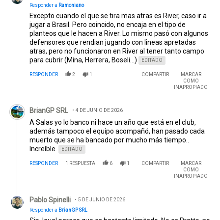
Responder a
Ramoniano
Excepto cuando el que se tira mas atras es River, caso ir a
jugar a Brasil. Pero coincido, no encaja en el tipo de
planteos que le hacen a River. Lo mismo pasó con algunos
defensores que rendian jugando con lineas apretadas
atras, pero no funcionaron en River al tener tanto campo
para cubrir (Mina, Herrera, Boseli...)
EDITADO
RESPONDER
2
1
COMPARTIR
MARCAR
COMO
INAPROPIADO
Comentario de BrianGP SRL.
BrianGP SRL
4 DE JUNIO DE 2026
A Salas yo lo banco ni hace un año que está en el club,
además tampoco el equipo acompañó, han pasado cada
muerto que se ha bancado por mucho más tiempo..
Increíble.
EDITADO
RESPONDER
1
RESPUESTA
6
1
COMPARTIR
MARCAR
COMO
INAPROPIADO
Respuesta de Pablo Spinelli.
Pablo Spinelli
5 DE JUNIO DE 2026
Responder a
BrianGP SRL