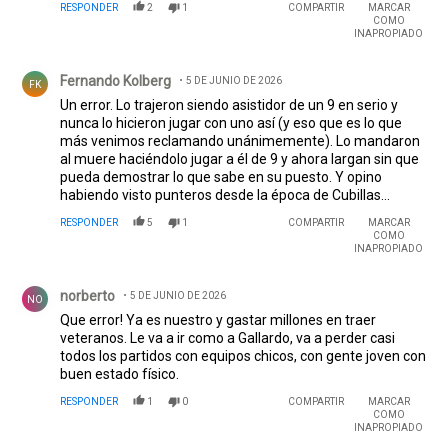
RESPONDER
2
1
COMPARTIR
MARCAR
COMO
INAPROPIADO
Comentario de Fernando Kolberg.
Fernando Kolberg
5 DE JUNIO DE 2026
FK
Un error. Lo trajeron siendo asistidor de un 9 en serio y
nunca lo hicieron jugar con uno así (y eso que es lo que
más venimos reclamando unánimemente). Lo mandaron
al muere haciéndolo jugar a él de 9 y ahora largan sin que
pueda demostrar lo que sabe en su puesto. Y opino
habiendo visto punteros desde la época de Cubillas...
RESPONDER
5
1
COMPARTIR
MARCAR
COMO
INAPROPIADO
Comentario de norberto.
norberto
5 DE JUNIO DE 2026
NO
Que error! Ya es nuestro y gastar millones en traer
veteranos. Le va a ir como a Gallardo, va a perder casi
todos los partidos con equipos chicos, con gente joven con
buen estado físico.
RESPONDER
1
0
COMPARTIR
MARCAR
COMO
INAPROPIADO