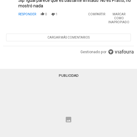
Sip. Igual parece que es bastante limitado. No es Pratto, no
mostró nada
RESPONDER
0
1
COMPARTIR
MARCAR
COMO
INAPROPIADO
CARGAR MÁS COMENTARIOS
Gestionado por
PUBLICIDAD