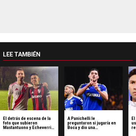
LEE TAMBIÉN
El detrás de escena de la
A Panichelli le
El
foto que subieron
preguntaron si jugaría en
us
Mastantuono y Echeverri
Boca y dio una
re
jugando con la camiseta de
contundente respuesta
lu