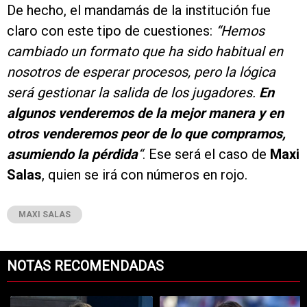
De hecho, el mandamás de la institución fue
claro con este tipo de cuestiones:
“Hemos
cambiado un formato que ha sido habitual en
nosotros de esperar procesos, pero la lógica
será gestionar la salida de los jugadores.
En
algunos venderemos de la mejor manera y en
otros venderemos peor de lo que compramos,
asumiendo la pérdida
“
. Ese será el caso de
Maxi
Salas
, quien se irá con números en rojo.
MAXI SALAS
NOTAS RECOMENDADAS
Este listado muestra los artículos con más comentarios en los últimos 7
Un artículo de tendencia con el título "Coudet tras la derrota ante Ti
Un artículo de tendencia con el tí