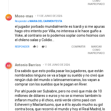
COMO
INAPROPIADO
Respuesta de Mono-mas.
Mono-mas
11 DE JUNIO DE 2026
MO
Responder a
MARIA DEL CARMEN FESTA
el jugador porbado mundialmente es Icardi y si me apuras
hago otro intento por Villa, no interesa si le hace guiño a
Voke, al contrario se lo podemos soplar como hicimos con
el chileno salas y Colidio...
RESPONDER
0
0
COMPARTIR
MARCAR
COMO
INAPROPIADO
Comentario de Antonio Barrios .
Antonio Barrios
11 DE JUNIO DE 2026
AB
Era sabido que esto podía pasar los jugadores, que están
nombrados ninguno se va a bajar su sueldo y no creó que
ningún club del mundo o latinoamericanos, los vayan a
comprar con los sueldos que le pagan en River.
Por ahí puede ser Subiabre, pero no creó que más de 10
millones de dólares o euros y no se si menos también lo
inflaron mucho y él chico, está verde cómo pasó con
Echeverri y Mastantuono, que a él lo ayudo mucho su gol
contra boca, que recorrió el mundo y hoy el Real Madrid, lo