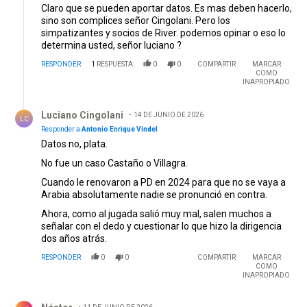
Claro que se pueden aportar datos. Es mas deben hacerlo,
sino son complices señor Cingolani. Pero los
simpatizantes y socios de River. podemos opinar o eso lo
determina usted, señor luciano ?
RESPONDER
1
RESPUESTA
0
0
COMPARTIR
MARCAR
COMO
INAPROPIADO
Respuesta de Luciano Cingolani.
Luciano Cingolani
14 DE JUNIO DE 2026
LC
Responder a
Antonio Enrique Vindel
Datos no, plata.
No fue un caso Castaño o Villagra.
Cuando le renovaron a PD en 2024 para que no se vaya a
Arabia absolutamente nadie se pronunció en contra.
Ahora, como al jugada salió muy mal, salen muchos a
señalar con el dedo y cuestionar lo que hizo la dirigencia
dos años atrás.
RESPONDER
0
0
COMPARTIR
MARCAR
COMO
INAPROPIADO
Comentario de Néstor .