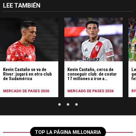
LEE TAMBIÉN
Kevin Castaño se va de
Kevin Castaño, cerca de
Le
River: jugará en otro club
conseguir club: de costar
ge
de Sudamérica
17 millones a irse a
fe
préstamo
tr
MERCADO DE PASES 2026
MERCADO DE PASES 2026
RI
TOP LA PÁGINA MILLONARIA