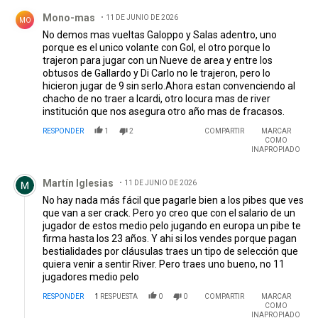
Comentario de Mono-mas.
Mono-mas
11 DE JUNIO DE 2026
MO
No demos mas vueltas Galoppo y Salas adentro, uno
porque es el unico volante con Gol, el otro porque lo
trajeron para jugar con un Nueve de area y entre los
obtusos de Gallardo y Di Carlo no le trajeron, pero lo
hicieron jugar de 9 sin serlo.Ahora estan convenciendo al
chacho de no traer a Icardi, otro locura mas de river
institución que nos asegura otro año mas de fracasos.
RESPONDER
1
2
COMPARTIR
MARCAR
COMO
INAPROPIADO
Comentario de Martín Iglesias.
Martín Iglesias
11 DE JUNIO DE 2026
No hay nada más fácil que pagarle bien a los pibes que ves
que van a ser crack. Pero yo creo que con el salario de un
jugador de estos medio pelo jugando en europa un pibe te
firma hasta los 23 años. Y ahi si los vendes porque pagan
bestialidades por cláusulas traes un tipo de selección que
quiera venir a sentir River. Pero traes uno bueno, no 11
jugadores medio pelo
RESPONDER
1
RESPUESTA
0
0
COMPARTIR
MARCAR
COMO
INAPROPIADO