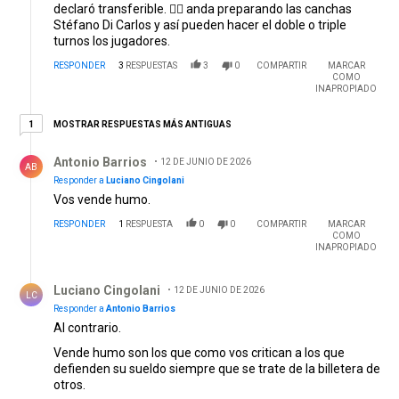
declaró transferible. 🤷‍♂️ anda preparando las canchas
Stéfano Di Carlos y así pueden hacer el doble o triple
turnos los jugadores.
RESPONDER
3
RESPUESTAS
3
0
COMPARTIR
MARCAR
COMO
INAPROPIADO
1 respuesta más antiguas
MOSTRAR RESPUESTAS MÁS ANTIGUAS
1
Respuesta de Antonio Barrios .
Antonio Barrios
12 DE JUNIO DE 2026
AB
Responder a
Luciano Cingolani
Vos vende humo.
RESPONDER
1
RESPUESTA
0
0
COMPARTIR
MARCAR
COMO
INAPROPIADO
Respuesta de Luciano Cingolani.
Luciano Cingolani
12 DE JUNIO DE 2026
LC
Responder a
Antonio Barrios
Al contrario.
Vende humo son los que como vos critican a los que
defienden su sueldo siempre que se trate de la billetera de
otros.