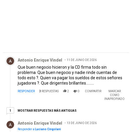
Comentario de Antonio Enrique Vindel.
Antonio Enrique Vindel
11 DE JUNIO DE 2026
Que buen negocio hicieron y la CD firma todo sin
problema. Que buen negocio y nadie rinde cuentas de
todo esto ?. Quien va pagar los sueldos de estos señores
jugadores ?. Que dirigentes brillantes.........
RESPONDER
3
RESPUESTAS
2
0
COMPARTIR
MARCAR
COMO
INAPROPIADO
1 respuesta más antiguas
MOSTRAR RESPUESTAS MÁS ANTIGUAS
1
Respuesta de Antonio Enrique Vindel.
Antonio Enrique Vindel
13 DE JUNIO DE 2026
Responder a
Luciano Cingolani