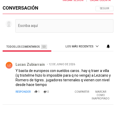
INICIAR SESIÓN
CREAR CUENTA
|
CONVERSACIÓN
SIGA ESTA 
SEGUIR
LOS MÁS RECIENTES
TODOS LOS COMENTARIOS
53
Todos los comentarios
Comentario de Lucas Zubiarrain.
Lucas Zubiarrain
12 DE JUNIO DE 2026
LZ
Y basta de europeos con sueldos caros.. hay q traer a villa
(q tristelme hizo lo imposible para q no venga) a Lezcano y
Romero de tigres.. jugadores terrenales q vienen con nivel
desde hace tiempo
RESPONDER
1
0
COMPARTIR
MARCAR
COMO
INAPROPIADO