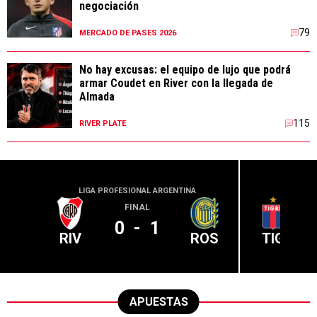
negociación
79
MERCADO DE PASES 2026
No hay excusas: el equipo de lujo que podrá
armar Coudet en River con la llegada de
Almada
115
RIVER PLATE
LIGA PROFESIONAL ARGENTINA
LIGA PR
FINAL
0
-
1
RIV
ROS
TIG
APUESTAS