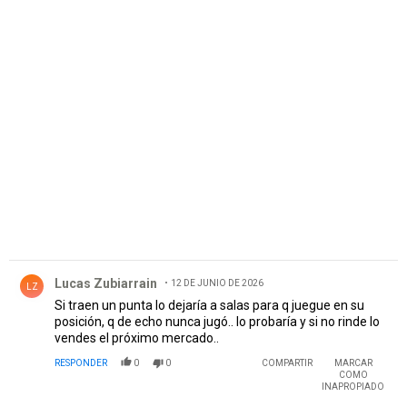
PUBLICIDAD
Comentario de Lucas Zubiarrain.
Lucas Zubiarrain
12 DE JUNIO DE 2026
LZ
Si traen un punta lo dejaría a salas para q juegue en su
posición, q de echo nunca jugó.. lo probaría y si no rinde lo
vendes el próximo mercado..
RESPONDER
0
0
COMPARTIR
MARCAR
COMO
INAPROPIADO