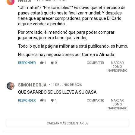
Néstor
11 DE JUNIO DE 2026
NÉ
"Ultimatún"? "Prescindibles"? Es obvio que el mercado de
pases estará quieto hasta finalizar mundial. Y despúes
tiene que aparecer compradores, por más que DI Carlo
diga de vender a pérdida.
Por otro lado, él mencionó que para poder comprar
jugadores, primero tiene que vender,
Todo lo que la página millonaria está publicando, es humo.
Ni siquiera hay negociaciones por Correa ó Almada.
RESPONDER
1
0
COMPARTIR
MARCAR
COMO
INAPROPIADO
Comentario de SIMON BORJA.
SIMON BORJA
11 DE JUNIO DE 2026
QUE SAPARDO SE LOS LLEVE A SU CASA
RESPONDER
5
1
COMPARTIR
MARCAR
COMO
INAPROPIADO
CARGAR MÁS COMENTARIOS