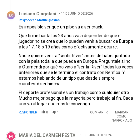
Respuesta de Luciano Cingolani.
Luciano Cingolani
11 DE JUNIO DE 2026
LC
Responder a
Martín Iglesias
Es imposible ver que un pibe va a ser crack.
Que firme hasta los 23 años va a depender de que el
jugador no se crea que lo pueden venir a buscar de Europa
a los 17, 18 o 19 años como efectivamente ocurre.
Nadie quiere venir a "sentir River" antes de haber juntado
con la pala toda la que pueda en Europa. Preguntale si no
a Otamendi por qué no vino a "sentir River" todas las veces
anteriores que se le termino el contrato con Benfica. Y
estamos hablando de un tipo que desde siempre
manifestó ser hincha.
El deporte profesional es un trabajo como cualquier otro.
Mucho mejor pago que la mayoría pero trabajo al fin. Cada
uno va al logar que más le convenga.
RESPONDER
0
1
COMPARTIR
MARCAR
COMO
INAPROPIADO
Comentario de MARIA DEL CARMEN FESTA.
MARIA DEL CARMEN FESTA
11 DE JUNIO DE 2026