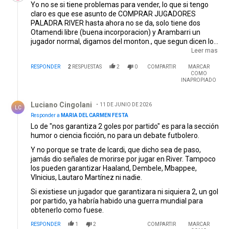
Yo no se si tiene problemas para vender, lo que si tengo
claro es que ese asunto de COMPRAR JUGADORES
PALADRA RIVER hasta ahora no se da, solo tiene dos
Otamendi libre (buena incorporacion) y Arambarri un
jugador normal, digamos del monton., que segun dicen los
que saben juega poco por las lesiones. Segun dicen un
Leer mas
DISTINTO como ICARDI que muere por venir a RIVER a
RESPONDER
2
RESPUESTAS
2
0
COMPARTIR
MARCAR
Coudet no le interesa y ese jugador nos garantiza 2 goles
COMO
por partido y van por Gio Simeone que es un pecho frio
INAPROPIADO
que no le hace un gol ni al arco iris (para muestra ver como
Respuesta de Luciano Cingolani.
jugo con la selección en el primer partido de la pre
Luciano Cingolani
mundial, corrio, corrio, corrio y NADA MAS, NI UN PASE
11 DE JUNIO DE 2026
LC
BIEN PUESTO, pero RIVER LO QUIERE COMPRAR..
Responder a
MARIA DEL CARMEN FESTA
Seguimos como siempñre CUANDO RIVER INICIA LA
Lo de "nos garantiza 2 goles por partido" es para la sección
TEMPORADA no estan todos los jugadores que tienen que
humor o ciencia ficción, no para un debate futbolero.
estar a la orden del DT, seguro que como siempre llegaran
Y no porque se trate de Icardi, que dicho sea de paso,
una semana antes del inicio del campeonato y seguro
jamás dio señales de morirse por jugar en River. Tampoco
totalmente fuera de estado fisico y para que debuten
los pueden garantizar Haaland, Dembele, Mbappee,
tenemos que esperar por lo menos un mes. TODO IGUAL
VInicius, Lautaro Martínez ni nadie.
QUE SIEMPRE, NADA CAMBIO,, di Carlo es ni mas ni menos
que la continuidad de BRITOS uno de los peores
Si existiese un jugador que garantizara ni siquiera 2, un gol
presidentes de la historia del club
por partido, ya habría habido una guerra mundial para
obtenerlo como fuese.
RESPONDER
1
2
COMPARTIR
MARCAR