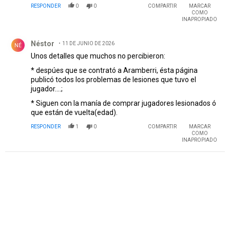
RESPONDER
0
0
COMPARTIR
MARCAR
COMO
INAPROPIADO
Comentario de Néstor .
Néstor
11 DE JUNIO DE 2026
NÉ
Unos detalles que muchos no percibieron:
* despúes que se contrató a Aramberri, ésta página
publicó todos los problemas de lesiones que tuvo el
jugador....;
* Siguen con la manía de comprar jugadores lesionados ó
que están de vuelta(edad).
RESPONDER
1
0
COMPARTIR
MARCAR
COMO
INAPROPIADO
PUBLICIDAD