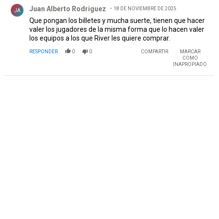
Comentario de Juan Alberto Rodriguez .
Juan Alberto Rodriguez
18 DE NOVIEMBRE DE 2025
JA
Que pongan los billetes y mucha suerte, tienen que hacer
valer los jugadores de la misma forma que lo hacen valer
los equipos a los que River les quiere comprar.
RESPONDER
0
0
COMPARTIR
MARCAR
COMO
INAPROPIADO
PUBLICIDAD