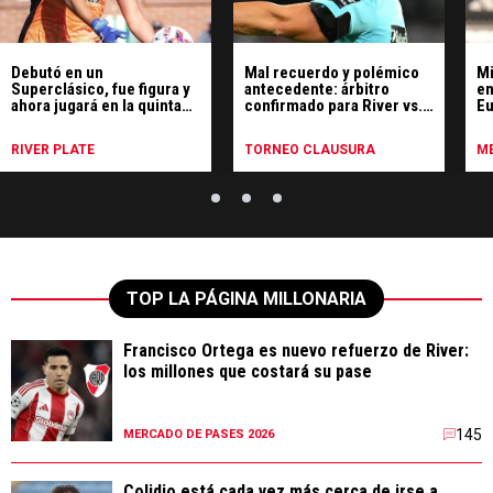
Debutó en un
Mal recuerdo y polémico
Mi
Superclásico, fue figura y
antecedente: árbitro
en
ahora jugará en la quinta
confirmado para River vs.
Eu
categoría del fútbol
Tigre
Ma
argentino
RIVER PLATE
TORNEO CLAUSURA
ME
TOP LA PÁGINA MILLONARIA
Francisco Ortega es nuevo refuerzo de River:
los millones que costará su pase
145
MERCADO DE PASES 2026
Colidio está cada vez más cerca de irse a