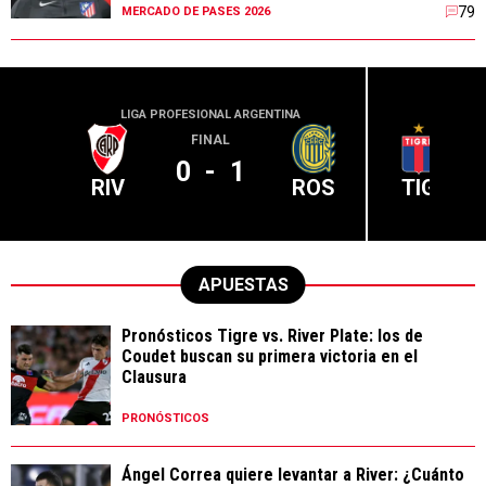
79
MERCADO DE PASES 2026
LIGA PROFESIONAL ARGENTINA
LIGA PR
FINAL
0
-
1
RIV
ROS
TIG
APUESTAS
Pronósticos Tigre vs. River Plate: los de
Coudet buscan su primera victoria en el
Clausura
PRONÓSTICOS
Ángel Correa quiere levantar a River: ¿Cuánto