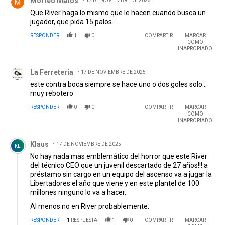
Morfeo Matos
17 DE NOVIEMBRE DE 2025
Que River haga lo mismo que le hacen cuando busca un
jugador, que pida 15 palos.
RESPONDER
1
0
COMPARTIR
MARCAR
COMO
INAPROPIADO
Comentario de La Ferretería.
La Ferretería
17 DE NOVIEMBRE DE 2025
este contra boca siempre se hace uno o dos goles solo...
muy rebotero
RESPONDER
0
0
COMPARTIR
MARCAR
COMO
INAPROPIADO
Comentario de Klaus.
Klaus
17 DE NOVIEMBRE DE 2025
KL
No hay nada mas emblemático del horror que este River
del técnico CEO que un juvenil descartado de 27 años!!! a
préstamo sin cargo en un equipo del ascenso va a jugar la
Libertadores el año que viene y en este plantel de 100
millones ninguno lo va a hacer.
Al menos no en River probablemente.
RESPONDER
1
RESPUESTA
1
0
COMPARTIR
MARCAR