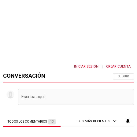
INICIAR SESIÓN
CREAR CUENTA
|
CONVERSACIÓN
SIGA ESTA 
SEGUIR
LOS MÁS RECIENTES
TODOS LOS COMENTARIOS
13
Todos los comentarios