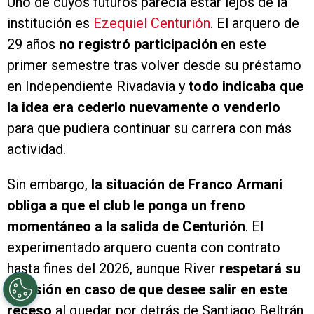
Uno de cuyos futuros parecía estar lejos de la
institución es
Ezequiel Centurión
. El arquero de
29 años
no registró participación
en este
primer semestre tras volver desde su préstamo
en Independiente Rivadavia y
todo indicaba que
la idea era cederlo nuevamente o venderlo
para que pudiera continuar su carrera con más
actividad.
Sin embargo,
la situación de Franco Armani
obliga a que el club le ponga un freno
momentáneo a la salida de Centurión
. El
experimentado arquero cuenta con contrato
hasta fines del 2026, aunque River
respetará su
decisión en caso de que desee salir en este
receso
al quedar por detrás de Santiago Beltrán