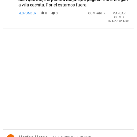
a villa cachita. Por el estamos fuera
RESPONDER
0
0
COMPARTIR
MARCAR
COMO
INAPROPIADO
PUBLICIDAD
Comentario de Morfeo Matos.