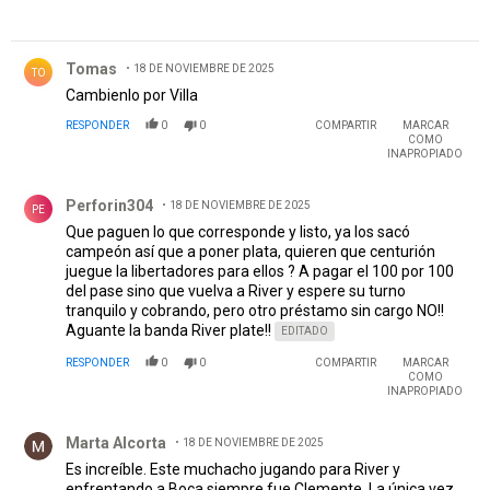
Comentario de Tomas.
Tomas
18 DE NOVIEMBRE DE 2025
TO
Cambienlo por Villa
RESPONDER
0
0
COMPARTIR
MARCAR
COMO
INAPROPIADO
Comentario de Perforin304.
Perforin304
18 DE NOVIEMBRE DE 2025
PE
Que paguen lo que corresponde y listo, ya los sacó
campeón así que a poner plata, quieren que centurión
juegue la libertadores para ellos ? A pagar el 100 por 100
del pase sino que vuelva a River y espere su turno
tranquilo y cobrando, pero otro préstamo sin cargo NO!!
Aguante la banda River plate!!
EDITADO
RESPONDER
0
0
COMPARTIR
MARCAR
COMO
INAPROPIADO
Comentario de Marta Alcorta.
Marta Alcorta
18 DE NOVIEMBRE DE 2025
Es increíble. Este muchacho jugando para River y
enfrentando a Boca siempre fue Clemente. La única vez