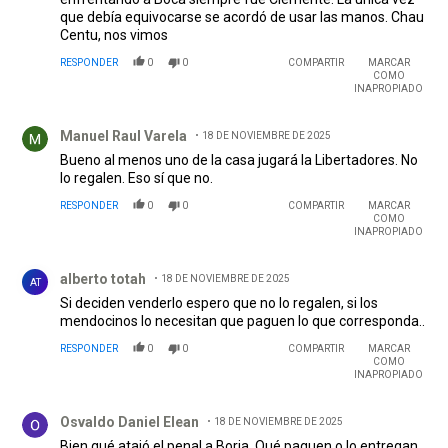
que debía equivocarse se acordó de usar las manos. Chau
Centu, nos vimos
RESPONDER
0
0
COMPARTIR
MARCAR
COMO
INAPROPIADO
Comentario de Manuel Raul Varela.
Manuel Raul Varela
18 DE NOVIEMBRE DE 2025
Bueno al menos uno de la casa jugará la Libertadores. No
lo regalen. Eso sí que no.
RESPONDER
0
0
COMPARTIR
MARCAR
COMO
INAPROPIADO
Comentario de alberto totah.
alberto totah
18 DE NOVIEMBRE DE 2025
AT
Si deciden venderlo espero que no lo regalen, si los
mendocinos lo necesitan que paguen lo que corresponda..
RESPONDER
0
0
COMPARTIR
MARCAR
COMO
INAPROPIADO
Comentario de Osvaldo Daniel Elean.
Osvaldo Daniel Elean
18 DE NOVIEMBRE DE 2025
Bien qué atajó el penal a Borja. Qué paguen o lo entregan