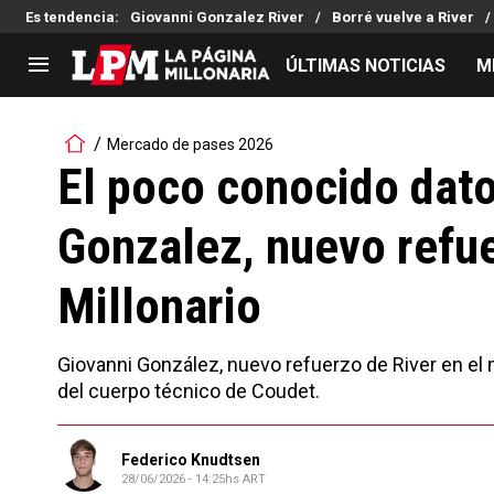
Es tendencia
:
Giovanni Gonzalez River
Borré vuelve a River
ÚLTIMAS NOTICIAS
M
LIGA PROFESIONAL
TORNEOS
Mercado de pases 2026
Noticias
Copa Sudamericana
El poco conocido dato
Tabla de posiciones
Copa Argentina
Gonzalez, nuevo refue
Fixture
Selección Argentina
Reserva
Millonario
Giovanni González, nuevo refuerzo de River en el 
del cuerpo técnico de Coudet.
Federico Knudtsen
28/06/2026 - 14:25hs ART