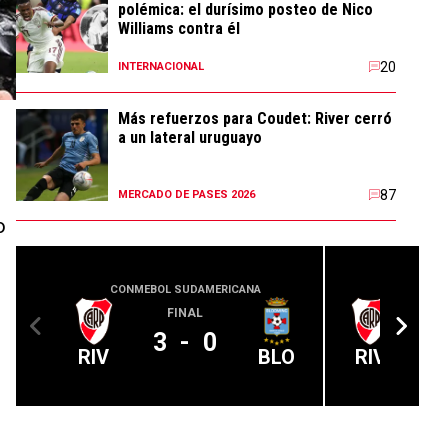
polémica: el durísimo posteo de Nico
Williams contra él
20
INTERNACIONAL
Más refuerzos para Coudet: River cerró
a un lateral uruguayo
87
MERCADO DE PASES 2026
o
CONMEBOL SUDAMERICANA
CLUB 
FINAL
3
-
0
RIV
BLO
RIV