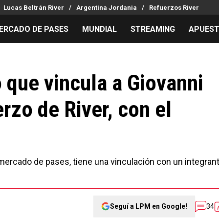
Lucas Beltrán River
Argentina Jordania
Refuerzos River
ERCADO DE PASES
MUNDIAL
STREAMING
APUES
MILLONARIOS
LPM PARA EL HINCHA
APUESTA
Mercado de Pases
Streaming
Noticias
 que vincula a Giovanni
Análisis tácticos
Entradas
Guías
rzo de River, con el
Juanfer Quintero
Hinchas
Códigos
Chacho Coudet
Los goles de River
Pronósti
Ex River
Entrevistas
Apuesta d
Apuestas
mercado de pases, tiene una vinculación con un integran
Seguí a LPM en Google!
34