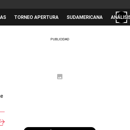
TAS
TORNEO APERTURA
SUDAMERICANA
ANÁLISI
S
PUBLICIDAD
cos
el día
 Mundial 2026
te