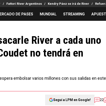
r
Fattori River Argentinos
Kendry Páez se irá de River
Refuer
ERCADO DE PASES
MUNDIAL
STREAMING
APUES
MILLONARIOS
LPM PARA EL HINCHA
APUESTA
Mercado de Pases
Streaming
Noticias
sacarle River a cada uno
Análisis tácticos
Entradas
Guías
Coudet no tendrá en
Juanfer Quintero
Hinchas
Códigos
Chacho Coudet
Los goles de River
Pronósti
Ex River
Entrevistas
Apuesta d
Apuestas
 espera embolsar varios millones con sus salidas en este
Seguí a LPM en Google!
22