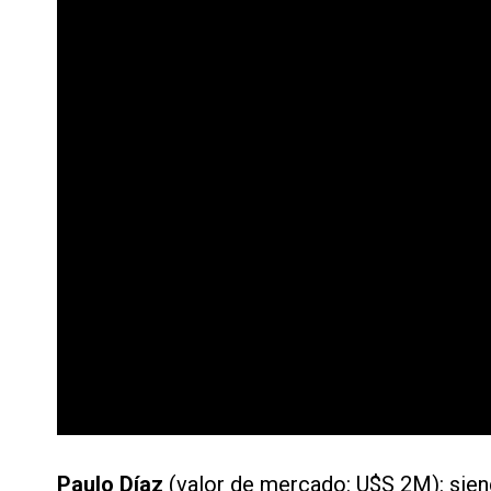
Paulo Díaz
(valor de mercado: U$S 2M): sien