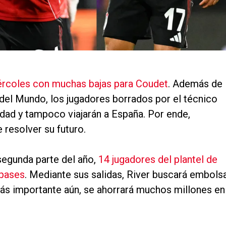
rcoles con muchas bajas para Coudet
. Además de
 del Mundo, los jugadores borrados por el técnico
vidad y tampoco viajarán a España. Por ende,
resolver su futuro.
 segunda parte del año,
14 jugadores del plantel de
pases
. Mediante sus salidas, River buscará embols
ás importante aún, se ahorrará muchos millones en