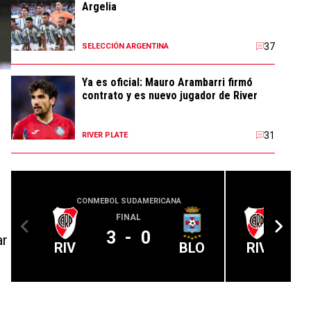
Argelia
37
SELECCIÓN ARGENTINA
Ya es oficial: Mauro Arambarri firmó
contrato y es nuevo jugador de River
31
RIVER PLATE
CONMEBOL SUDAMERICANA
CLUB 
FINAL
3
-
0
ar
RIV
BLO
RIV