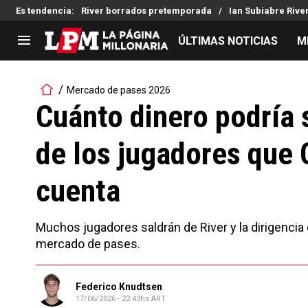
Es tendencia
:
River borrados pretemporada
Ian Subiabre Rive
ÚLTIMAS NOTICIAS
M
LIGA PROFESIONAL
TORNEOS
Mercado de pases 2026
Noticias
Copa Sudamericana
Cuánto dinero podría 
Tabla de posiciones
Copa Argentina
de los jugadores que 
Fixture
Selección Argentina
Reserva
cuenta
Muchos jugadores saldrán de River y la dirigencia
mercado de pases.
Federico Knudtsen
17/06/2026 - 22:43hs ART