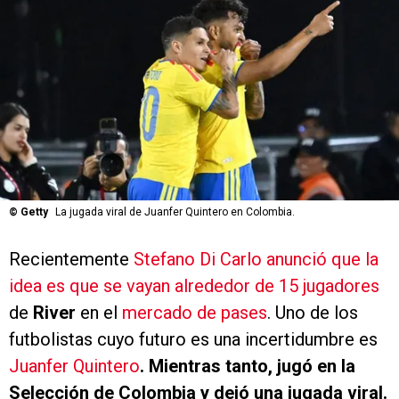
©
Getty
La jugada viral de Juanfer Quintero en Colombia.
Recientemente
Stefano Di Carlo anunció que la
idea es que se vayan alrededor de 15 jugadores
de
River
en el
mercado de pases
. Uno de los
futbolistas cuyo futuro es una incertidumbre es
Juanfer Quintero
. Mientras tanto, jugó en la
Selección de Colombia y dejó una jugada viral.