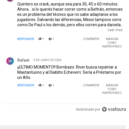
Quintero es crack, aunque sea para 30, 45 o 60 minutos.
Ahora... si lo querés hacer correr como a Beltrán, entonces
es un problema del técnico que no sabe adaptarse a los
jugadores. Salvando las diferencias, Messi tampoco corre
como De Paul o los demás, pero ellos corren para darsela
a él y que despliegue su magia. Y siu lo poné a los 89
Leer mas
minutos entonces estás desaprovechando al más
RESPONDER
1
1
COMPARTIR
MARCAR
talentoso para poner a los corredores. Asi nos fue contra
COMO
Belgrano...
INAPROPIADO
Comentario de Rafael.
Rafael
2 DE JUNIO DE 2026
RA
¡¡ÚLTIMO MOMENTO!! Bombazo: River busca repatriar a
Mastantuono y al Diablito Echeverri. Sería a Préstamo por
un Año.
RESPONDER
1
1
COMPARTIR
MARCAR
COMO
INAPROPIADO
Gestionado por