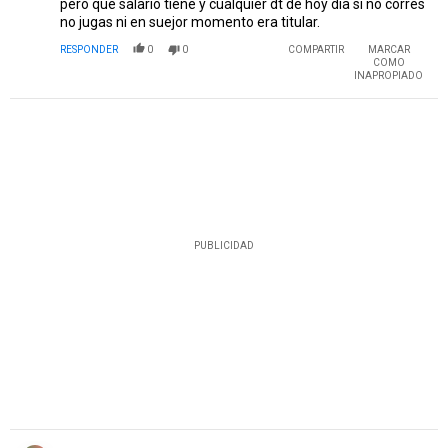
pero que salario tiene y cualquier dt de hoy día si no corres
no jugas ni en suejor momento era titular.
RESPONDER
0
0
COMPARTIR
MARCAR
COMO
INAPROPIADO
PUBLICIDAD
Comentario de CARPRIVER.