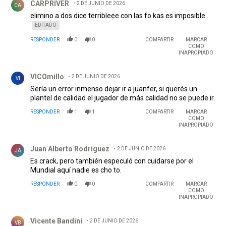
CARPRIVER
2 DE JUNIO DE 2026
CA
elimino a dos dice terribleee con las fo kas es imposible
EDITADO
RESPONDER
0
0
COMPARTIR
MARCAR
COMO
INAPROPIADO
Comentario de VICOmillo.
VICOmillo
2 DE JUNIO DE 2026
VI
Sería un error inmenso dejar ir a juanfer, si querés un
plantel de calidad el jugador de más calidad no se puede ir.
RESPONDER
1
1
COMPARTIR
MARCAR
COMO
INAPROPIADO
Comentario de Juan Alberto Rodriguez .
Juan Alberto Rodriguez
2 DE JUNIO DE 2026
JA
Es crack, pero también especuló con cuidarse por el
Mundial aquí nadie es cho to.
RESPONDER
0
0
COMPARTIR
MARCAR
COMO
INAPROPIADO
Comentario de Vicente Bandini.
Vicente Bandini
2 DE JUNIO DE 2026
VB