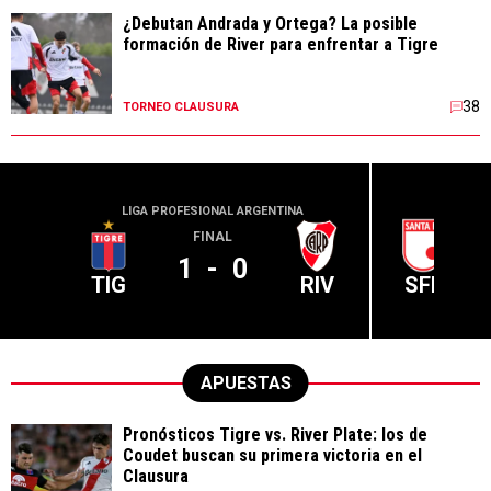
¿Debutan Andrada y Ortega? La posible
formación de River para enfrentar a Tigre
38
TORNEO CLAUSURA
LIGA PROFESIONAL ARGENTINA
CONME
FINAL
1
-
0
TIG
RIV
SFE
APUESTAS
Pronósticos Tigre vs. River Plate: los de
Coudet buscan su primera victoria en el
Clausura