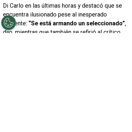
Di Carlo en las últimas horas y destacó que se
encuentra ilusionado pese al inesperado
presente:
“Se está armando un seleccionado”
,
dijo, mientras que también se refirió al crítico
momento de Eduardo Coudet: “Es un líder, hay
que darle tiempo.
Si él ve que no lo puede
sacar adelante, lo va a decir”
.