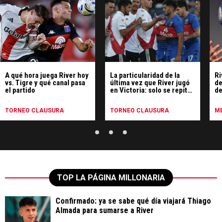
A qué hora juega River hoy
La particularidad de la
Ri
vs. Tigre y qué canal pasa
última vez que River jugó
de
el partido
en Victoria: solo se repite
de
un jugador del plantel
TORNEO CLAUSURA
TORNEO CLAUSURA
ME
TOP LA PÁGINA MILLONARIA
Confirmado: ya se sabe qué día viajará Thiago
Almada para sumarse a River