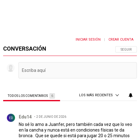
INICIAR SESIÓN
CREAR CUENTA
|
CONVERSACIÓN
SIGA ESTA 
SEGUIR
LOS MÁS RECIENTES
TODOS LOS COMENTARIOS
6
Todos los comentarios
Comentario de Edu14.
Edu14
2 DE JUNIO DE 2026
ED
No sé lo amo a Juanfer, pero también cada vez que lo veo
en la cancha y nunca está en condiciones físicas te da
bronca . Que se quede si está para jugar 20 o 25 minutos