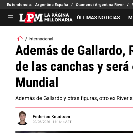
Es tendencia
:
Argentina España
Otamendi Argentina River
ÚLTIMAS NOTICIAS
M
LIGA PROFESIONAL
TORNEOS
Internacional
Noticias
Copa Sudamericana
Además de Gallardo, 
Tabla de posiciones
Copa Argentina
de las canchas y será
Fixture
Selección Argentina
Reserva
Mundial
Además de Gallardo y otras figuras, otro ex River 
Federico Knudtsen
02/06/2026 - 14:16hs ART