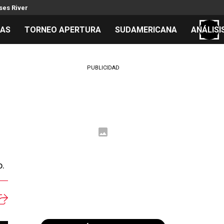
es River
TAS
TORNEO APERTURA
SUDAMERICANA
ANÁLISI
S
PUBLICIDAD
cos
el día
o.