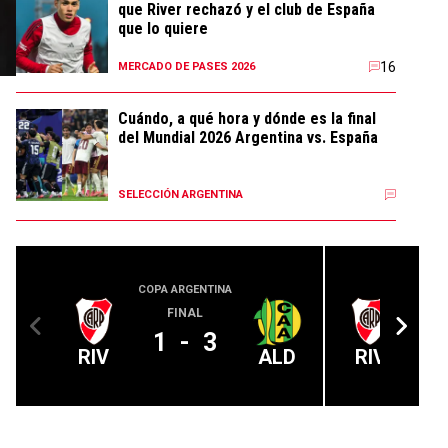
que River rechazó y el club de España
que lo quiere
16
MERCADO DE PASES 2026
Cuándo, a qué hora y dónde es la final
del Mundial 2026 Argentina vs. España
SELECCIÓN ARGENTINA
COPA ARGENTINA
LIGA PROFE
FINAL
1
-
3
RIV
ALD
RIV