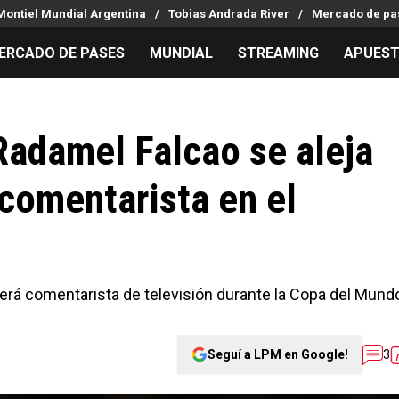
Montiel Mundial Argentina
Tobias Andrada River
Mercado de pas
ERCADO DE PASES
MUNDIAL
STREAMING
APUES
MILLONARIOS
LPM PARA EL HINCHA
APUESTA
Mercado de Pases
Streaming
Noticias
Radamel Falcao se aleja
Análisis tácticos
Entradas
Guías
 comentarista en el
Juanfer Quintero
Hinchas
Códigos
Chacho Coudet
Los goles de River
Pronósti
Ex River
Entrevistas
Apuesta d
será comentarista de televisión durante la Copa del Mund
Seguí a LPM en Google!
3