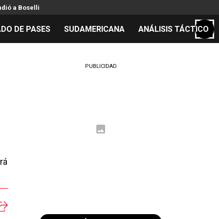
ndió a Boselli
DO DE PASES
SUDAMERICANA
ANÁLISIS TÁCTICO
S
PUBLICIDAD
cos
el día
 Mundial 2026
rá