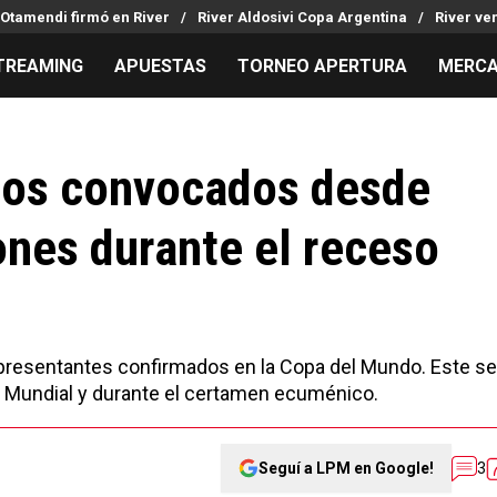
Otamendi firmó en River
River Aldosivi Copa Argentina
River ve
TREAMING
APUESTAS
TORNEO APERTURA
MERCA
MILLONARIOS
LPM PARA EL HINCHA
APUESTA
Mercado de Pases
Streaming
Noticias
 los convocados desde
Análisis tácticos
Entradas
Guías
ones durante el receso
Juanfer Quintero
Hinchas
Códigos
Chacho Coudet
Los goles de River
Pronósti
Ex River
Entrevistas
Apuesta d
Apuestas
representantes confirmados en la Copa del Mundo. Este se
al Mundial y durante el certamen ecuménico.
Seguí a LPM en Google!
3