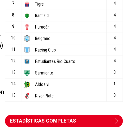
e
y
á)
ón
ESTADÍSTICAS COMPLETAS