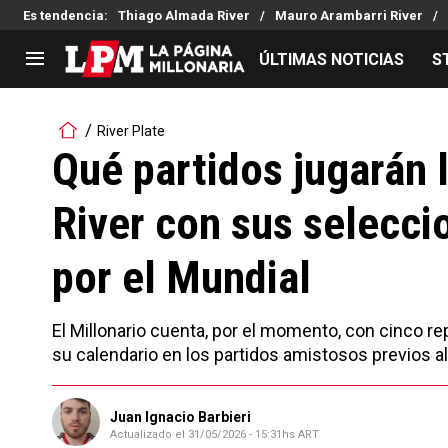
Es tendencia
:
Thiago Almada River
Mauro Arambarri River
ÚLTIMAS NOTICIAS
S
LIGA PROFESIONAL
TORNEOS
River Plate
Noticias
Copa Sudamericana
Qué partidos jugarán
Tabla de posiciones
Copa Argentina
River con sus selecci
Fixture
Selección Argentina
Reserva
por el Mundial
El Millonario cuenta, por el momento, con cinco 
su calendario en los partidos amistosos previos 
Juan Ignacio Barbieri
Actualizado el
31/05/2026 - 15:31hs ART