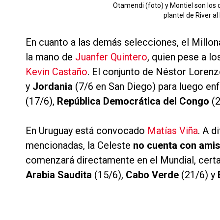
Otamendi (foto) y Montiel son los 
plantel de River a
En cuanto a las demás selecciones, el Millo
la mano de
Juanfer Quintero
, quien pese a lo
Kevin Castaño
. El conjunto de Néstor Loren
y
Jordania
(7/6 en San Diego) para luego en
(17/6),
República Democrática del Congo
(2
En Uruguay está convocado
Matías Viña
. A d
mencionadas, la Celeste
no cuenta con amis
comenzará directamente en el Mundial, certa
Arabia Saudita
(15/6),
Cabo Verde
(21/6) y