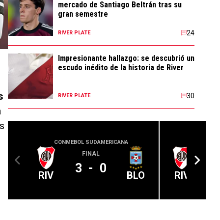
mercado de Santiago Beltrán tras su
gran semestre
24
RIVER PLATE
Impresionante hallazgo: se descubrió un
escudo inédito de la historia de River
s
30
RIVER PLATE
a
os
CONMEBOL SUDAMERICANA
COPA
FINAL
A 
3
-
0
RIV
BLO
RIV