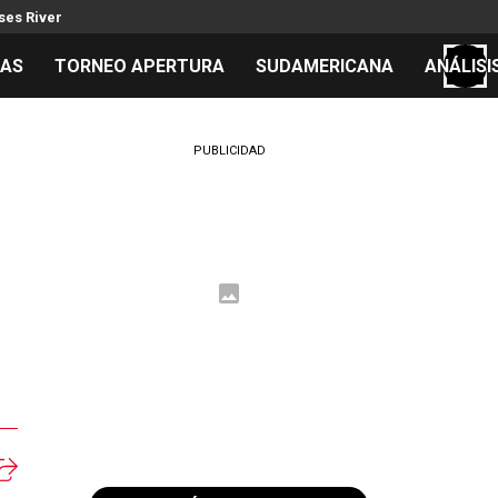
es River
TAS
TORNEO APERTURA
SUDAMERICANA
ANÁLISI
S
PUBLICIDAD
cos
el día