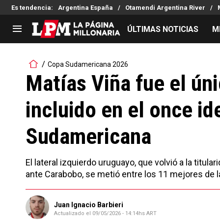
Es tendencia
:
Argentina España
Otamendi Argentina River
ÚLTIMAS NOTICIAS
M
LIGA PROFESIONAL
TORNEOS
Copa Sudamericana 2026
Noticias
Copa Sudamericana
Matías Viña fue el ún
Tabla de posiciones
Copa Argentina
incluido en el once i
Fixture
Selección Argentina
Reserva
Sudamericana
El lateral izquierdo uruguayo, que volvió a la titul
ante Carabobo, se metió entre los 11 mejores de 
Juan Ignacio Barbieri
Actualizado el
09/05/2026 - 14:14hs ART