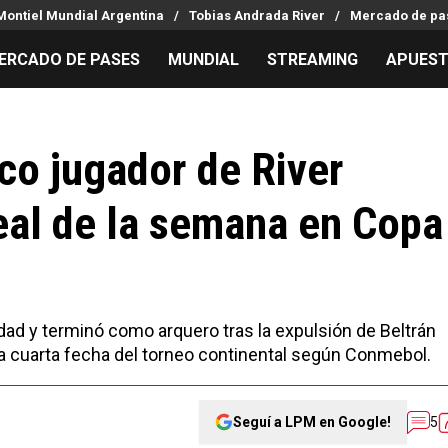
Montiel Mundial Argentina
Tobias Andrada River
Mercado de pas
ERCADO DE PASES
MUNDIAL
STREAMING
APUES
MILLONARIOS
LPM PARA EL HINCHA
APUESTA
Mercado de Pases
Streaming
Noticias
ico jugador de River
Análisis tácticos
Entradas
Guías
deal de la semana en Copa
Juanfer Quintero
Hinchas
Códigos
Chacho Coudet
Los goles de River
Pronósti
Ex River
Entrevistas
Apuesta d
aridad y terminó como arquero tras la expulsión de Beltrán
la cuarta fecha del torneo continental según Conmebol.
Seguí a LPM en Google!
5