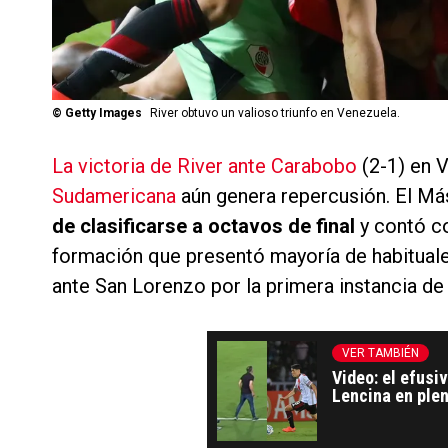
©
Getty Images
River obtuvo un valioso triunfo en Venezuela.
La victoria de River ante Carabobo
(2-1) en V
Sudamericana
aún genera repercusión. El M
de clasificarse a octavos de final
y contó 
formación que presentó mayoría de habitual
ante San Lorenzo por la primera instancia de 
VER TAMBIÉN
Video: el efusi
Lencina en ple