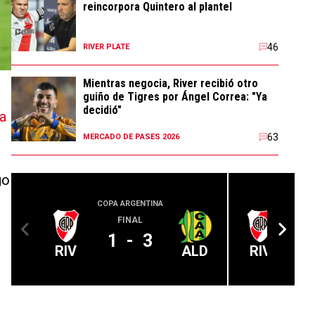
reincorpora Quintero al plantel
46
RIVER PLATE
Mientras negocia, River recibió otro
guiño de Tigres por Ángel Correa: "Ya
decidió"
a
63
MERCADO DE PASES 2026
go
COPA ARGENTINA
LIGA PROFE
FINAL
1
-
3
RIV
ALD
RIV