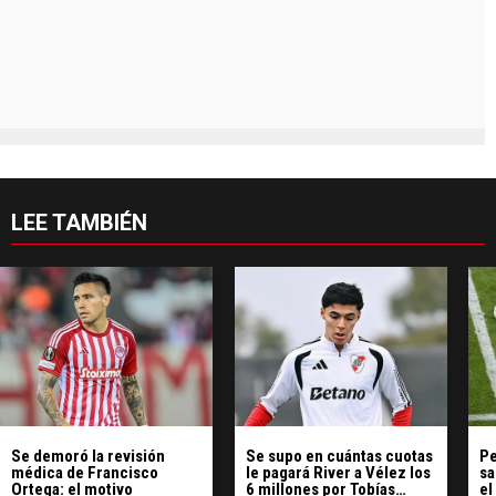
LEE TAMBIÉN
Se demoró la revisión
Se supo en cuántas cuotas
Pe
médica de Francisco
le pagará River a Vélez los
sa
Ortega: el motivo
6 millones por Tobías
el