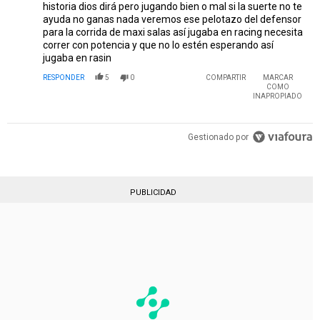
millo de mí vida !
historia dios dirá pero jugando bien o mal si la suerte no te
ayuda no ganas nada veremos ese pelotazo del defensor
para la corrida de maxi salas así jugaba en racing necesita
correr con potencia y que no lo estén esperando así
jugaba en rasin
RESPONDER
5
0
COMPARTIR
MARCAR
COMO
INAPROPIADO
Gestionado por
PUBLICIDAD