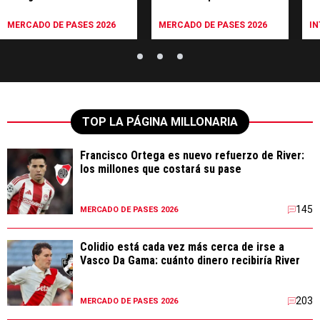
Andrada
su
en
MERCADO DE PASES 2026
MERCADO DE PASES 2026
I
TOP LA PÁGINA MILLONARIA
Francisco Ortega es nuevo refuerzo de River:
los millones que costará su pase
145
MERCADO DE PASES 2026
Colidio está cada vez más cerca de irse a
Vasco Da Gama: cuánto dinero recibiría River
203
MERCADO DE PASES 2026