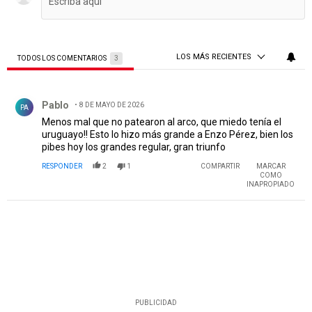
LOS MÁS RECIENTES
TODOS LOS COMENTARIOS
3
Todos los comentarios
Comentario de Pablo .
Pablo
8 DE MAYO DE 2026
PA
Menos mal que no patearon al arco, que miedo tenía el
uruguayo!! Esto lo hizo más grande a Enzo Pérez, bien los
pibes hoy los grandes regular, gran triunfo
RESPONDER
2
1
COMPARTIR
MARCAR
COMO
INAPROPIADO
PUBLICIDAD