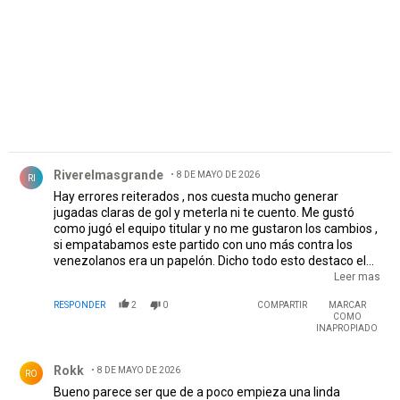
Comentario de Riverelmasgrande.
Riverelmasgrande
8 DE MAYO DE 2026
RI
Hay errores reiterados , nos cuesta mucho generar
jugadas claras de gol y meterla ni te cuento. Me gustó
como jugó el equipo titular y no me gustaron los cambios ,
si empatabamos este partido con uno más contra los
venezolanos era un papelón. Dicho todo esto destaco el
lugar que le está dando a los pibes y que es el segundo
Leer mas
partido seguido que ganamos sobre el final y encima en la
RESPONDER
2
0
COMPARTIR
MARCAR
copa y de visitante . Sigo bancando al Chacho, además
COMO
tiene algo de suerte que siempre es necesaria para lograr
INAPROPIADO
cosas y encima por fin Salas ( lo estaba puteando en el
Comentario de Rokk.
partido) hace un gol importante para ganar confianza ,
Rokk
8 DE MAYO DE 2026
ojalá vuelva a ser el de Rating. Que bien nos viene ganar
RO
un partido así justo antes de jugar con los cuervos . Vamos
Bueno parece ser que de a poco empieza una linda