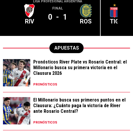
LIGA PROFESIONAL ARGENTINA
LIGA PR
FINAL
0
-
1
RIV
ROS
TIG
APUESTAS
Pronósticos River Plate vs Rosario Central: el
Millonario busca su primera victoria en el
Clausura 2026
PRONÓSTICOS
El Millonario busca sus primeros puntos en el
Clausura: ¿Cuánto paga la victoria de River
ante Rosario Central?
PRONÓSTICOS