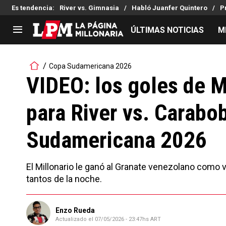
Es tendencia
:
River vs. Gimnasia
Habló Juanfer Quintero
P
ÚLTIMAS NOTICIAS
M
LIGA PROFESIONAL
TORNEOS
Copa Sudamericana 2026
Noticias
Copa Sudamericana
VIDEO: los goles de 
Tabla de posiciones
Copa Argentina
para River vs. Carabo
Fixture
Selección Argentina
Reserva
Sudamericana 2026
El Millonario le ganó al Granate venezolano como vi
tantos de la noche.
Enzo Rueda
Actualizado el
07/05/2026 - 23:47hs ART