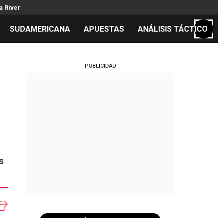
a River
SUDAMERICANA
APUESTAS
ANÁLISIS TÁCTICO
S
PUBLICIDAD
cos
el día
os