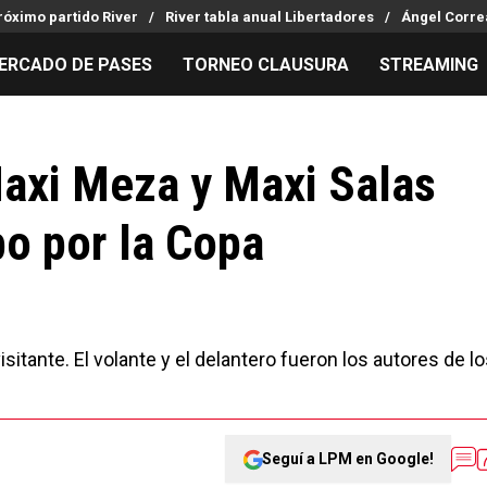
róximo partido River
River tabla anual Libertadores
Ángel Corre
ERCADO DE PASES
TORNEO CLAUSURA
STREAMING
MILLONARIOS
LPM PARA EL HINCHA
APUESTA
Mercado de Pases
Streaming
Noticias
Maxi Meza y Maxi Salas
Análisis tácticos
Entradas
Guías
bo por la Copa
Juanfer Quintero
Hinchas
Códigos
Chacho Coudet
Los goles de River
Pronósti
Ex River
Entrevistas
Apuesta d
sitante. El volante y el delantero fueron los autores de l
Seguí a LPM en Google!