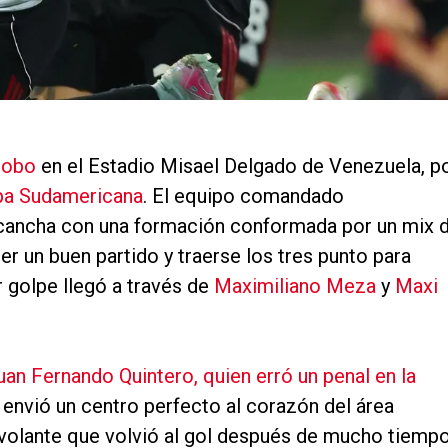
bobo
en el Estadio Misael Delgado de Venezuela, p
a Sudamericana
. El equipo comandado
 cancha con una formación conformada por un mix 
er un buen partido y traerse los tres punto para
r golpe llegó a través de
Maximiliano Meza
y
Maxi
uan Fernando Quintero, quien erró un penal en la
 y envió un centro perfecto al corazón del área
l volante que volvió al gol después de mucho tiemp