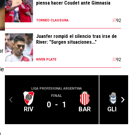
piensa hacer Coudet ante Gimnasia
92
TORNEO CLAUSURA
Juanfer rompió el silencio tras irse de
River: "Surgen situaciones..."
or
92
RIVER PLATE
de
LIGA PROFESIONAL ARGENTINA
LIGA PROFE
FINAL
0
-
1
RIV
BAR
GLP
o