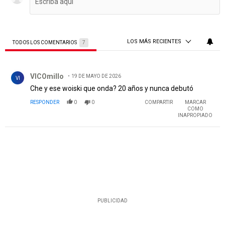
LOS MÁS RECIENTES
TODOS LOS COMENTARIOS
7
Todos los comentarios
Comentario de VICOmillo.
VICOmillo
19 DE MAYO DE 2026
VI
Che y ese woiski que onda? 20 años y nunca debutó
RESPONDER
0
0
COMPARTIR
MARCAR
COMO
INAPROPIADO
PUBLICIDAD