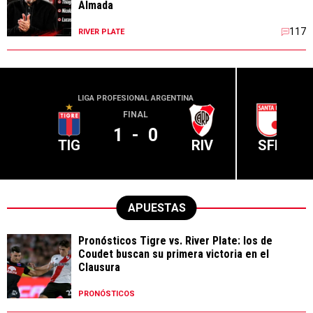
Almada
117
RIVER PLATE
LIGA PROFESIONAL ARGENTINA
CONME
FINAL
1
-
0
TIG
RIV
SFE
APUESTAS
Pronósticos Tigre vs. River Plate: los de
Coudet buscan su primera victoria en el
Clausura
PRONÓSTICOS