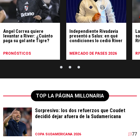
Ángel Correa quiere
Independiente Rivadavia
La
levantar a River: ¿Cuánto
presentó a Salas: en qué
so
paga su gol ante Tigre?
condiciones lo cedió River
Ri
co
PRONÓSTICOS
MERCADO DE PASES 2026
RI
TOP LA PÁGINA MILLONARIA
Sorpresivo: los dos refuerzos que Coudet
decidió dejar afuera de la Sudamericana
77
COPA SUDAMERICANA 2026