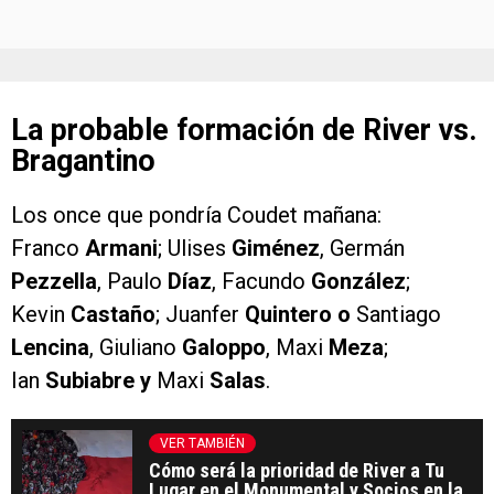
La probable formación de River vs.
Bragantino
Los once que pondría Coudet mañana:
Franco
Armani
; Ulises
Giménez
, Germán
Pezzella
, Paulo
Díaz
, Facundo
González
;
Kevin
Castaño
; Juanfer
Quintero
o
Santiago
Lencina
, Giuliano
Galoppo
, Maxi
Meza
;
Ian
Subiabre y
Maxi
Salas
.
VER TAMBIÉN
Cómo será la prioridad de River a Tu
Lugar en el Monumental y Socios en la