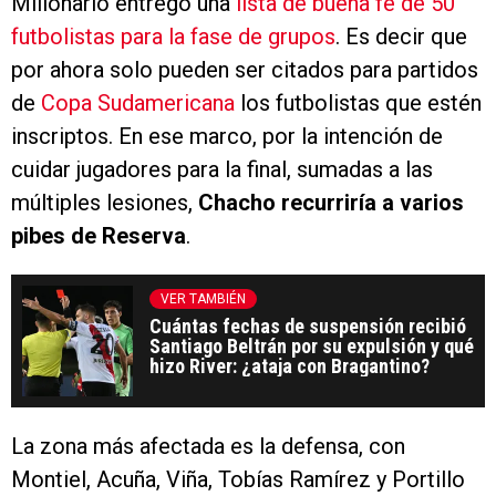
Millonario entregó una
lista de buena fe de 50
futbolistas para la fase de grupos
. Es decir que
por ahora solo pueden ser citados para partidos
de
Copa Sudamericana
los futbolistas que estén
inscriptos. En ese marco, por la intención de
cuidar jugadores para la final, sumadas a las
múltiples lesiones,
Chacho recurriría a varios
pibes de Reserva
.
VER TAMBIÉN
Cuántas fechas de suspensión recibió
Santiago Beltrán por su expulsión y qué
hizo River: ¿ataja con Bragantino?
La zona más afectada es la defensa, con
Montiel, Acuña, Viña, Tobías Ramírez y Portillo