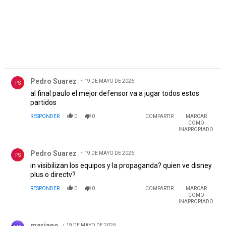
Comentario de Pedro Suarez.
Pedro Suarez
19 DE MAYO DE 2026
PS
al final paulo el mejor defensor va a jugar todos estos
partidos
RESPONDER
0
0
COMPARTIR
MARCAR
COMO
INAPROPIADO
Comentario de Pedro Suarez.
Pedro Suarez
19 DE MAYO DE 2026
PS
in visibilizan los equipos y la propaganda? quien ve disney
plus o directv?
RESPONDER
0
0
COMPARTIR
MARCAR
COMO
INAPROPIADO
Comentario de mariano.
mariano
19 DE MAYO DE 2026