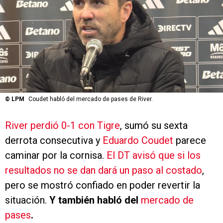
©
LPM
Coudet habló del mercado de pases de River.
River perdió 0-1 con Tigre
, sumó su sexta
derrota consecutiva y
Eduardo Coudet
parece
caminar por la cornisa.
El DT avisó que si los
resultados no se dan dará un paso al costado
,
pero se mostró confiado en poder revertir la
situación.
Y también habló del
mercado de
pases
.