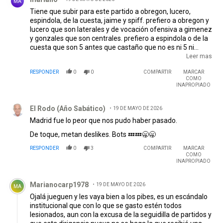
MA
Tiene que subir para este partido a obregon, lucero,
espindola, de la cuesta, jaime y spiff. prefiero a obregon y
lucero que son laterales y de vocación ofensiva a gimenez
y gonzales que son centrales. prefiero a espindola o de la
cuesta que son 5 antes que castaño que no es ni 5 ni
interno. o por lo menos no rindió en ningún puesto.prefiero
Leer mas
a jaime en vez de subiabre simplemente porque es mucho
RESPONDER
0
0
COMPARTIR
MARCAR
mejor y prefiero a spiff por salas para que no se desgaste
COMO
por las dudas al igual que pereyra por quinteros por lo
INAPROPIADO
mismo. los pibes al jugar juntos en reserva se entienden
Comentario de El Rodo (Año Sabático).
bien. excelente dupla lucero y jaime por izquierda. esta
El Rodo (Año Sabático)
19 DE MAYO DE 2026
aceitada. tiene que ser por ahi. jaime y spiff se entienden
bien tambien.
Madrid fue lo peor que nos pudo haber pasado.
De toque, metan deslikes. Bots 💤💤🥱🥱
RESPONDER
0
3
COMPARTIR
MARCAR
COMO
INAPROPIADO
Comentario de Marianocarp1978.
Marianocarp1978
19 DE MAYO DE 2026
MA
Ojalá jueguen y les vaya bien a los pibes, es un escándalo
institucional que con lo que se gasto estén todos
lesionados, aun con la excusa de la seguidilla de partidos y