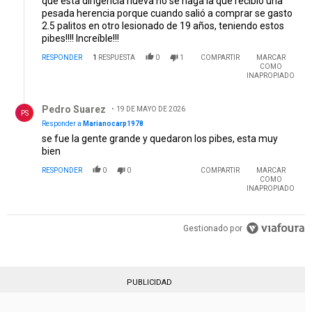
que esta dirigencia nueva no se haga la que recibió una
pesada herencia porque cuando salió a comprar se gasto
2.5 palitos en otro lesionado de 19 años, teniendo estos
pibes!!!! Increíble!!!
RESPONDER
1
RESPUESTA
0
1
COMPARTIR
MARCAR
COMO
INAPROPIADO
Respuesta de Pedro Suarez.
Pedro Suarez
19 DE MAYO DE 2026
PS
Responder a
Marianocarp1978
se fue la gente grande y quedaron los pibes, esta muy
bien
RESPONDER
0
0
COMPARTIR
MARCAR
COMO
INAPROPIADO
Gestionado por
PUBLICIDAD