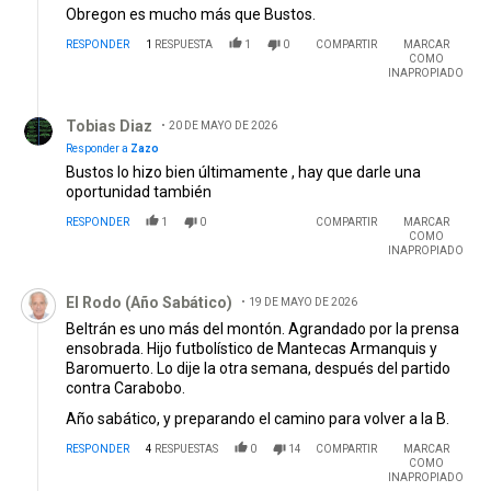
Obregon es mucho más que Bustos.
RESPONDER
1
RESPUESTA
1
0
COMPARTIR
MARCAR
COMO
INAPROPIADO
Respuesta de Tobias Diaz.
Tobias Diaz
20 DE MAYO DE 2026
Responder a
Zazo
Bustos lo hizo bien últimamente , hay que darle una
oportunidad también
RESPONDER
1
0
COMPARTIR
MARCAR
COMO
INAPROPIADO
Comentario de El Rodo (Año Sabático).
El Rodo (Año Sabático)
19 DE MAYO DE 2026
Beltrán es uno más del montón. Agrandado por la prensa
ensobrada. Hijo futbolístico de Mantecas Armanquis y
Baromuerto. Lo dije la otra semana, después del partido
contra Carabobo.
Año sabático, y preparando el camino para volver a la B.
RESPONDER
4
RESPUESTAS
0
14
COMPARTIR
MARCAR
COMO
INAPROPIADO