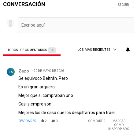
CONVERSACIÓN
SIGA ESTA 
SEGUIR
LOS MÁS RECIENTES
TODOS LOS COMENTARIOS
14
Todos los comentarios
Comentario de Zazo.
Zazo
20 DE MAYO DE 2026
ZA
Se equivocó Beltrán. Pero
Es un gran arquero
Mejor que si compraban uno
Casi siempre son
Mejores los de casa que los despilfarros para traer
RESPONDER
2
0
COMPARTIR
MARCAR
COMO
INAPROPIADO