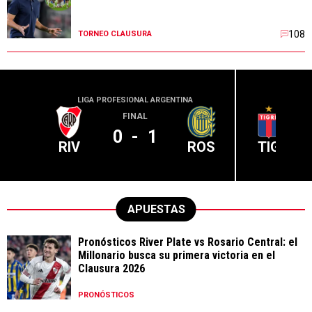
108
TORNEO CLAUSURA
LIGA PROFESIONAL ARGENTINA
LIGA PR
FINAL
0
-
1
RIV
ROS
TIG
APUESTAS
Pronósticos River Plate vs Rosario Central: el
Millonario busca su primera victoria en el
Clausura 2026
PRONÓSTICOS