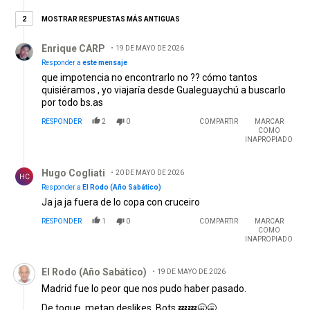
2 respuestas más antiguas
MOSTRAR RESPUESTAS MÁS ANTIGUAS
2
Respuesta de Enrique CARP.
Enrique CARP
19 DE MAYO DE 2026
Responder a
este mensaje
que impotencia no encontrarlo no ?? cómo tantos
quisiéramos , yo viajaría desde Gualeguaychú a buscarlo
por todo bs.as
RESPONDER
2
0
COMPARTIR
MARCAR
COMO
INAPROPIADO
Respuesta de Hugo Cogliati.
Hugo Cogliati
20 DE MAYO DE 2026
HC
Responder a
El Rodo (Año Sabático)
Ja ja ja fuera de lo copa con cruceiro
RESPONDER
1
0
COMPARTIR
MARCAR
COMO
INAPROPIADO
Comentario de El Rodo (Año Sabático).
El Rodo (Año Sabático)
19 DE MAYO DE 2026
Madrid fue lo peor que nos pudo haber pasado.
De toque, metan deslikes. Bots 💤💤🥱🥱