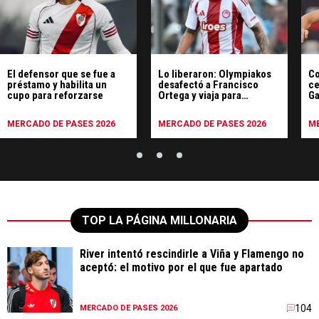
El defensor que se fue a
Lo liberaron: Olympiakos
Co
préstamo y habilita un
desafectó a Francisco
ce
cupo para reforzarse
Ortega y viaja para
Ga
sumarse a River
re
MERCADO DE PASES 2026
MERCADO DE PASES 2026
ME
TOP LA PÁGINA MILLONARIA
River intentó rescindirle a Viña y Flamengo no
aceptó: el motivo por el que fue apartado
104
MERCADO DE PASES 2026