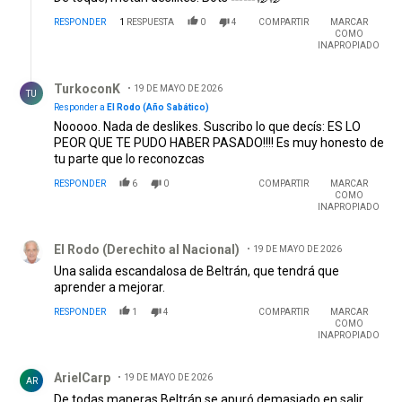
RESPONDER
1
RESPUESTA
0
4
COMPARTIR
MARCAR
COMO
INAPROPIADO
Respuesta de TurkoconK.
TurkoconK
19 DE MAYO DE 2026
TU
Responder a
El Rodo (Año Sabático)
Nooooo. Nada de deslikes. Suscribo lo que decís: ES LO
PEOR QUE TE PUDO HABER PASADO!!!! Es muy honesto de
tu parte que lo reconozcas
RESPONDER
6
0
COMPARTIR
MARCAR
COMO
INAPROPIADO
Comentario de El Rodo (Derechito al Nacional).
El Rodo (Derechito al Nacional)
19 DE MAYO DE 2026
Una salida escandalosa de Beltrán, que tendrá que
aprender a mejorar.
RESPONDER
1
4
COMPARTIR
MARCAR
COMO
INAPROPIADO
Comentario de ArielCarp.
ArielCarp
19 DE MAYO DE 2026
AR
De todas maneras Beltrán se apuró demasiado en salir,