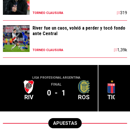
319
TORNEO CLAUSURA
River fue un caos, volvió a perder y tocó fondo
ante Central
1,39k
TORNEO CLAUSURA
LIGA PROFESIONAL ARGENTINA
LIGA PR
FINAL
0
-
1
RIV
ROS
TIG
APUESTAS