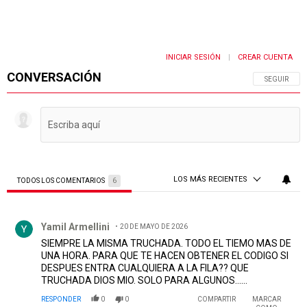
INICIAR SESIÓN
CREAR CUENTA
|
CONVERSACIÓN
SIGA ESTA 
SEGUIR
LOS MÁS RECIENTES
TODOS LOS COMENTARIOS
6
Todos los comentarios
Comentario de Yamil Armellini.
Yamil Armellini
20 DE MAYO DE 2026
SIEMPRE LA MISMA TRUCHADA. TODO EL TIEMO MAS DE
UNA HORA. PARA QUE TE HACEN OBTENER EL CODIGO SI
DESPUES ENTRA CUALQUIERA A LA FILA?? QUE
TRUCHADA DIOS MIO. SOLO PARA ALGUNOS......
RESPONDER
0
0
COMPARTIR
MARCAR