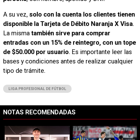
A su vez,
solo con la cuenta los clientes tienen
disponible la Tarjeta de Débito Naranja X Visa
.
La misma
también sirve para comprar
entradas
con un 15% de reintegro, con un tope
de $50.000 por usuario
. Es importante leer las
bases y condiciones antes de realizar cualquier
tipo de trámite.
LIGA PROFESIONAL DE FÚTBOL
NOTAS RECOMENDADAS
Este listado muestra los artículos con más comentarios en los últimos 7
Un artículo de tendencia con el título "Increíble: por qué Facundo C
Un artículo de tendencia con el t