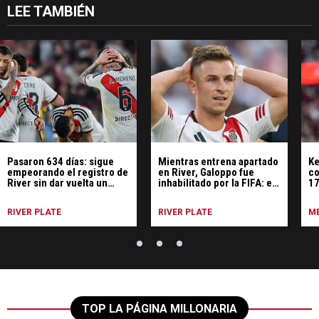
LEE TAMBIÉN
Pasaron 634 días: sigue
Mientras entrena apartado
Ke
empeorando el registro de
en River, Galoppo fue
co
River sin dar vuelta un
inhabilitado por la FIFA: el
17
partido
motivo
p
RIVER PLATE
RIVER PLATE
ME
TOP LA PÁGINA MILLONARIA