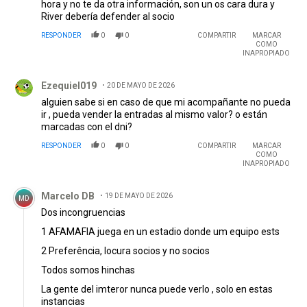
hora y no te da otra información, son un os cara dura y
River debería defender al socio
RESPONDER
0
0
COMPARTIR
MARCAR
COMO
INAPROPIADO
Comentario de Ezequiel019.
Ezequiel019
20 DE MAYO DE 2026
alguien sabe si en caso de que mi acompañante no pueda
ir , pueda vender la entradas al mismo valor? o están
marcadas con el dni?
RESPONDER
0
0
COMPARTIR
MARCAR
COMO
INAPROPIADO
Comentario de Marcelo DB.
Marcelo DB
19 DE MAYO DE 2026
MD
Dos incongruencias
1 AFAMAFIA juega en un estadio donde um equipo ests
2 Preferência, locura socios y no socios
Todos somos hinchas
La gente del imteror nunca puede verlo , solo en estas
instancias