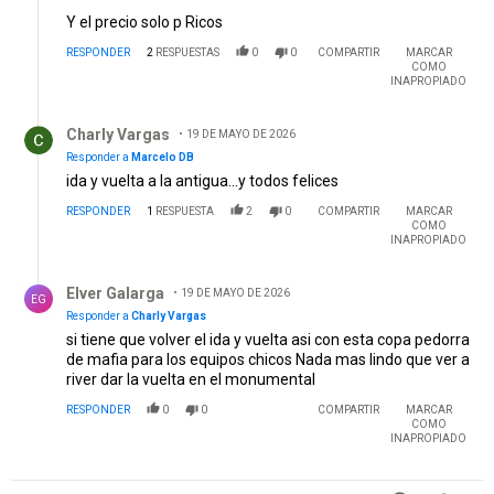
Y el precio solo p Ricos
RESPONDER
2
RESPUESTAS
0
0
COMPARTIR
MARCAR
COMO
INAPROPIADO
Respuesta de Charly Vargas.
Charly Vargas
19 DE MAYO DE 2026
Responder a
Marcelo DB
ida y vuelta a la antigua...y todos felices
RESPONDER
1
RESPUESTA
2
0
COMPARTIR
MARCAR
COMO
INAPROPIADO
Respuesta de Elver Galarga.
Elver Galarga
19 DE MAYO DE 2026
EG
Responder a
Charly Vargas
si tiene que volver el ida y vuelta asi con esta copa pedorra
de mafia para los equipos chicos Nada mas lindo que ver a
river dar la vuelta en el monumental
RESPONDER
0
0
COMPARTIR
MARCAR
COMO
INAPROPIADO