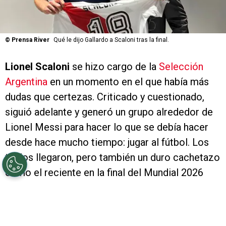
©
Prensa River
Qué le dijo Gallardo a Scaloni tras la final.
Lionel Scaloni
se hizo cargo de la
Selección
Argentina
en un momento en el que había más
dudas que certezas. Criticado y cuestionado,
siguió adelante y generó un grupo alrededor de
Lionel Messi para hacer lo que se debía hacer
desde hace mucho tiempo: jugar al fútbol. Los
títulos llegaron, pero también un duro cachetazo
como el reciente en la final del Mundial 2026
contra España que lo llevó a poner en suspenso
su continuidad. A modo de agradecimiento,
Marcelo Gallardo
le dedicó unas palabras.