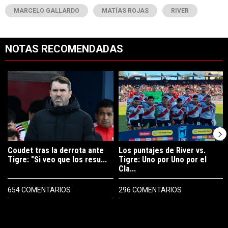
MARCELO GALLARDO
MATÍAS ROJAS
RIVER
NOTAS RECOMENDADAS
Este listado muestra los artículos con más comentarios en los últimos 7
Un artículo de tendencia con el título "Coudet tras la derrota ante Ti
Un artículo de tendencia con el tít
Coudet tras la derrota ante
Los puntajes de River vs.
Tigre: "Si veo que los resu...
Tigre: Uno por Uno por el
Cla...
654 COMENTARIOS
296 COMENTARIOS
PUBLICIDAD