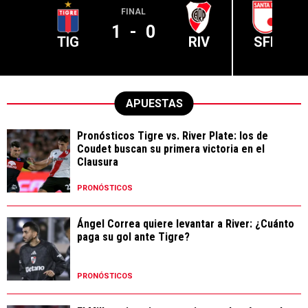
FINAL
1
-
0
TIG
RIV
SFE
APUESTAS
Pronósticos Tigre vs. River Plate: los de
Coudet buscan su primera victoria en el
Clausura
PRONÓSTICOS
Ángel Correa quiere levantar a River: ¿Cuánto
paga su gol ante Tigre?
PRONÓSTICOS