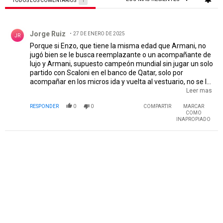
TODOS LOS COMENTARIOS
1
Todos los comentarios
Comentario de Jorge Ruiz.
Jorge Ruiz
27 DE ENERO DE 2025
JR
Porque si Enzo, que tiene la misma edad que Armani, no
jugó bien se le busca reemplazante o un acompañante de
lujo y Armani, supuesto campeón mundial sin jugar un solo
partido con Scaloni en el banco de Qatar, solo por
acompañar en los micros ida y vuelta al vestuario, no se le
busca remplazante por uno o dos partidos; solo para ver
Leer mas
lucir a Ledesma, humilde y enorme arquero que se la
RESPONDER
0
0
COMPARTIR
MARCAR
banca en silencio pero que hoy es un Armani hace 10 o 15
COMO
años atras; basta de mentirnos que el Pulpo es un arquero
INAPROPIADO
mundialista que, contra el Calamar, mostro que varios de
sus tentaculos no le responden...
PUBLICIDAD