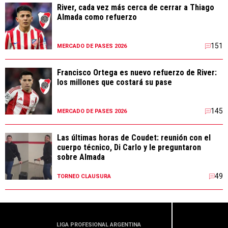
River, cada vez más cerca de cerrar a Thiago
Almada como refuerzo
151
MERCADO DE PASES 2026
Francisco Ortega es nuevo refuerzo de River:
los millones que costará su pase
145
MERCADO DE PASES 2026
Las últimas horas de Coudet: reunión con el
cuerpo técnico, Di Carlo y le preguntaron
sobre Almada
49
TORNEO CLAUSURA
LIGA PROFESIONAL ARGENTINA
CONME