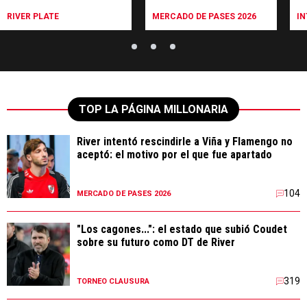
RIVER PLATE
MERCADO DE PASES 2026
I
TOP LA PÁGINA MILLONARIA
River intentó rescindirle a Viña y Flamengo no
aceptó: el motivo por el que fue apartado
104
MERCADO DE PASES 2026
"Los cagones...": el estado que subió Coudet
sobre su futuro como DT de River
319
TORNEO CLAUSURA