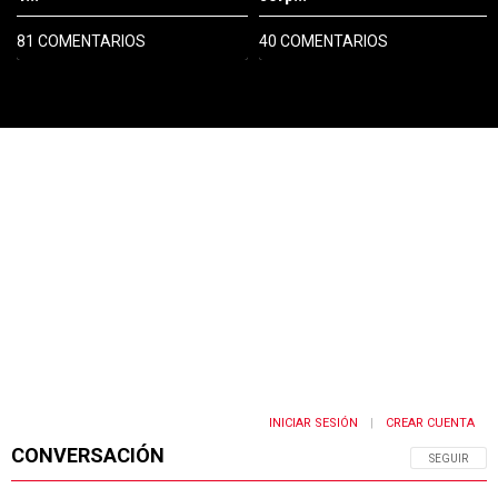
81 COMENTARIOS
40 COMENTARIOS
PUBLICIDAD
INICIAR SESIÓN
CREAR CUENTA
|
CONVERSACIÓN
SIGA ESTA 
SEGUIR