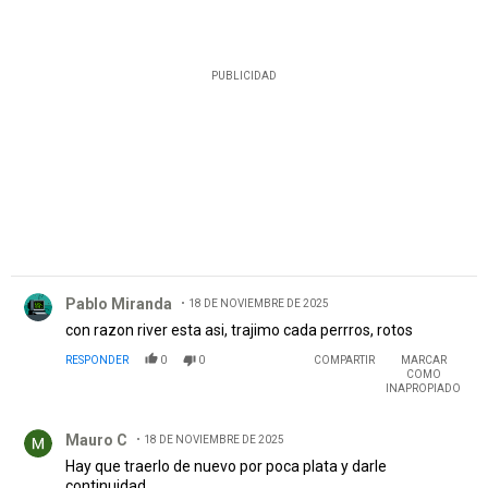
PUBLICIDAD
Comentario de Pablo Miranda.
Pablo Miranda
18 DE NOVIEMBRE DE 2025
con razon river esta asi, trajimo cada perrros, rotos
RESPONDER
0
0
COMPARTIR
MARCAR
COMO
INAPROPIADO
Comentario de Mauro C.
Mauro C
18 DE NOVIEMBRE DE 2025
Hay que traerlo de nuevo por poca plata y darle
continuidad