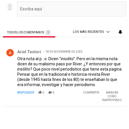
LOS MÁS RECIENTES
TODOS LOS COMENTARIOS
3
Todos los comentarios
Comentario de Ariel Testori.
Ariel Testori
18 DE NOVIEMBRE DE 2025
Otra nota al p...o. Dicen "insolito". Pero en la misma nota
dicen de su malisimo paso por River. ¿Y entonces por que
insólito? Que poco nivel periodistico que tiene esta pagina.
Pensar que en la tradicional e historica revista River
(desde 1945 hasta fines de los 80) te enseñaban lo que
era informar, investigar y hacer periodismo.
RESPONDER
0
0
COMPARTIR
MARCAR
COMO
INAPROPIADO