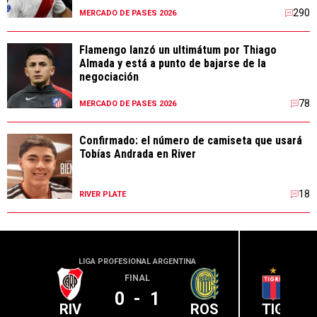
290
MERCADO DE PASES 2026
Flamengo lanzó un ultimátum por Thiago
Almada y está a punto de bajarse de la
negociación
78
MERCADO DE PASES 2026
Confirmado: el número de camiseta que usará
Tobías Andrada en River
18
RIVER PLATE
LIGA PROFESIONAL ARGENTINA
LIGA PR
FINAL
0
-
1
RIV
ROS
TIG