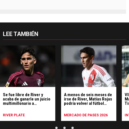
LEE TAMBIÉN
Se fue libre de River y
A menos de seis meses de
VI
acaba de ganarle un juicio
irse de River, Matías Rojas
Ma
multimillonario a
podría volver al fútbol
Ti
Corinthians
argentino
RIVER PLATE
MERCADO DE PASES 2026
I