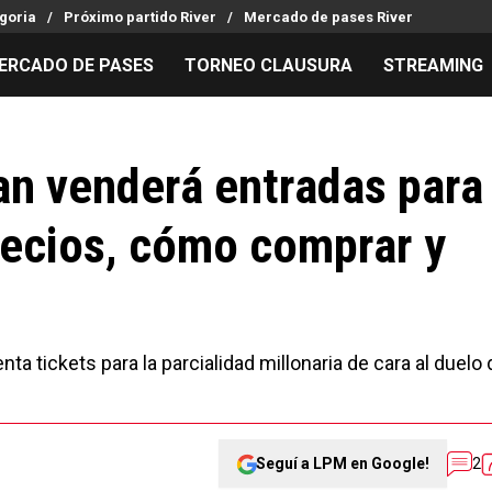
goria
Próximo partido River
Mercado de pases River
ERCADO DE PASES
TORNEO CLAUSURA
STREAMING
MILLONARIOS
LPM PARA EL HINCHA
APUESTA
Mercado de Pases
Streaming
Noticias
an venderá entradas para
Análisis tácticos
Entradas
Guías
precios, cómo comprar y
Juanfer Quintero
Hinchas
Códigos
Chacho Coudet
Los goles de River
Pronósti
Ex River
Entrevistas
Apuesta d
a tickets para la parcialidad millonaria de cara al duelo 
Seguí a LPM en Google!
2