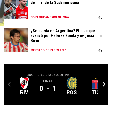
de final de la Sudamericana
45
COPA SUDAMERICANA 2026
¿Se queda en Argentina? El club que
avanzó por Galarza Fonda y negocia con
River
49
MERCADO DE PASES 2026
LIGA PROFESIONAL ARGENTINA
LIGA PROFE
FINAL
0
-
1
RIV
ROS
TIG