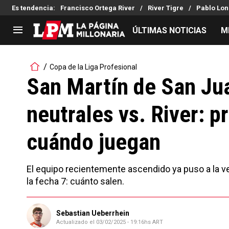
Es tendencia
:
Francisco Ortega River
River Tigre
Pablo Lon
ÚLTIMAS NOTICIAS
M
LIGA PROFESIONAL
TORNEOS
Copa de la Liga Profesional
Noticias
Copa Sudamericana
San Martín de San Ju
Tabla de posiciones
Copa Argentina
neutrales vs. River: 
Fixture
Selección Argentina
Reserva
cuándo juegan
El equipo recientemente ascendido ya puso a la vent
la fecha 7: cuánto salen.
Sebastian Ueberrhein
Actualizado el
03/02/2025 - 19:16hs ART