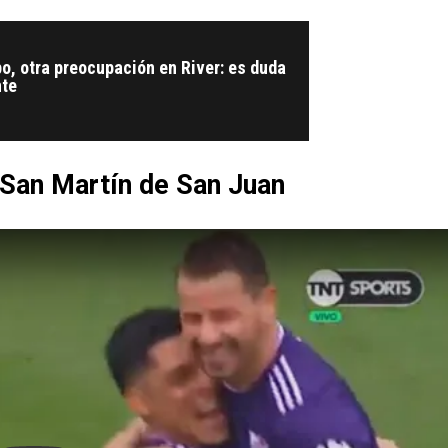
o, otra preocupación en River: es duda
nte
 San Martín de San Juan