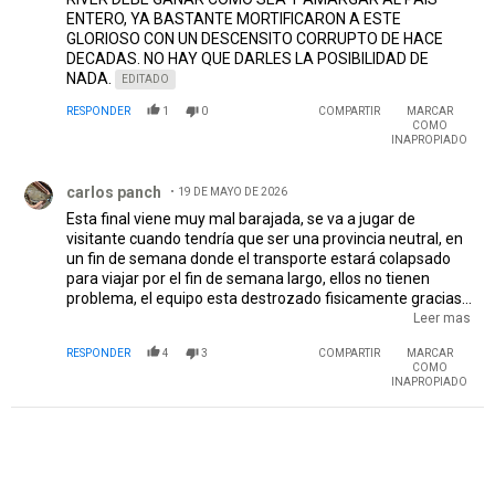
ENTERO, YA BASTANTE MORTIFICARON A ESTE
GLORIOSO CON UN DESCENSITO CORRUPTO DE HACE
DECADAS. NO HAY QUE DARLES LA POSIBILIDAD DE
NADA.
EDITADO
RESPONDER
1
0
COMPARTIR
MARCAR
COMO
INAPROPIADO
Comentario de carlos panch.
carlos panch
19 DE MAYO DE 2026
Esta final viene muy mal barajada, se va a jugar de
visitante cuando tendría que ser una provincia neutral, en
un fin de semana donde el transporte estará colapsado
para viajar por el fin de semana largo, ellos no tienen
problema, el equipo esta destrozado fisicamente gracias
a la afa que a propósito diagramo octavos, cuartos y semi
Leer mas
en la misma semana para perjudicar a River, una masacre,
RESPONDER
4
3
COMPARTIR
MARCAR
sumado a la mala preparación física, el equipo llega
COMO
totalmente diezmado, el chacho va a tener que planificar
INAPROPIADO
tacticamente muy bien el partido, de lo contrario River es
boleta, hay que planificar táctica y estrategicamente muy
bien esta final, practicar penales porque beltrán puede
atajar alguno seguro pero los jugadores nuestros siempre
erran 2 penales por serie, practiquen penales!!!!!!! este