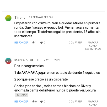
Comentario de Tincho.
Tincho
21 DE MAYO DE 2026
TI
Empataron con cruzeiro. Van a quedar afuera en primera
ronda. Que fracaso el equipo boli. Vienen aca a comentar
todo el tiempo. Tristelme segui de presidente, 18 años sin
libertadores
RESPONDER
1
0
COMPARTIR
MARCAR
COMO
INAPROPIADO
Comentario de Marcelo DB.
Marcelo DB
19 DE MAYO DE 2026
MD
Dos incongruencias
1 de AFAMAFIA jugar en un estadio de donde 1 equipo es
2 porque ese precio es un disparate
Socios y no socios , todos somos hinchas de River y
encima,la gente del interior nunca lo puede ver. Locura
EDITADO
RESPONDER
0
0
COMPARTIR
MARCAR
COMO