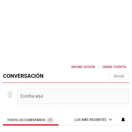
INICIAR SESIÓN
CREAR CUENTA
|
CONVERSACIÓN
SIGA ESTA 
SEGUIR
LOS MÁS RECIENTES
TODOS LOS COMENTARIOS
49
Todos los comentarios