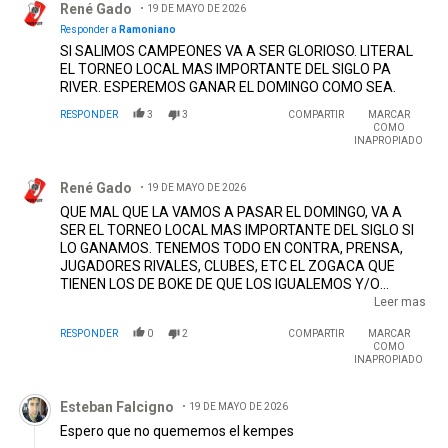
René Gado
19 DE MAYO DE 2026
Responder a
Ramoniano
SI SALIMOS CAMPEONES VA A SER GLORIOSO. LITERAL
EL TORNEO LOCAL MAS IMPORTANTE DEL SIGLO PA
RIVER. ESPEREMOS GANAR EL DOMINGO COMO SEA.
RESPONDER
3
3
COMPARTIR
MARCAR
COMO
INAPROPIADO
Comentario de René Gado.
René Gado
19 DE MAYO DE 2026
QUE MAL QUE LA VAMOS A PASAR EL DOMINGO, VA A
SER EL TORNEO LOCAL MAS IMPORTANTE DEL SIGLO SI
LO GANAMOS. TENEMOS TODO EN CONTRA, PRENSA,
JUGADORES RIVALES, CLUBES, ETC EL ZOGACA QUE
TIENEN LOS DE BOKE DE QUE LOS IGUALEMOS Y/O
PASEMOS EN TITULOS CON TODO Y AMATEURISMO ES
Leer mas
GRANDE. AL IGUAL QUE LOS DE BELGRIDO TIENEN DE QUE
RESPONDER
0
2
COMPARTIR
MARCAR
LES PROPINEMOS LA PEOR DERROTA DE SU HISTORIA,
COMO
TODO ESO PODEMOS LOGRAR SI EL DOMINGO LLEGAMOS
INAPROPIADO
A SER CAMPEONES. VAMOS MILLO, OJALA SE NOS DE !!!
Comentario de Esteban Falcigno.
EDITADO
Esteban Falcigno
19 DE MAYO DE 2026
Espero que no quememos el kempes