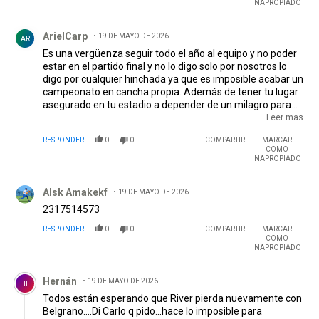
INAPROPIADO
Comentario de ArielCarp.
ArielCarp
19 DE MAYO DE 2026
AR
Es una vergüenza seguir todo el año al equipo y no poder
estar en el partido final y no lo digo solo por nosotros lo
digo por cualquier hinchada ya que es imposible acabar un
campeonato en cancha propia. Además de tener tu lugar
asegurado en tu estadio a depender de un milagro para
ver el partido más importante del campeonato, una estafa
Leer mas
más de guante blanco para con el hincha de parte del afa
RESPONDER
0
0
COMPARTIR
MARCAR
y los clubes que lo aceptan
COMO
INAPROPIADO
Comentario de Alsk Amakekf.
Alsk Amakekf
19 DE MAYO DE 2026
2317514573
RESPONDER
0
0
COMPARTIR
MARCAR
COMO
INAPROPIADO
Comentario de Hernán.
Hernán
19 DE MAYO DE 2026
HE
Todos están esperando que River pierda nuevamente con
Belgrano....Di Carlo q pido...hace lo imposible para