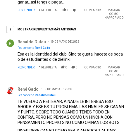
ganar...asi tengs q pagar....
RESPONDER
4
RESPUESTAS
1
1
COMPARTIR
MARCAR
COMO
INAPROPIADO
2 respuestas más antiguas
MOSTRAR RESPUESTAS MÁS ANTIGUAS
2
Respuesta de Ranaldo Dufau.
Ranaldo Dufau
19 DE MAYO DE 2026
Responder a
René Gado
Esa es la identidad del club. Sino te gusta, hacete de boca
o de estudiantes o de zielinki
RESPONDER
1
RESPUESTA
0
0
COMPARTIR
MARCAR
COMO
INAPROPIADO
Respuesta de René Gado.
René Gado
19 DE MAYO DE 2026
Responder a
Ranaldo Dufau
TE VUELVO A REITERAR, A NADIE LE INTERESA ESO
AHORA Y ESE ES TU PROBLEMA, LAS FINALES SE GANAN
Y PUNTO. SOBRE TODO CUANDO TENES TODO EN
CONTRA, PERO NO PENSAS COMO UN HINCHA CON
PENSAMIENTO PROPIO SINO COMO OPINAN LOS BOTS.
RIVER DEBE GANAR COMO SEA Y AMARGAR AL PAIS