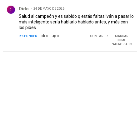
Comentario de Dido.
Dido
24 DE MAYO DE 2026
DI
Salud al campeón y es sabido q estás faltas Iván a pasar lo
más inteligente sería hablarlo hablado antes, y más con
los pibes.
RESPONDER
0
0
COMPARTIR
MARCAR
COMO
INAPROPIADO
PUBLICIDAD