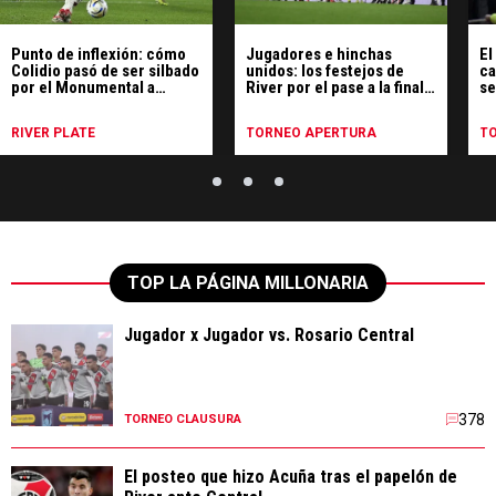
Punto de inflexión: cómo
Jugadores e hinchas
El
Colidio pasó de ser silbado
unidos: los festejos de
ca
por el Monumental a
River por el pase a la final
se
ovacionado contra Rosario
con dedicatoria a Boca
po
Central
RIVER PLATE
TORNEO APERTURA
T
TOP LA PÁGINA MILLONARIA
Jugador x Jugador vs. Rosario Central
378
TORNEO CLAUSURA
El posteo que hizo Acuña tras el papelón de