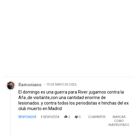
partido por la historia reciente no se puede perder!!!!!!
PUBLICIDAD
Comentario de Ramoniano.
Ramoniano
19 DE MAYO DE 2026
El domingo es una guerra para River..jugamos contra la
Afa ,de visitante,con una cantidad enorme de
lesionados..y contra todos los periodistas e hinchas del ex
club muerto en Madrid
RESPONDER
1
RESPUESTA
2
3
COMPARTIR
MARCAR
COMO
INAPROPIADO
Respuesta de René Gado.