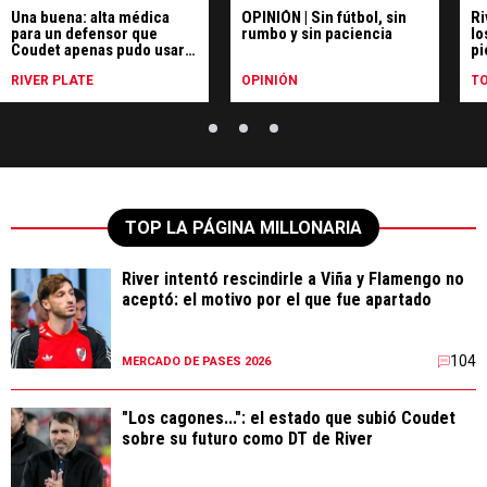
Una buena: alta médica
OPINIÓN | Sin fútbol, sin
Ri
para un defensor que
rumbo y sin paciencia
lo
Coudet apenas pudo usar
pi
en River
en
RIVER PLATE
OPINIÓN
T
TOP LA PÁGINA MILLONARIA
River intentó rescindirle a Viña y Flamengo no
aceptó: el motivo por el que fue apartado
104
MERCADO DE PASES 2026
"Los cagones...": el estado que subió Coudet
sobre su futuro como DT de River