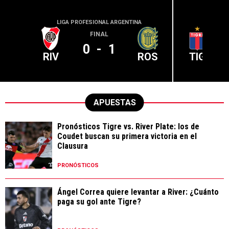
LIGA PROFESIONAL ARGENTINA
LIGA PR
FINAL
0
-
1
RIV
ROS
TIG
APUESTAS
Pronósticos Tigre vs. River Plate: los de
Coudet buscan su primera victoria en el
Clausura
PRONÓSTICOS
Ángel Correa quiere levantar a River: ¿Cuánto
paga su gol ante Tigre?