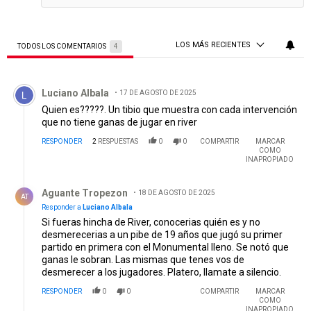
LOS MÁS RECIENTES
TODOS LOS COMENTARIOS
4
Todos los comentarios
Comentario de Luciano Albala.
Luciano Albala
17 DE AGOSTO DE 2025
Quien es?????. Un tibio que muestra con cada intervención
que no tiene ganas de jugar en river
RESPONDER
2
RESPUESTAS
0
0
COMPARTIR
MARCAR
COMO
INAPROPIADO
Respuesta de Aguante Tropezon.
Aguante Tropezon
18 DE AGOSTO DE 2025
AT
Responder a
Luciano Albala
Si fueras hincha de River, conocerias quién es y no
desmerecerias a un pibe de 19 años que jugó su primer
partido en primera con el Monumental lleno. Se notó que
ganas le sobran. Las mismas que tenes vos de
desmerecer a los jugadores. Platero, llamate a silencio.
RESPONDER
0
0
COMPARTIR
MARCAR
COMO
INAPROPIADO