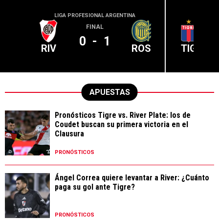
LIGA PROFESIONAL ARGENTINA
LIGA PR
FINAL
0
-
1
RIV
ROS
TIG
APUESTAS
Pronósticos Tigre vs. River Plate: los de
Coudet buscan su primera victoria en el
Clausura
PRONÓSTICOS
Ángel Correa quiere levantar a River: ¿Cuánto
paga su gol ante Tigre?
PRONÓSTICOS