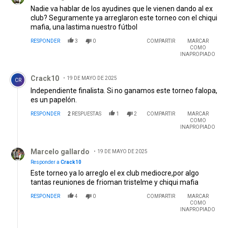
Nadie va hablar de los ayudines que le vienen dando al ex
club? Seguramente ya arreglaron este torneo con el chiqui
mafia, una lastima nuestro fútbol
RESPONDER
3
0
COMPARTIR
MARCAR
COMO
INAPROPIADO
Comentario de Crack10.
Crack10
19 DE MAYO DE 2025
CR
Independiente finalista. Si no ganamos este torneo falopa,
es un papelón.
RESPONDER
2
RESPUESTAS
1
2
COMPARTIR
MARCAR
COMO
INAPROPIADO
Respuesta de Marcelo gallardo.
Marcelo gallardo
19 DE MAYO DE 2025
Responder a
Crack10
Este torneo ya lo arreglo el ex club mediocre,por algo
tantas reuniones de frioman tristelme y chiqui mafia
RESPONDER
4
0
COMPARTIR
MARCAR
COMO
INAPROPIADO
Respuesta de Sergi.