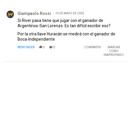
Todos los comentarios
Comentario de Giampaolo Rossi.
Giampaolo Rossi
19 DE MAYO DE 2025
Si River pasa tiene que jugar con el ganador de
Argentinos-San Lorenzo. Es tan difícil escribir eso?
Por la otra llave Huracán se medirá con el ganador de
Boca-Independiente
RESPONDER
0
0
COMPARTIR
MARCAR
COMO
INAPROPIADO
PUBLICIDAD