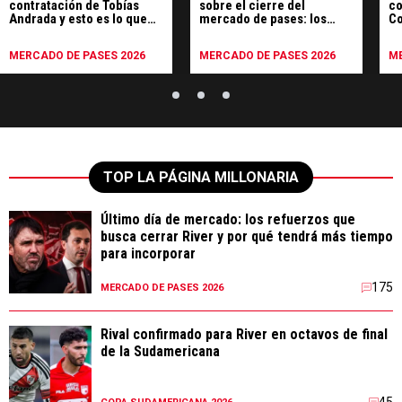
contratación de Tobías
sobre el cierre del
co
Andrada y esto es lo que
mercado de pases: los
Co
pagó por su pase
detalles
of
MERCADO DE PASES 2026
MERCADO DE PASES 2026
ME
TOP LA PÁGINA MILLONARIA
Último día de mercado: los refuerzos que
busca cerrar River y por qué tendrá más tiempo
para incorporar
175
MERCADO DE PASES 2026
Rival confirmado para River en octavos de final
de la Sudamericana