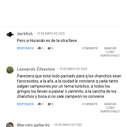
Comentario de darkfish.
darkfish
19 DE MAYO DE 2025
Pero si Huracán es de la otra llave.
RESPONDER
0
0
COMPARTIR
MARCAR
COMO
INAPROPIADO
Comentario de Leonardo Zilvestein.
Leonardo Zilvestein
19 DE MAYO DE 2025
Pareciera que esta todo pactado para q los chanchos sean
favorecidos, a la afa ,a la ciudad le conviene q cada tanto
salgan campeones por un tema turístico, a todos los
gringos los llevan a pasear x caminito, a la cancha de los
chanchos y boca si no sale campeón no conviene
RESPONDER
0
0
COMPARTIR
MARCAR
COMO
INAPROPIADO
Comentario de Marcelo gallardo.
Marcelo gallardo
19 DE MAYO DE 2025