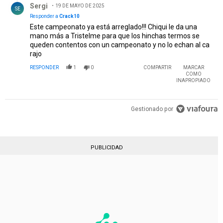
Sergi
19 DE MAYO DE 2025
SE
Responder a
Crack10
Este campeonato ya está arreglado!!! Chiqui le da una
mano más a Tristelme para que los hinchas termos se
queden contentos con un campeonato y no lo echan al ca
rajo
RESPONDER
1
0
COMPARTIR
MARCAR
COMO
INAPROPIADO
Gestionado por
PUBLICIDAD