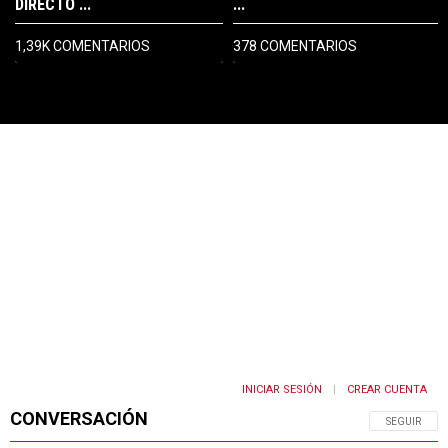
DIRECTO ...
...
1,39K COMENTARIOS
378 COMENTARIOS
PUBLICIDAD
INICIAR SESIÓN
CREAR CUENTA
|
CONVERSACIÓN
SIGA ESTA 
SEGUIR