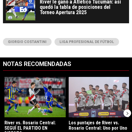
River le ganó a Atlético Tucumán: así
quedó la tabla de posiciones del
Torneo Apertura 2025
GIORGIO COSTANTINI
LIGA PROFESIONAL DE FÚTBOL
NOTAS RECOMENDADAS
Este listado muestra los artículos con más comentarios en los últimos 7
Un artículo de tendencia con el título "River vs. Rosario Central: S
Un artículo de tendencia con el tí
River vs. Rosario Central:
Los puntajes de River vs.
SEGUÍ EL PARTIDO EN
Rosario Central: Uno por Uno