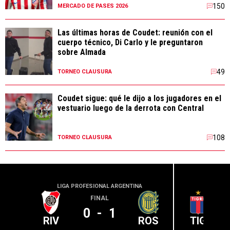
150
MERCADO DE PASES 2026
Las últimas horas de Coudet: reunión con el
cuerpo técnico, Di Carlo y le preguntaron
sobre Almada
49
TORNEO CLAUSURA
Coudet sigue: qué le dijo a los jugadores en el
vestuario luego de la derrota con Central
108
TORNEO CLAUSURA
LIGA PROFESIONAL ARGENTINA
LIGA PR
FINAL
0
-
1
RIV
ROS
TIG