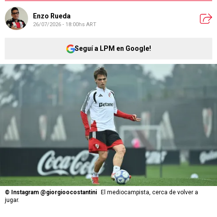
Enzo Rueda
26/07/2026 - 18:00hs ART
Seguí a LPM en Google!
©
Instagram @giorgioocostantini
El mediocampista, cerca de volver a
jugar.