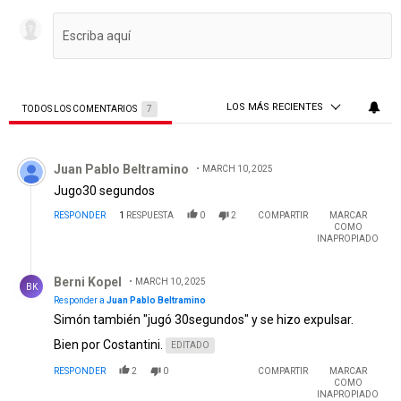
LOS MÁS RECIENTES
TODOS LOS COMENTARIOS
7
Todos los comentarios
Comentario de Juan Pablo Beltramino.
Juan Pablo Beltramino
MARCH 10, 2025
Jugo30 segundos
RESPONDER
1
RESPUESTA
0
2
COMPARTIR
MARCAR
COMO
INAPROPIADO
Respuesta de Berni Kopel.
Berni Kopel
MARCH 10, 2025
BK
Responder a
Juan Pablo Beltramino
Simón también "jugó 30segundos" y se hizo expulsar.
Bien por Costantini.
EDITADO
RESPONDER
2
0
COMPARTIR
MARCAR
COMO
INAPROPIADO