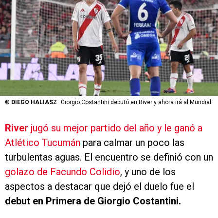
©
DIEGO HALIASZ
Giorgio Costantini debutó en River y ahora irá al Mundial.
River
jugó su mejor partido del año y le ganó a
Atlético Tucumán
para calmar un poco las
turbulentas aguas. El encuentro se definió con un
golazo de Facundo Colidio
, y uno de los
aspectos a destacar que dejó el duelo fue el
debut en Primera de Giorgio Costantini.