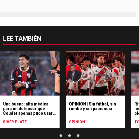
LEE TAMBIÉN
Una buena: alta médica
OPINIÓN | Sin fútbol, sin
Ri
para un defensor que
rumbo y sin paciencia
lo
Coudet apenas pudo usar
pi
en River
en
RIVER PLATE
OPINIÓN
T