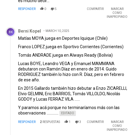
es mucho decir...
RESPONDER
0
5
COMPARTIR
MARCAR
COMO
INAPROPIADO
Comentario de Berni Kopel.
Berni Kopel
MARCH 10, 2025
BK
Matías MOYA juega en Deportes Iquique (Chile)
Franco LOPEZ juega en Sportivo Corrientes (Corrientes)
Tomás ANDRADE juega en Always Ready (Bolivia)
Lucas BOYE, Leandro VEGA y Emanuel MAMMANA
debutaron con Ramón Díaz en enero de 2014. Guido
RODRIGUEZ también lo hizo con R. Díaz, pero en febrero
de ese año.
En 2015 Gallardo también hizo debutar a Enzo ZICARELLI,
Elvio GELMINI, Eric BARRIOS, Tomás VILLOLDO, Nicolás
GODOY y Lucas FERRAZ VILA ......
Y paramos acá porque no terminaríamos más con las
observaciones .............
EDITADO
RESPONDER
2
RESPUESTAS
1
3
COMPARTIR
MARCAR
COMO
INAPROPIADO