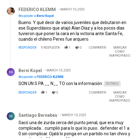
Respuesta de FEDERICO KLEMM.
FEDERICO KLEMM
MARCH 10, 2025
Responder a
Berni Kopel
Bueno. Y qué decir de varios juveniles que debutaron en
ese Superclásico que atajó Alan Díaz y a los pocos días
tuvieron que poner la cara en la victoria ante Santa Fe,
cuando el chileno Peres fue arquero.
RESPONDER
1
RESPUESTA
1
0
COMPARTIR
MARCAR
COMO
INAPROPIADO
Respuesta de Berni Kopel.
Berni Kopel
MARCH 10, 2025
BK
Responder a
FEDERICO KLEMM
SON UN S PA __ N__ TO con la información.
EDITADO
RESPONDER
1
0
COMPARTIR
MARCAR
COMO
INAPROPIADO
Comentario de Santiago Bernabéu.
Santiago Bernabéu
MARCH 10, 2025
SB
Sacó una de zurda cerca del punto penal, que era muy
complicada... cumplió para lo que lo puso.. defender el 1 a
0 sin complicar. Ojalá lo ponga en un partido no tan chivo y