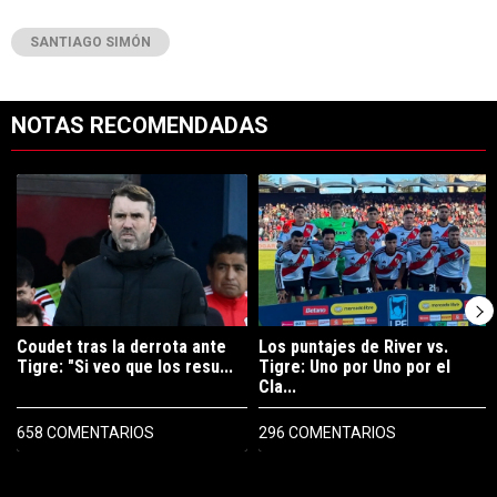
SANTIAGO SIMÓN
NOTAS RECOMENDADAS
Este listado muestra los artículos con más comentarios en los últimos 7
Un artículo de tendencia con el título "Coudet tras la derrota ante Ti
Un artículo de tendencia con el tít
Coudet tras la derrota ante
Los puntajes de River vs.
Tigre: "Si veo que los resu...
Tigre: Uno por Uno por el
Cla...
658 COMENTARIOS
296 COMENTARIOS
PUBLICIDAD