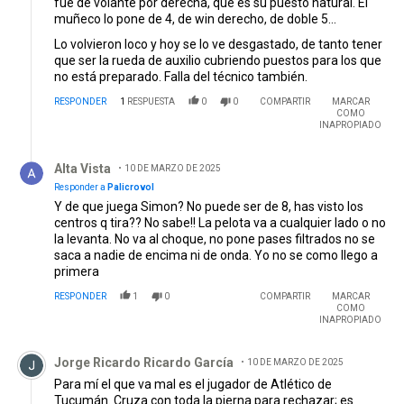
fue de volante por derecha, que es su puesto natural. El
muñeco lo pone de 4, de win derecho, de doble 5...
Lo volvieron loco y hoy se lo ve desgastado, de tanto tener
que ser la rueda de auxilio cubriendo puestos para los que
no está preparado. Falla del técnico también.
RESPONDER
1
RESPUESTA
0
0
COMPARTIR
MARCAR
COMO
INAPROPIADO
Respuesta de Alta Vista.
Alta Vista
10 DE MARZO DE 2025
Responder a
Palicrovol
Y de que juega Simon? No puede ser de 8, has visto los
centros q tira?? No sabe!! La pelota va a cualquier lado o no
la levanta. No va al choque, no pone pases filtrados no se
saca a nadie de encima ni de onda. Yo no se como llego a
primera
RESPONDER
1
0
COMPARTIR
MARCAR
COMO
INAPROPIADO
Comentario de Jorge Ricardo Ricardo García.
Jorge Ricardo Ricardo García
10 DE MARZO DE 2025
Para mí el que va mal es el jugador de Atlético de
Tucumán. Cruza con toda la pierna para rechazar; es