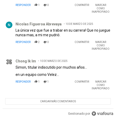
RESPONDER
1
0
COMPARTIR
MARCAR
COMO
INAPROPIADO
Comentario de Nicolas Figueroa Abrevaya.
Nicolas Figueroa Abrevaya
10 DE MARZO DE 2025
La única vez que fue a trabar en su carrera! Que no juegue
nunca mas, a mi me pudrió.
RESPONDER
2
0
COMPARTIR
MARCAR
COMO
INAPROPIADO
Comentario de Chong Ik Im.
Chong Ik Im
10 DE MARZO DE 2025
Simon, titular indiscutido por muchos años...
en un equipo como Velez...
RESPONDER
1
1
COMPARTIR
MARCAR
COMO
INAPROPIADO
CARGAR MÁS COMENTARIOS
Gestionado por