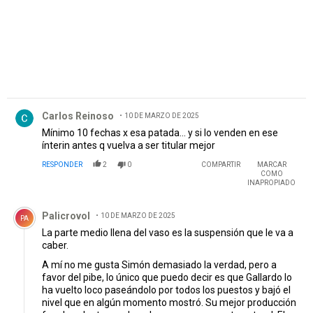
Comentario de Carlos Reinoso.
Carlos Reinoso
10 DE MARZO DE 2025
Mínimo 10 fechas x esa patada... y si lo venden en ese
ínterin antes q vuelva a ser titular mejor
RESPONDER
2
0
COMPARTIR
MARCAR
COMO
INAPROPIADO
Comentario de Palicrovol.
Palicrovol
10 DE MARZO DE 2025
PA
La parte medio llena del vaso es la suspensión que le va a
caber.
A mí no me gusta Simón demasiado la verdad, pero a
favor del pibe, lo único que puedo decir es que Gallardo lo
ha vuelto loco paseándolo por todos los puestos y bajó el
nivel que en algún momento mostró. Su mejor producción