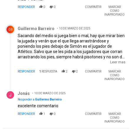
RESPONDER
0
0
COMPARTIR
MARCAR
COMO
INAPROPIADO
Comentario de Guillermo Barreiro.
Guillermo Barreiro
10 DE MARZO DE 2025
GB
Sacando del medio si juega bien o mal, hay que mirar bien
la jugada y verán que el que llega arrastrándose y
poniendo los pies debajo de Simón es el jugador de
Atlético. Salvo que se les pida a los jugadores que corran
arrastrando los pies, siempre habrá pisotones y no son de
expulsión cuando hay disputa de balón. Yo no veo que
Leer mas
Simón levante el pie ni ponga la "plancha", que si sería de
RESPONDER
1
RESPUESTA
2
2
COMPARTIR
MARCAR
expulsión. A mi juicio hay una deliberada mala intención
COMO
del VAR, y del árbitro, al que se le recordó las instrucciones
INAPROPIADO
de la mafia y las aplicó.
Respuesta de Jonás.
Jonás
10 DE MARZO DE 2025
Responder a
Guillermo Barreiro
excelente comentario
RESPONDER
1
0
COMPARTIR
MARCAR
COMO
INAPROPIADO