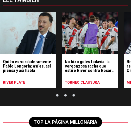
LEE TAMBIÉN
Quién es verdaderamente
No hizo goles todavía: la
Ri
Pablo Longoria: así es, así
vergonzosa racha que
re
piensa y así habla
estiró River contra Rosario
Or
Central
RIVER PLATE
TORNEO CLAUSURA
ME
TOP LA PÁGINA MILLONARIA