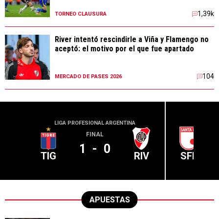
1,39k
TORNEO CLAUSURA
River intentó rescindirle a Viña y Flamengo no
aceptó: el motivo por el que fue apartado
104
MERCADO DE PASES 2026
LIGA PROFESIONAL ARGENTINA
CONME
FINAL
1
-
0
TIG
RIV
SFE
APUESTAS