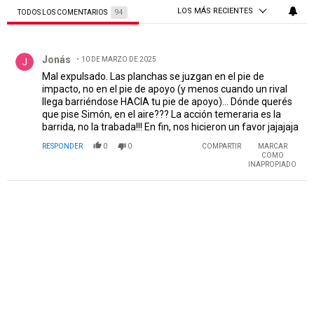
LOS MÁS RECIENTES
TODOS LOS COMENTARIOS
94
Todos los comentarios
Comentario de Jonás.
Jonás
10 DE MARZO DE 2025
Mal expulsado. Las planchas se juzgan en el pie de
impacto, no en el pie de apoyo (y menos cuando un rival
llega barriéndose HACIA tu pie de apoyo)... Dónde querés
que pise Simón, en el aire??? La acción temeraria es la
barrida, no la trabada!!! En fin, nos hicieron un favor jajajaja
RESPONDER
0
0
COMPARTIR
MARCAR
COMO
INAPROPIADO