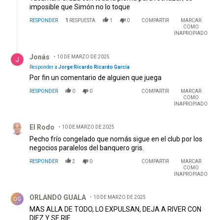
imposible que Simón no lo toque
RESPONDER
1
RESPUESTA
1
0
COMPARTIR
MARCAR
COMO
INAPROPIADO
Respuesta de Jonás.
Jonás
10 DE MARZO DE 2025
Responder a
Jorge Ricardo Ricardo García
Por fin un comentario de alguien que juega
RESPONDER
0
0
COMPARTIR
MARCAR
COMO
INAPROPIADO
Comentario de El Rodo.
El Rodo
10 DE MARZO DE 2025
Pecho frío congelado que nomás sigue en el club por los
negocios paralelos del banquero gris.
RESPONDER
2
0
COMPARTIR
MARCAR
COMO
INAPROPIADO
Comentario de ORLANDO GUALA.
ORLANDO GUALA
10 DE MARZO DE 2025
OG
MAS ALLA DE TODO, LO EXPULSAN, DEJA A RIVER CON
DIEZ Y SE RIE.