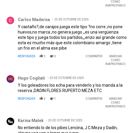
COMO
INAPROPIADO
Comentario de Carlos Maderna.
Carlos Maderna
25 DE OCTUBRE DE 2025
Y castaño?,de carajos juega este tipo ?no corre ,no pone
huevos,no marca ,no genera juego ,,es una vergüenza
este tipo y juega todos los partidos,,,enzo así grande como
esta es mucho más que este colombiano amargo ,tiene
un frio en el alma ese pibe
RESPONDER
3
0
COMPARTIR
MARCAR
COMO
INAPROPIADO
Comentario de Hugo Cogliati.
Hugo Cogliati
25 DE OCTUBRE DE 2025
HC
Y los goleadores los echa para venderlo y los manda a la
reserva ,DADIN FLORES RUPERTO MEZA ETC
RESPONDER
3
1
COMPARTIR
MARCAR
COMO
INAPROPIADO
Comentario de Karina Malek.
Karina Malek
25 DE OCTUBRE DE 2025
No entiendo lo de los pibes Lencina, J.C.Meza y Dadín,
alguna vez van a tener que jugar.