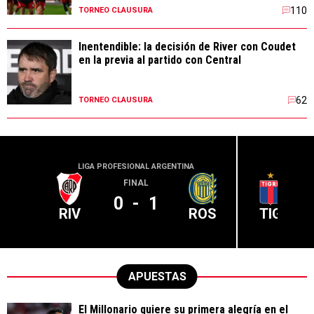
110
TORNEO CLAUSURA
Inentendible: la decisión de River con Coudet
en la previa al partido con Central
62
TORNEO CLAUSURA
LIGA PROFESIONAL ARGENTINA
LIGA PR
FINAL
0
-
1
RIV
ROS
TIG
APUESTAS
El Millonario quiere su primera alegría en el