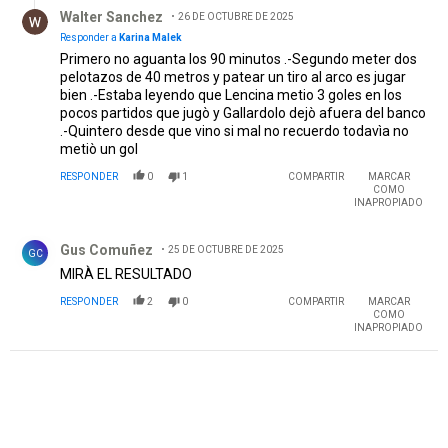
Respuesta de Walter Sanchez.
Walter Sanchez
26 DE OCTUBRE DE 2025
Responder a
Karina Malek
Primero no aguanta los 90 minutos .-Segundo meter dos
pelotazos de 40 metros y patear un tiro al arco es jugar
bien .-Estaba leyendo que Lencina metio 3 goles en los
pocos partidos que jugò y Gallardolo dejò afuera del banco
.-Quintero desde que vino si mal no recuerdo todavìa no
metiò un gol
RESPONDER
0
1
COMPARTIR
MARCAR
COMO
INAPROPIADO
Comentario de Gus Comuñez.
Gus Comuñez
25 DE OCTUBRE DE 2025
GC
MIRÀ EL RESULTADO
RESPONDER
2
0
COMPARTIR
MARCAR
COMO
INAPROPIADO