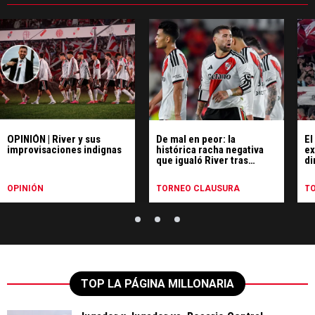
OPINIÓN | River y sus
De mal en peor: la
El
improvisaciones indignas
histórica racha negativa
ex
que igualó River tras
di
perder ante Rosario
Central
OPINIÓN
TORNEO CLAUSURA
T
TOP LA PÁGINA MILLONARIA