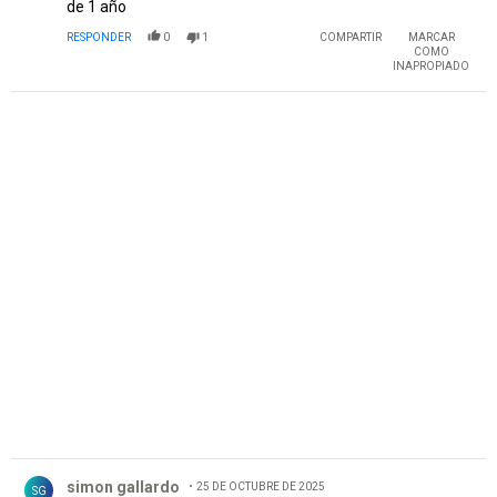
de 1 año
RESPONDER
0
1
COMPARTIR
MARCAR
COMO
INAPROPIADO
PUBLICIDAD
Comentario de simon gallardo.
simon gallardo
25 DE OCTUBRE DE 2025
SG