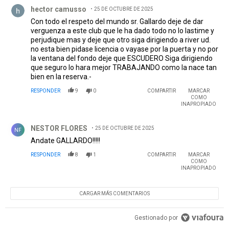
Comentario de hector camusso.
hector camusso
25 DE OCTUBRE DE 2025
Con todo el respeto del mundo sr. Gallardo deje de dar
verguenza a este club que le ha dado todo no lo lastime y
perjudique mas y deje que otro siga dirigiendo a river ud.
no esta bien pidase licencia o vayase por la puerta y no por
la ventana del fondo deje que ESCUDERO Siga dirigiendo
que seguro lo hara mejor TRABAJANDO como la nace tan
bien en la reserva.-
RESPONDER
9
0
COMPARTIR
MARCAR
COMO
INAPROPIADO
Comentario de NESTOR FLORES.
NESTOR FLORES
25 DE OCTUBRE DE 2025
NF
Andate GALLARDO!!!!!
RESPONDER
8
1
COMPARTIR
MARCAR
COMO
INAPROPIADO
CARGAR MÁS COMENTARIOS
Gestionado por