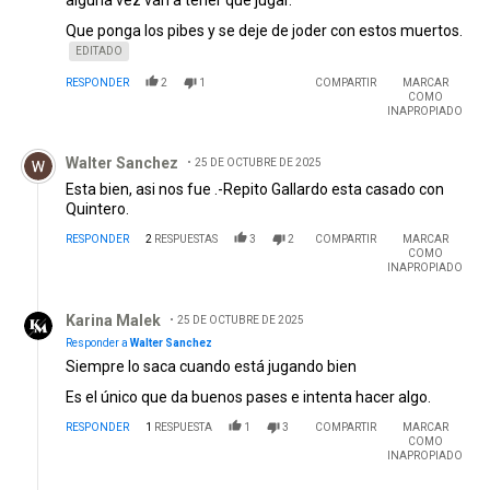
Que ponga los pibes y se deje de joder con estos muertos.
EDITADO
RESPONDER
2
1
COMPARTIR
MARCAR
COMO
INAPROPIADO
Comentario de Walter Sanchez.
Walter Sanchez
25 DE OCTUBRE DE 2025
Esta bien, asi nos fue .-Repito Gallardo esta casado con
Quintero.
RESPONDER
2
RESPUESTAS
3
2
COMPARTIR
MARCAR
COMO
INAPROPIADO
Respuesta de Karina Malek.
Karina Malek
25 DE OCTUBRE DE 2025
Responder a
Walter Sanchez
Siempre lo saca cuando está jugando bien
Es el único que da buenos pases e intenta hacer algo.
RESPONDER
1
RESPUESTA
1
3
COMPARTIR
MARCAR
COMO
INAPROPIADO