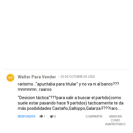
PUBLICIDAD
Comentario de Walter Para Vender.
Walter Para Vender
25 DE OCTUBRE DE 2025
WP
rarísimo..."apuntaba para titular" y no va ni al banco???
mnmnmn...raaroo
"Desicion táctica"???para salir a buscar el partido(como
suele estar pasando hace 9 partidos) tacticamente te da
más posibilidades Castaño,Galloppo,Galarza F???raro....
RESPONDER
1
0
COMPARTIR
MARCAR
COMO
INAPROPIADO