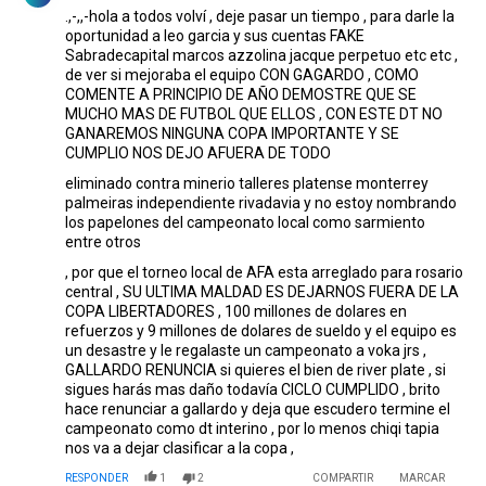
.,-,,-hola a todos volví , deje pasar un tiempo , para darle la
oportunidad a leo garcia y sus cuentas FAKE
Sabradecapital marcos azzolina jacque perpetuo etc etc ,
de ver si mejoraba el equipo CON GAGARDO , COMO
COMENTE A PRINCIPIO DE AÑO DEMOSTRE QUE SE
MUCHO MAS DE FUTBOL QUE ELLOS , CON ESTE DT NO
GANAREMOS NINGUNA COPA IMPORTANTE Y SE
CUMPLIO NOS DEJO AFUERA DE TODO
eliminado contra minerio talleres platense monterrey
palmeiras independiente rivadavia y no estoy nombrando
los papelones del campeonato local como sarmiento
entre otros
, por que el torneo local de AFA esta arreglado para rosario
central , SU ULTIMA MALDAD ES DEJARNOS FUERA DE LA
COPA LIBERTADORES , 100 millones de dolares en
refuerzos y 9 millones de dolares de sueldo y el equipo es
un desastre y le regalaste un campeonato a voka jrs ,
GALLARDO RENUNCIA si quieres el bien de river plate , si
sigues harás mas daño todavía CICLO CUMPLIDO , brito
hace renunciar a gallardo y deja que escudero termine el
campeonato como dt interino , por lo menos chiqi tapia
nos va a dejar clasificar a la copa ,
RESPONDER
1
2
COMPARTIR
MARCAR