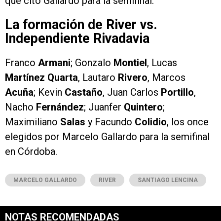
que citó Gallardo para la semifinal.
La formación de River vs.
Independiente Rivadavia
Franco
Armani
; Gonzalo
Montiel
, Lucas
Martínez Quarta
, Lautaro
Rivero
, Marcos
Acuña
; Kevin
Castaño
, Juan Carlos
Portillo
,
Nacho
Fernández
; Juanfer
Quintero
;
Maximiliano
Salas
y Facundo
Colidio
, los once
elegidos por Marcelo Gallardo para la semifinal
en Córdoba.
MARCELO GALLARDO
RIVER
SANTIAGO LENCINA
NOTAS RECOMENDADAS