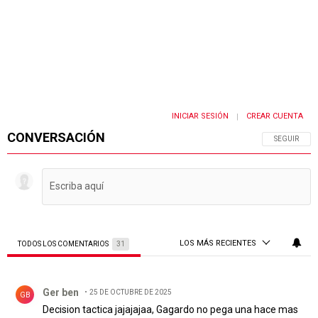
INICIAR SESIÓN
CREAR CUENTA
|
CONVERSACIÓN
SIGA ESTA 
SEGUIR
LOS MÁS RECIENTES
TODOS LOS COMENTARIOS
31
Todos los comentarios
Comentario de Ger ben.
Ger ben
25 DE OCTUBRE DE 2025
GB
Decision tactica jajajajaa, Gagardo no pega una hace mas