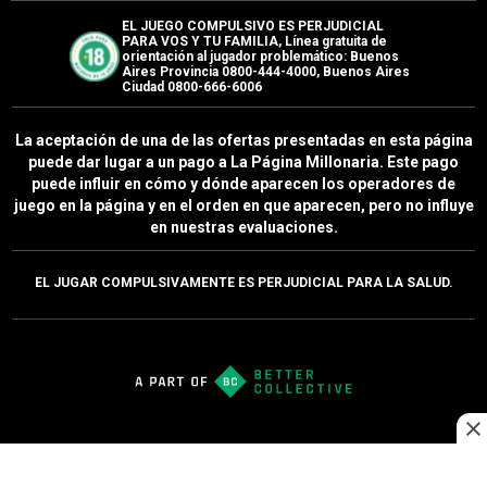
APUESTAS
Betsson vs bet365: ¿Cuál deberías elegir?