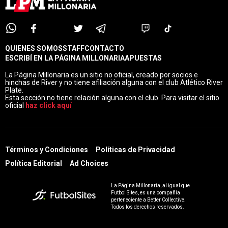
LEE TAMBIÉN
Mudo Vázquez admitió 
"Es un orgullo que River se 
contactos con River y contó el 
fije en mí"
motivo por el que rechazó la 
propuesta
INTERÉS GENERAL
MERCADO DE PASES