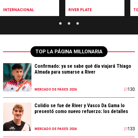
River
Ri
INTERNACIONAL
RIVER PLATE
T
TOP LA PÁGINA MILLONARIA
Confirmado: ya se sabe qué día viajará Thiago
Almada para sumarse a River
130
MERCADO DE PASES 2026
Colidio se fue de River y Vasco Da Gama lo
presentó como nuevo refuerzo: los detalles
133
MERCADO DE PASES 2026