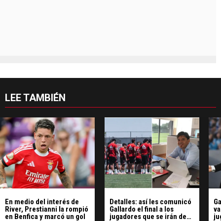
LEE TAMBIÉN
En medio del interés de
Detalles: así les comunicó
Ga
River, Prestianni la rompió
Gallardo el final a los
va
en Benfica y marcó un gol
jugadores que se irán de
ju