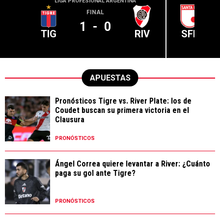
LIGA PROFESIONAL ARGENTINA
CONME
FINAL
1
-
0
TIG
RIV
SFE
APUESTAS
Pronósticos Tigre vs. River Plate: los de
Coudet buscan su primera victoria en el
Clausura
PRONÓSTICOS
Ángel Correa quiere levantar a River: ¿Cuánto
paga su gol ante Tigre?
PRONÓSTICOS