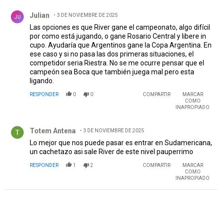
Comentario de Julian.
Julian
3 DE NOVIEMBRE DE 2025
JU
Las opciones es que River gane el campeonato, algo difícil
por como está jugando, o gane Rosario Central y libere in
cupo. Ayudaría que Argentinos gane la Copa Argentina. En
ese caso y si no pasa las dos primeras situaciones, el
competidor seria Riestra. No se me ocurre pensar que el
campeón sea Boca que también juega mal pero esta
ligando.
RESPONDER
0
0
COMPARTIR
MARCAR
COMO
INAPROPIADO
Comentario de Totem Antena.
Totem Antena
3 DE NOVIEMBRE DE 2025
Lo mejor que nos puede pasar es entrar en Sudamericana,
un cachetazo asi sale River de este nivel pauperrimo
RESPONDER
1
2
COMPARTIR
MARCAR
COMO
INAPROPIADO