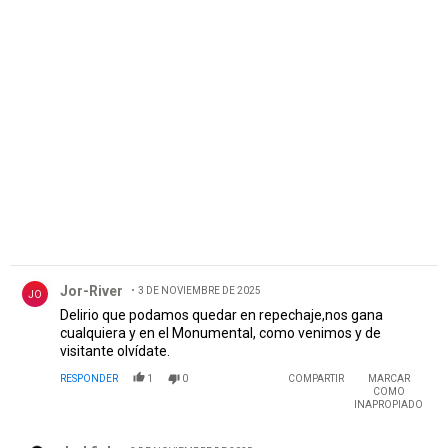
PUBLICIDAD
Comentario de Jor-River.
Jor-River
3 DE NOVIEMBRE DE 2025
JO
Delirio que podamos quedar en repechaje,nos gana
cualquiera y en el Monumental, como venimos y de
visitante olvídate.
RESPONDER
1
0
COMPARTIR
MARCAR
COMO
INAPROPIADO
Comentario de darkfish.