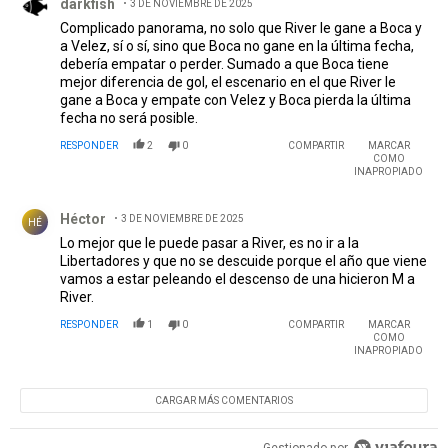
darkfish
3 DE NOVIEMBRE DE 2025
Complicado panorama, no solo que River le gane a Boca y
a Velez, sí o sí, sino que Boca no gane en la última fecha,
debería empatar o perder. Sumado a que Boca tiene
mejor diferencia de gol, el escenario en el que River le
gane a Boca y empate con Velez y Boca pierda la última
fecha no será posible.
RESPONDER
2
0
COMPARTIR
MARCAR
COMO
INAPROPIADO
Comentario de Héctor .
Héctor
3 DE NOVIEMBRE DE 2025
HÉ
Lo mejor que le puede pasar a River, es no ir a la
Libertadores y que no se descuide porque el año que viene
vamos a estar peleando el descenso de una hicieron M a
River.
RESPONDER
1
0
COMPARTIR
MARCAR
COMO
INAPROPIADO
CARGAR MÁS COMENTARIOS