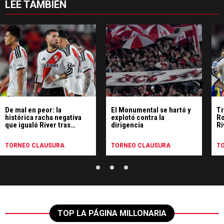
LEE TAMBIÉN
De mal en peor: la
El Monumental se hartó y
Tr
histórica racha negativa
explotó contra la
Ro
que igualó River tras
dirigencia
Ri
perder ante Rosario
Central
TORNEO CLAUSURA
TORNEO CLAUSURA
T
TOP LA PÁGINA MILLONARIA