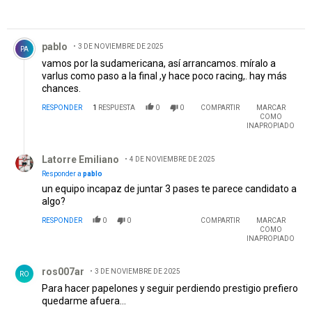
Comentario de pablo.
pablo
3 DE NOVIEMBRE DE 2025
PA
vamos por la sudamericana, así arrancamos. míralo a
varlus como paso a la final ,y hace poco racing,. hay más
chances.
RESPONDER
1
RESPUESTA
0
0
COMPARTIR
MARCAR
COMO
INAPROPIADO
Respuesta de Latorre Emiliano .
Latorre Emiliano
4 DE NOVIEMBRE DE 2025
Responder a
pablo
un equipo incapaz de juntar 3 pases te parece candidato a
algo?
RESPONDER
0
0
COMPARTIR
MARCAR
COMO
INAPROPIADO
Comentario de ros007ar.
ros007ar
3 DE NOVIEMBRE DE 2025
RO
Para hacer papelones y seguir perdiendo prestigio prefiero
quedarme afuera...