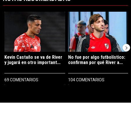
Este listado muestra los artículos con más comentarios en los últimos 7
Un artículo de tendencia con el título "Kevin Castaño se va de River 
Un artículo de tendencia con el tí
Kevin Castaño se va de River
No fue por algo futbolístico:
y jugará en otro important...
confirman por qué River a...
69 COMENTARIOS
104 COMENTARIOS
PUBLICIDAD