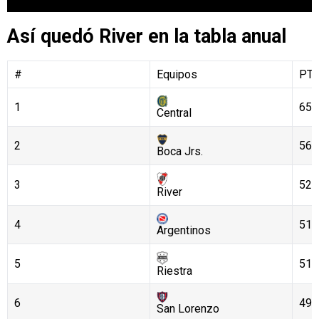
Así quedó River en la tabla anual
#
Equipos
PT
1
65
Central
2
56
Boca Jrs.
3
52
River
4
51
Argentinos
5
51
Riestra
6
49
San Lorenzo