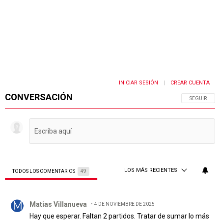
INICIAR SESIÓN
CREAR CUENTA
|
CONVERSACIÓN
SIGA ESTA 
SEGUIR
LOS MÁS RECIENTES
TODOS LOS COMENTARIOS
49
Todos los comentarios
Comentario de Matias Villanueva.
Matias Villanueva
4 DE NOVIEMBRE DE 2025
Hay que esperar. Faltan 2 partidos. Tratar de sumar lo más