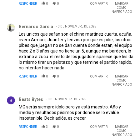
RESPONDER
0
0
COMPARTIR
MARCAR
COMO
INAPROPIADO
Comentario de Bernardo Garcia.
Bernardo Garcia
3 DE NOVIEMBRE DE 2025
Los unicos que safan son el chino martinez cuarta, acuña,
rivero Armani, Juanfer y lenzina por que es pibe, los otros
pibes que juegan no se dan cuenta donde estan, el equipo
hace 2 o 3 años que no tiene un 5, aunque me bardeen, lo
extraño a zucu. el resto de los jugadore sparece que les da
lo mismo tirar un pelotazo y que termine el partido rapido,
no intentan hacer nada
RESPONDER
0
0
COMPARTIR
MARCAR
COMO
INAPROPIADO
Comentario de Beats Bytes.
Beats Bytes
3 DE NOVIEMBRE DE 2025
MG serás siempre ídolo pero ya está maestro. Año y
medio y resultados pésimos por donde se lo evalúe.
insostenible. Decir adiós, es crecer.
RESPONDER
3
0
COMPARTIR
MARCAR
COMO
INAPROPIADO