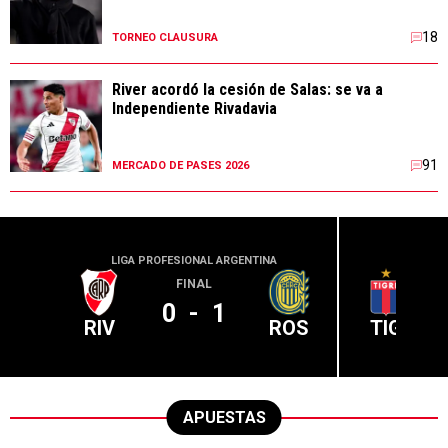
18
TORNEO CLAUSURA
River acordó la cesión de Salas: se va a
Independiente Rivadavia
91
MERCADO DE PASES 2026
LIGA PROFESIONAL ARGENTINA
LIGA PR
FINAL
0
-
1
RIV
ROS
TIG
APUESTAS