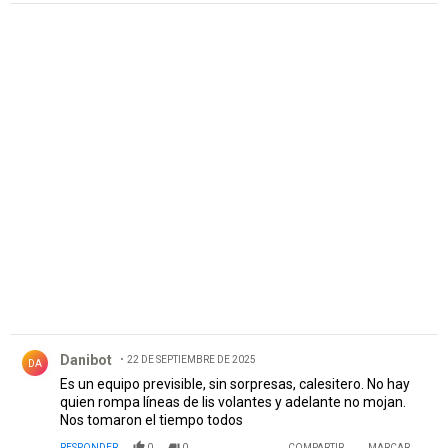
PUBLICIDAD
Comentario de Danibot.
Danibot
22 DE SEPTIEMBRE DE 2025
DA
Es un equipo previsible, sin sorpresas, calesitero. No hay
quien rompa líneas de lis volantes y adelante no mojan.
Nos tomaron el tiempo todos
RESPONDER
0
0
COMPARTIR
MARCAR