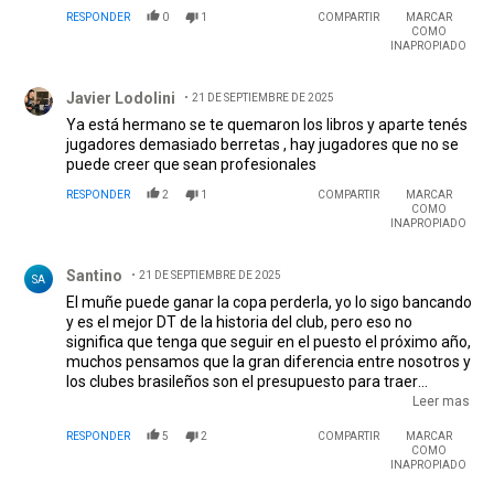
RESPONDER
0
1
COMPARTIR
MARCAR
COMO
INAPROPIADO
Comentario de Javier Lodolini.
Javier Lodolini
21 DE SEPTIEMBRE DE 2025
Ya está hermano se te quemaron los libros y aparte tenés
jugadores demasiado berretas , hay jugadores que no se
puede creer que sean profesionales
RESPONDER
2
1
COMPARTIR
MARCAR
COMO
INAPROPIADO
Comentario de Santino.
Santino
21 DE SEPTIEMBRE DE 2025
SA
El muñe puede ganar la copa perderla, yo lo sigo bancando
y es el mejor DT de la historia del club, pero eso no
significa que tenga que seguir en el puesto el próximo año,
muchos pensamos que la gran diferencia entre nosotros y
los clubes brasileños son el presupuesto para traer
jugadores, lo cual puede ser verdad, pero para nada es el
Leer mas
único aspecto, los brazucas su departamento de fútbol lo
RESPONDER
5
2
COMPARTIR
MARCAR
tienen profesionalizado, las mejores instalaciones para los
COMO
jugadores, así logran sacar un cuerpo físicamente, flaco
INAPROPIADO
López llego siendo un 9 normal flaco y lento a ser una