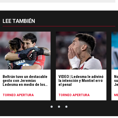
LEE TAMBIÉN
Beltrán tuvo un destacable
VIDEO | Ledesma le adivinó
No
gesto con Jeremías
la intención y Montiel erró
su
Ledesma en medio de los
el penal
Je
festejos de River
Ce
TORNEO APERTURA
TORNEO APERTURA
ME