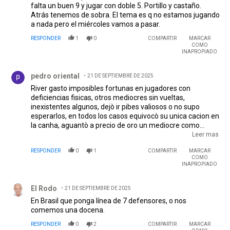
falta un buen 9 y jugar con doble 5. Portillo y castaño.
Atrás tenemos de sobra. El tema es q no estamos jugando
a nada pero el miércoles vamos a pasar.
RESPONDER
1
0
COMPARTIR
MARCAR
COMO
INAPROPIADO
Comentario de pedro oriental.
pedro oriental
21 DE SEPTIEMBRE DE 2025
River gasto imposibles fortunas en jugadores con
deficiencias fisicas, otros mediocres sin vueltas,
inexistentes algunos, dejò ir pibes valiosos o no supo
esperarlos, en todos los casos equivocò su unica cacion en
la canha, aguantò a precio de oro un mediocre como
Lanzini q pese a todo el dinero q obtuvo hoy critica desde
Leer mas
un club menor despues de haber mentido q venia 6 meses
RESPONDER
0
1
COMPARTIR
MARCAR
para volver afuera y el Dt debia cónocer la mentira q
COMO
amparò el Manager el mismo q le t
INAPROPIADO
Comentario de El Rodo.
El Rodo
21 DE SEPTIEMBRE DE 2025
En Brasil que ponga línea de 7 defensores, o nos
comemos una docena.
RESPONDER
0
2
COMPARTIR
MARCAR