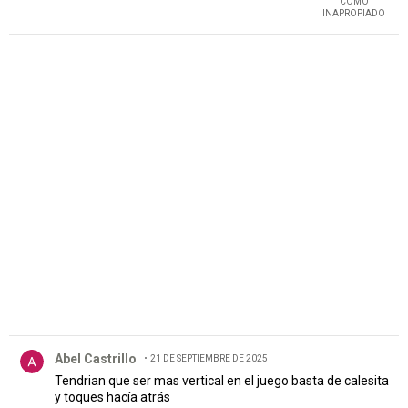
COMO
INAPROPIADO
PUBLICIDAD
Comentario de Abel Castrillo.
Abel Castrillo
21 DE SEPTIEMBRE DE 2025
Tendrian que ser mas vertical en el juego basta de calesita
y toques hacía atrás