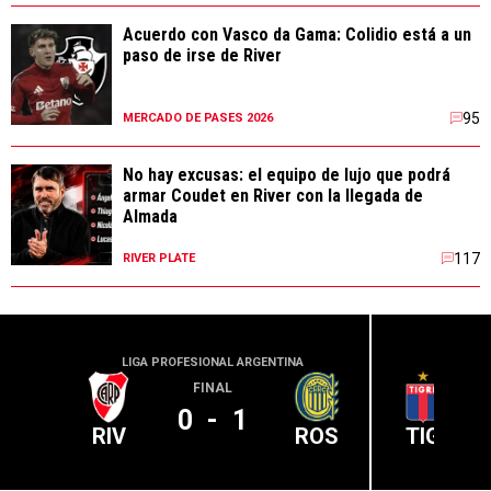
Acuerdo con Vasco da Gama: Colidio está a un
paso de irse de River
95
MERCADO DE PASES 2026
No hay excusas: el equipo de lujo que podrá
armar Coudet en River con la llegada de
Almada
117
RIVER PLATE
LIGA PROFESIONAL ARGENTINA
LIGA PR
FINAL
0
-
1
RIV
ROS
TIG