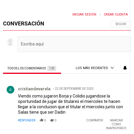
INICIAR SESIÓN
CREAR CUENTA
|
CONVERSACIÓN
SIGA ESTA 
SEGUIR
LOS MÁS RECIENTES
TODOS LOS COMENTARIOS
108
Todos los comentarios
Comentario de cristiandevarela.
cristiandevarela
22 DE SEPTIEMBRE DE 2025
Viendo como jugaron Borja y Colidio jugandose la
oportunidad de jugar de titulares el miercoles te hacen
llegar a la conclucion que el titular el miercoles junto con
Salas tiene que ser Dadin
RESPONDER
0
0
COMPARTIR
MARCAR
COMO
INAPROPIADO