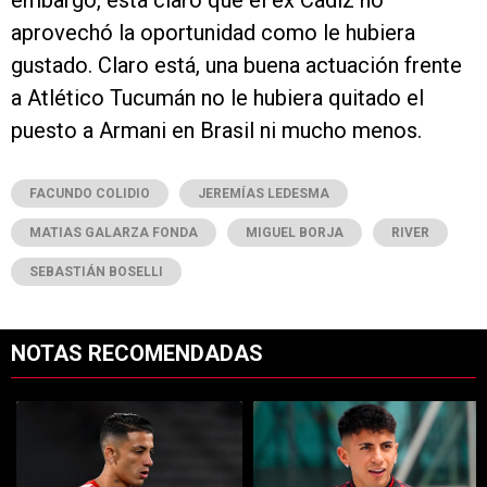
aprovechó la oportunidad como le hubiera
gustado. Claro está, una buena actuación frente
a Atlético Tucumán no le hubiera quitado el
puesto a Armani en Brasil ni mucho menos.
FACUNDO COLIDIO
JEREMÍAS LEDESMA
MATIAS GALARZA FONDA
MIGUEL BORJA
RIVER
SEBASTIÁN BOSELLI
NOTAS RECOMENDADAS
Este listado muestra los artículos con más comentarios en los últimos 7
Un artículo de tendencia con el título "Kevin Castaño se va de River 
Un artículo de tendencia con el t