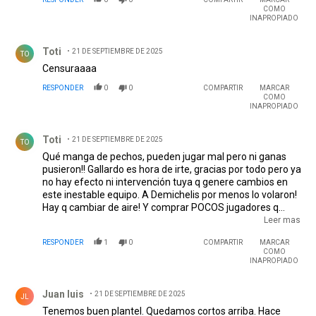
COMO
INAPROPIADO
Comentario de Toti.
Toti
21 DE SEPTIEMBRE DE 2025
TO
Censuraaaa
RESPONDER
0
0
COMPARTIR
MARCAR
COMO
INAPROPIADO
Comentario de Toti.
Toti
21 DE SEPTIEMBRE DE 2025
TO
Qué manga de pechos, pueden jugar mal pero ni ganas
pusieron!! Gallardo es hora de irte, gracias por todo pero ya
no hay efecto ni intervención tuya q genere cambios en
este inestable equipo. A Demichelis por menos lo volaron!
Hay q cambiar de aire! Y comprar POCOS jugadores q
además de tener jerarquía pongan huevo, busquen,
Leer mas
indaguen, hagan entrevistas previas buceen en el historial,
RESPONDER
1
0
COMPARTIR
MARCAR
de qué signo es el jugador y demás aspectaciones del q
COMO
quieran contratar. SALAS es el perfil de jugador que hay q
INAPROPIADO
buscar a ver si lo entienden o TODO está tan podrido que
Comentario de Juan luis.
la corrupcion e intereses dirigenciales estàn por encima de
Juan luis
21 DE SEPTIEMBRE DE 2025
la eleccion de jugadores que este club merece ???!!!!
JL
Tenemos buen plantel. Quedamos cortos arriba. Hace