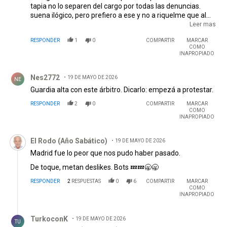
tapia no lo separen del cargo por todas las denuncias.
suena ilógico, pero prefiero a ese y no a riquelme que al
ser vicepresidente primero pasaria a ser el presidente si
Leer mas
mal no recuerdo hasta octubre del 2028. eso
RESPONDER
1
0
COMPARTIR
MARCAR
lamentablemente seria peor.
COMO
INAPROPIADO
Comentario de Nes2772 .
Nes2772
19 DE MAYO DE 2026
NE
Guardia alta con este árbitro. Dicarlo: empezá a protestar.
RESPONDER
2
0
COMPARTIR
MARCAR
COMO
INAPROPIADO
Comentario de El Rodo (Año Sabático).
El Rodo (Año Sabático)
19 DE MAYO DE 2026
Madrid fue lo peor que nos pudo haber pasado.
De toque, metan deslikes. Bots 💤💤🥱🥱
RESPONDER
2
RESPUESTAS
0
6
COMPARTIR
MARCAR
COMO
INAPROPIADO
Respuesta de TurkoconK.
TurkoconK
19 DE MAYO DE 2026
TU