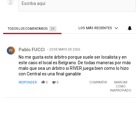
LOS MÁS RECIENTES
TODOS LOS COMENTARIOS
24
Todos los comentarios
Comentario de Pablo FUCCI.
Pablo FUCCI
20 DE MAYO DE 2026
PF
No me gusta este árbitro porque suele ser localista y en
este caso el local es Belgrano. De todas maneras por más
malo que sea un árbitro si RÏVER juega bien como lo hizo
con Central es una final ganable
RESPONDER
0
0
COMPARTIR
MARCAR
COMO
INAPROPIADO