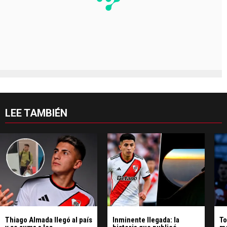
LEE TAMBIÉN
Thiago Almada llegó al país
Inminente llegada: la
To