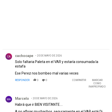
PUBLICIDAD
Comentario de cachocape.
cachocape
20 DE MAYO DE 2026
CA
Solo faltaria Paleta en el VAR y estaría consumada la
estafa
Ese Perez nos bombeo mal varias veces
RESPONDER
0
0
COMPARTIR
MARCAR
COMO
INAPROPIADO
Comentario de Marcelo.
Marcelo
20 DE MAYO DE 2026
MA
Habrá que ir BIEN VISITANTE....
A no aflojar muchachos, seguramente en el VAR esté Di