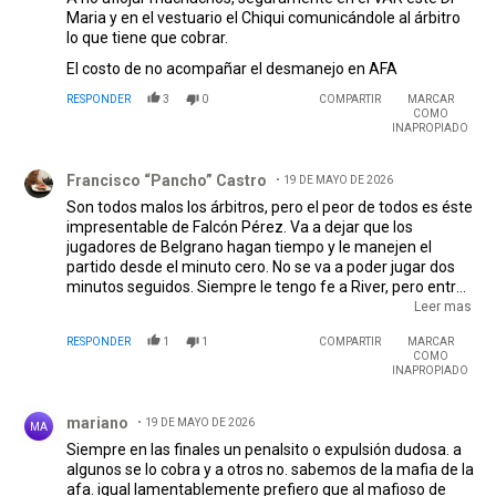
Maria y en el vestuario el Chiqui comunicándole al árbitro
lo que tiene que cobrar.
El costo de no acompañar el desmanejo en AFA
RESPONDER
3
0
COMPARTIR
MARCAR
COMO
INAPROPIADO
Comentario de Francisco “Pancho” Castro.
Francisco “Pancho” Castro
19 DE MAYO DE 2026
Son todos malos los árbitros, pero el peor de todos es éste
impresentable de Falcón Pérez. Va a dejar que los
jugadores de Belgrano hagan tiempo y le manejen el
partido desde el minuto cero. No se va a poder jugar dos
minutos seguidos. Siempre le tengo fe a River, pero entre
las bajas, la localía injusta de Belgrano (oh casualidad, toca
Leer mas
definir en el patio de su casa), y esta designación me
RESPONDER
1
1
COMPARTIR
MARCAR
parece que tenemos tristemente chances iguales en el
COMO
mejor de los casos.
EDITADO
INAPROPIADO
Comentario de mariano.
mariano
19 DE MAYO DE 2026
MA
Siempre en las finales un penalsito o expulsión dudosa. a
algunos se lo cobra y a otros no. sabemos de la mafia de la
afa. igual lamentablemente prefiero que al mafioso de