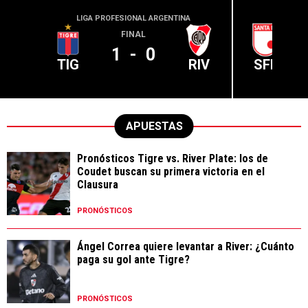
LIGA PROFESIONAL ARGENTINA
CONME
FINAL
1
-
0
TIG
RIV
SFE
APUESTAS
Pronósticos Tigre vs. River Plate: los de
Coudet buscan su primera victoria en el
Clausura
PRONÓSTICOS
Ángel Correa quiere levantar a River: ¿Cuánto
paga su gol ante Tigre?
PRONÓSTICOS