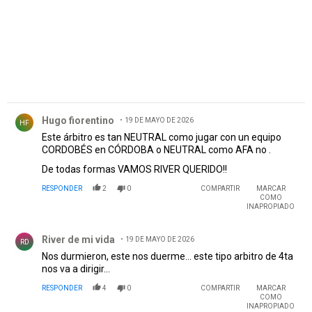
Comentario de Hugo fiorentino.
Hugo fiorentino
19 DE MAYO DE 2026
HF
Este árbitro es tan NEUTRAL como jugar con un equipo
CORDOBÉS en CÓRDOBA o NEUTRAL como AFA no .
De todas formas VAMOS RIVER QUERIDO!!
RESPONDER
2
0
COMPARTIR
MARCAR
COMO
INAPROPIADO
Comentario de River de mi vida.
River de mi vida
19 DE MAYO DE 2026
RD
Nos durmieron, este nos duerme... este tipo arbitro de 4ta
nos va a dirigir...
RESPONDER
4
0
COMPARTIR
MARCAR
COMO
INAPROPIADO