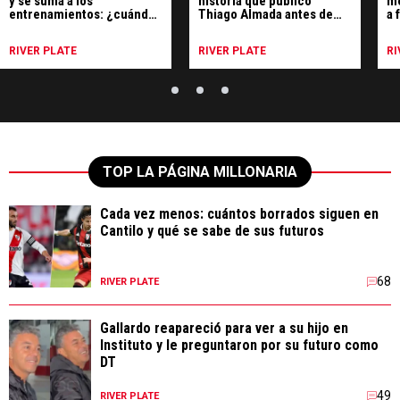
y se suma a los
historia que publicó
me
entrenamientos: ¿cuándo
Thiago Almada antes de
a 
podría debutar?
sumarse a River
Ri
RIVER PLATE
RIVER PLATE
RI
TOP LA PÁGINA MILLONARIA
Cada vez menos: cuántos borrados siguen en
Cantilo y qué se sabe de sus futuros
68
RIVER PLATE
Gallardo reapareció para ver a su hijo en
Instituto y le preguntaron por su futuro como
DT
49
RIVER PLATE