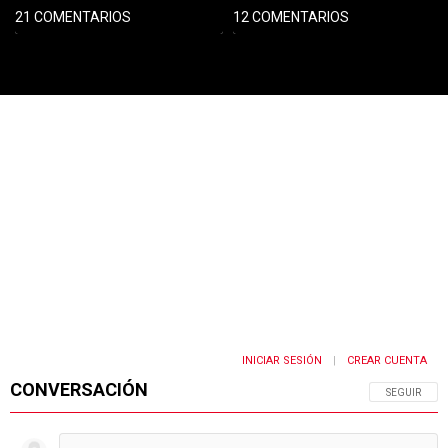
21 COMENTARIOS
12 COMENTARIOS
PUBLICIDAD
INICIAR SESIÓN
CREAR CUENTA
|
CONVERSACIÓN
SIGA ESTA 
SEGUIR