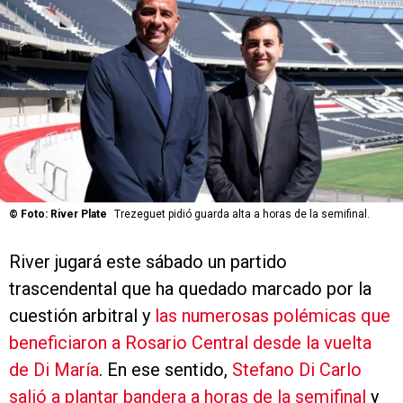
©
Foto: River Plate
Trezeguet pidió guarda alta a horas de la semifinal.
River jugará este sábado un partido
trascendental que ha quedado marcado por la
cuestión arbitral y
las numerosas polémicas que
beneficiaron a Rosario Central desde la vuelta
de Di María
. En ese sentido,
Stefano Di Carlo
salió a plantar bandera a horas de la semifinal
y