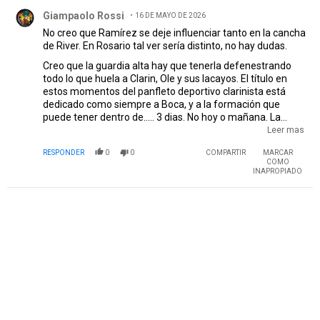
Comentario de Giampaolo Rossi.
Giampaolo Rossi
16 DE MAYO DE 2026
No creo que Ramírez se deje influenciar tanto en la cancha
de River. En Rosario tal ver sería distinto, no hay dudas.
Creo que la guardia alta hay que tenerla defenestrando
todo lo que huela a Clarin, Ole y sus lacayos. El título en
estos momentos del panfleto deportivo clarinista está
dedicado como siempre a Boca, y a la formación que
puede tener dentro de..... 3 dias. No hoy o mañana. La
semana que viene. Una de las semifinales del actual
Leer mas
(mamarracho) de torneo pasa a segundo o tercer plano.
RESPONDER
0
0
COMPARTIR
MARCAR
Tal vez no están enterados. Y pensar que esta página
COMO
recoge y copia toda la información de ahí. Eso es llenarle la
INAPROPIADO
cabeza a la gente.
PUBLICIDAD