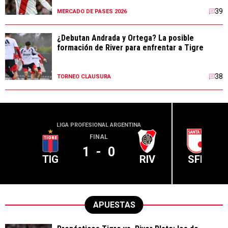
39
MERCADO DE PASES 2026
¿Debutan Andrada y Ortega? La posible
formación de River para enfrentar a Tigre
38
TORNEO CLAUSURA
LIGA PROFESIONAL ARGENTINA
CONME
FINAL
1
-
0
TIG
RIV
SFE
APUESTAS