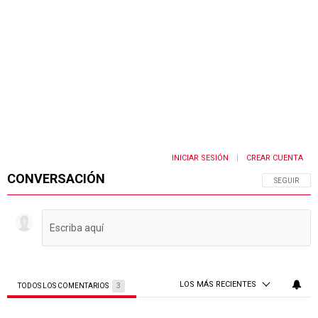
INICIAR SESIÓN
CREAR CUENTA
|
CONVERSACIÓN
SIGA ESTA 
SEGUIR
LOS MÁS RECIENTES
TODOS LOS COMENTARIOS
3
Todos los comentarios