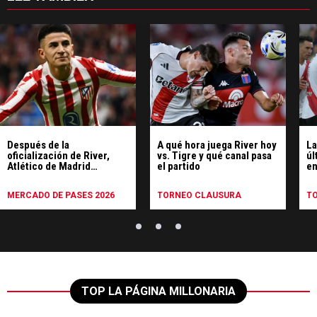
Después de la
A qué hora juega River hoy
La
oficialización de River,
vs. Tigre y qué canal pasa
úl
Atlético de Madrid
el partido
en
despidió a Thiago Almada:
un
el comunicado
MERCADO DE PASES 2026
TORNEO CLAUSURA
T
TOP LA PÁGINA MILLONARIA