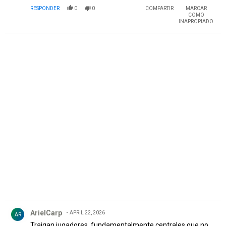
RESPONDER
0
0
COMPARTIR
MARCAR
COMO
INAPROPIADO
PUBLICIDAD
Comentario de ArielCarp.
ArielCarp
APRIL 22, 2026
AR
Traigan jugadores, fundamentalmente centrales que no