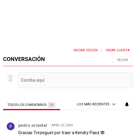
INICIAR SESIÓN
CREAR CUENTA
|
CONVERSACIÓN
SIGA ESTA 
SEGUIR
LOS MÁS RECIENTES
TODOS LOS COMENTARIOS
36
Todos los comentarios
Comentario de pedro oriental.
pedro oriental
APRIL 22, 2026
Gracias Trezeguet por traer a Kendry Paez 🙈