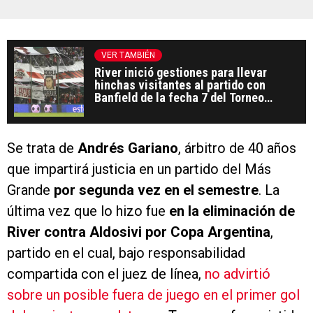
VER TAMBIÉN
River inició gestiones para llevar
hinchas visitantes al partido con
Banfield de la fecha 7 del Torneo
Clausura
Se trata de
Andrés Gariano
, árbitro de 40 años
que impartirá justicia en un partido del Más
Grande
por segunda vez en el semestre
. La
última vez que lo hizo fue
en la eliminación de
River contra Aldosivi por Copa Argentina
,
partido en el cual, bajo responsabilidad
compartida con el juez de línea,
no advirtió
sobre un posible fuera de juego en el primer gol