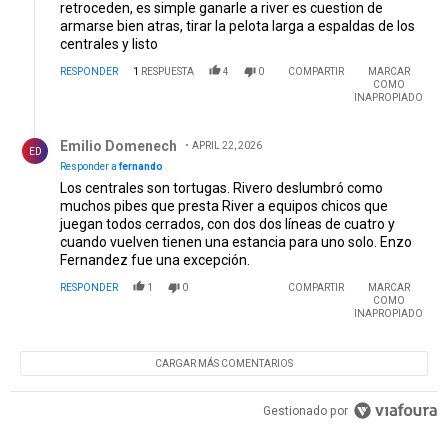
retroceden, es simple ganarle a river es cuestion de
armarse bien atras, tirar la pelota larga a espaldas de los
centrales y listo
RESPONDER
1
RESPUESTA
4
0
COMPARTIR
MARCAR
COMO
INAPROPIADO
Respuesta de Emilio Domenech.
Emilio Domenech
APRIL 22, 2026
ED
Responder a
fernando
Los centrales son tortugas. Rivero deslumbró como
muchos pibes que presta River a equipos chicos que
juegan todos cerrados, con dos dos líneas de cuatro y
cuando vuelven tienen una estancia para uno solo. Enzo
Fernandez fue una excepción.
RESPONDER
1
0
COMPARTIR
MARCAR
COMO
INAPROPIADO
CARGAR MÁS COMENTARIOS
Gestionado por