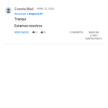
Respuesta de Cuenta Mail.
Cuenta Mail
APRIL 22, 2026
Responder a
alegloria 59
Tranqui
Estamos nosotros
RESPONDER
0
0
COMPARTIR
MARCAR
COMO
INAPROPIADO
PUBLICIDAD