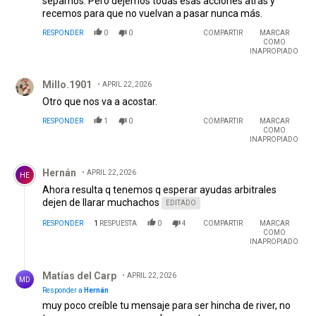
sepamos. Pero dejemos todas esas acciones atrás y
recemos para que no vuelvan a pasar nunca más.
RESPONDER
0
0
COMPARTIR
MARCAR
COMO
INAPROPIADO
Comentario de Millo.1901.
Millo.1901
APRIL 22, 2026
Otro que nos va a acostar.
RESPONDER
1
0
COMPARTIR
MARCAR
COMO
INAPROPIADO
Comentario de Hernán.
Hernán
APRIL 22, 2026
HE
Ahora resulta q tenemos q esperar ayudas arbitrales
dejen de llarar muchachos
EDITADO
RESPONDER
1
RESPUESTA
0
4
COMPARTIR
MARCAR
COMO
INAPROPIADO
Respuesta de Matías del Carp.
Matías del Carp
APRIL 22, 2026
MD
Responder a
Hernán
muy poco creíble tu mensaje para ser hincha de river, no