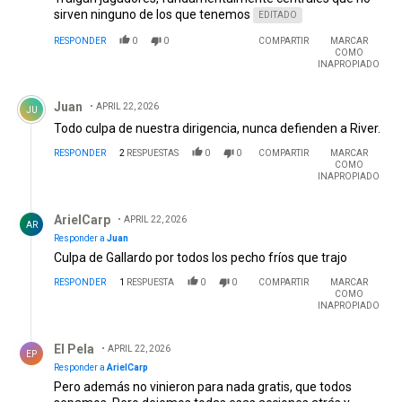
sirven ninguno de los que tenemos
EDITADO
RESPONDER
0
0
COMPARTIR
MARCAR
COMO
INAPROPIADO
Comentario de Juan.
Juan
APRIL 22, 2026
JU
Todo culpa de nuestra dirigencia, nunca defienden a River.
RESPONDER
2
RESPUESTAS
0
0
COMPARTIR
MARCAR
COMO
INAPROPIADO
Respuesta de ArielCarp.
ArielCarp
APRIL 22, 2026
AR
Responder a
Juan
Culpa de Gallardo por todos los pecho fríos que trajo
RESPONDER
1
RESPUESTA
0
0
COMPARTIR
MARCAR
COMO
INAPROPIADO
Respuesta de El Pela.
El Pela
APRIL 22, 2026
EP
Responder a
ArielCarp
Pero además no vinieron para nada gratis, que todos