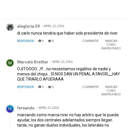
Comentario de alegloria 59.
alegloria 59
APRIL 22, 2026
di carlo nunca tendria que haber sido presidente de river
RESPONDER
4
0
COMPARTIR
MARCAR
COMO
INAPROPIADO
Comentario de Marcelo Kreitler.
Marcelo Kreitler
APRIL 22, 2026
OJITOOOO…,!!!….no necesitamos regalitos de nadie y
menos del chiqui….SI NOS DAN UN PENAL A FAVOR,,,,,HAY
QUE TIRARLO AFUERAAA
RESPONDER
0
0
COMPARTIR
MARCAR
COMO
INAPROPIADO
Comentario de fernando.
fernando
APRIL 22, 2026
FE
marcando como marca river no hay arbitro que te pueda
ayudar, los dos centrales adelantados siempre llegan
tarde, no ganan duelos individuales, los laterales no