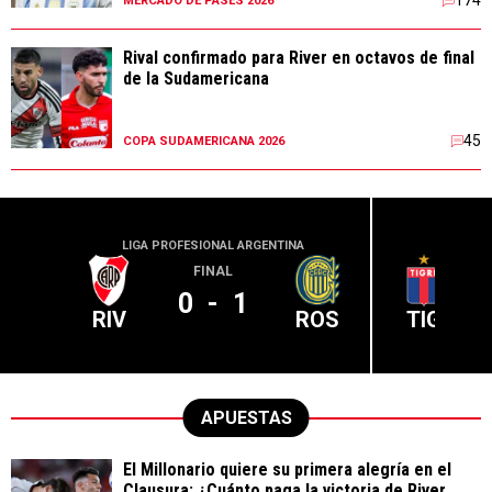
174
MERCADO DE PASES 2026
Rival confirmado para River en octavos de final
de la Sudamericana
45
COPA SUDAMERICANA 2026
LIGA PROFESIONAL ARGENTINA
LIGA PR
FINAL
0
-
1
RIV
ROS
TIG
APUESTAS
El Millonario quiere su primera alegría en el
Clausura: ¿Cuánto paga la victoria de River