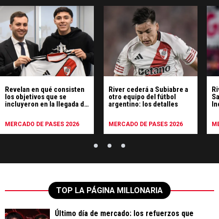
Revelan en qué consisten
River cederá a Subiabre a
Ri
los objetivos que se
otro equipo del fútbol
Sa
incluyeron en la llegada de
argentino: los detalles
In
Tobías Andrada
MERCADO DE PASES 2026
MERCADO DE PASES 2026
ME
TOP LA PÁGINA MILLONARIA
Último día de mercado: los refuerzos que