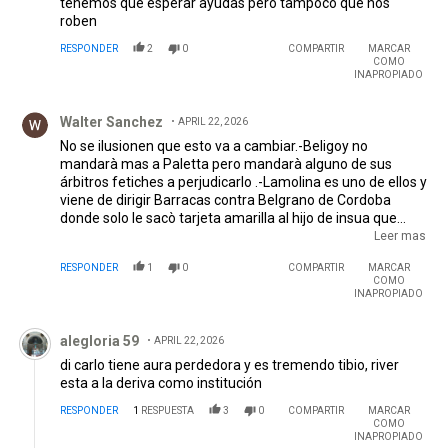
tenemos que esperar ayudas pero tampoco que nos
roben
RESPONDER
2
0
COMPARTIR
MARCAR
COMO
INAPROPIADO
Comentario de Walter Sanchez.
Walter Sanchez
APRIL 22, 2026
No se ilusionen que esto va a cambiar.-Beligoy no
mandarà mas a Paletta pero mandarà alguno de sus
árbitros fetiches a perjudicarlo .-Lamolina es uno de ellos y
viene de dirigir Barracas contra Belgrano de Cordoba
donde solo le sacò tarjeta amarilla al hijo de insua que
pegò un patadon cuando la pelota ya no estaba en juego a
Leer mas
un jugador de Belgrano.-Lo peor es que ya no van a poder
RESPONDER
1
0
COMPARTIR
MARCAR
pedir que saquen a Lamolinia y sino sera Espinoza u otro
COMO
de la Asociaciòn Ilicita
INAPROPIADO
Comentario de alegloria 59.
alegloria 59
APRIL 22, 2026
di carlo tiene aura perdedora y es tremendo tibio, river
esta a la deriva como institución
RESPONDER
1
RESPUESTA
3
0
COMPARTIR
MARCAR
COMO
INAPROPIADO