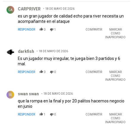
Comentario de CARPRIVER.
CARPRIVER
18 DE MAYO DE 2026
CA
es un gran jugador de calidad echo para river necesita un
acompañamte en el ataque
RESPONDER
0
1
COMPARTIR
MARCAR
COMO
INAPROPIADO
Comentario de darkfish.
darkfish
18 DE MAYO DE 2026
Es un jugador muy irregular, te juega bien 3 partidos y 6
mal.
RESPONDER
0
0
COMPARTIR
MARCAR
COMO
INAPROPIADO
Comentario de swan swan.
swan swan
18 DE MAYO DE 2026
SS
que la rompa en la final y por 20 palitos hacemos negocio
en junio
RESPONDER
1
0
COMPARTIR
MARCAR
COMO
INAPROPIADO