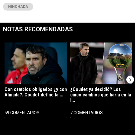
HINCHADA
NOTAS RECOMENDADAS
Este listado muestra los artículos con más comentarios en los últimos 7
Un artículo de tendencia con el título "Con cambios obligados ¿y con
Un artículo de tendencia con el tí
Con cambios obligados ¿y con
¿Coudet ya decidió? Los
Almada?: Coudet define la ...
cinco cambios que haría en la
l...
59 COMENTARIOS
7 COMENTARIOS
PUBLICIDAD