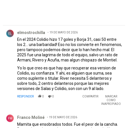
Comentario de elmostrochilla.
elmostrochilla
19 DE MAYO DE 2026
EL
En el 2024 Colidio hizo 17 goles y Borja 31, casi 50 entre
los 2... una barbaridad! Eso no los convierte en fenomenos,
pero tampoco podemos decir que lo han hecho mal. El
2025 fue una lagrima de todo el equipo, salvo un rato de
Armani, Rivero y Acuña, mas algun chispazo de Montiel.
Yo lo que creo es que hay que recuperar esa version de
Colidio, su confianza. Y ahi, es alguien que suma, sea
como suplente o titular. River necesita 5 delanteros y
sobre todo, 2 centro delanteros porque las mejores
versiones de Salas y Colidio, son con un 9 al lado.
RESPONDER
0
0
COMPARTIR
MARCAR
COMO
INAPROPIADO
Comentario de Franco Moliné.
Franco Moliné
19 DE MAYO DE 2026
FM
Mamita que ensobrados todos. Fue el peor de la cancha.