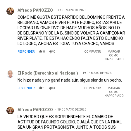
Comentario de Alfredo PANOZZO.
Alfredo PANOZZO
19 DE MAYO DE 2026
COMO ME GUSTA ESTE PARTIDO DEL DOMINGO FRENTE A
BELGRANO, VAMOS RIVER PLATE EQUIPO, ESTAS AHI DE
LOGRAR UN OBJETIVO DE HACE MUCHOS AÑOS, NO LO
DE BELGRANO Y DE LA B, SINO DE VOLVER A CAMPEONAR
RIVER PLATE, TE ESTA HACIENDO FALTA ESTO, EL MICHO
LO LOGRO, AHORA ES TODA TUYA CHACHO, VAMOS
RESPONDER
0
0
COMPARTIR
MARCAR
COMO
INAPROPIADO
Comentario de El Rodo (Derechito al Nacional).
El Rodo (Derechito al Nacional)
19 DE MAYO DE 2026
No hizo nada y no ganó nada aún, sigue siendo un pecho.
RESPONDER
1
3
COMPARTIR
MARCAR
COMO
INAPROPIADO
Comentario de Alfredo PANOZZO.
Alfredo PANOZZO
19 DE MAYO DE 2026
LA VERDAD QUE ES SORPRENDENTE EL CAMBIO DE
ACTITUD DE FACUNDO COLIDIO, OJALÁ QUE EN LA FINAL
SEA UN GRAN PROTAGONISTA JUNTO A TODOS SUS