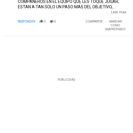
COMPAÑEROS EN EL EQUIPO QUE LES TOQUE JUGAR,
ESTAN A TAN SOLO UN PASO MAS DEL OBJETIVO,
VAMOS RIVER PLATE, VAMOS EQUIPO, A JUGAR COMO
Leer mas
LO HICIERON EN ESTOS ULTIMOS PARTIDOS, CON MUCHA
RESPONDER
0
0
COMPARTIR
MARCAR
GARRA Y FUTBOL, VAMOS MUCHACHOS
COMO
INAPROPIADO
PUBLICIDAD