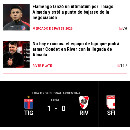
Flamengo lanzó un ultimátum por Thiago
Almada y está a punto de bajarse de la
negociación
79
MERCADO DE PASES 2026
No hay excusas: el equipo de lujo que podrá
armar Coudet en River con la llegada de
Almada
117
RIVER PLATE
LIGA PROFESIONAL ARGENTINA
CONME
FINAL
1
-
0
TIG
RIV
SFE