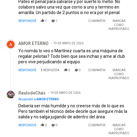
Pateo el penal para salvarse y por suerte lo metio. No
colaboro salvo una vez que corrio a uno y termino en
amarilla. Un partido de 2 puntos si no era por el penal.
RESPONDER
1
1
COMPARTIR
MARCAR
COMO
INAPROPIADO
Comentario de AMOR ETERNO.
AMOR ETERNO
19 DE MAYO DE 2026
Yo nomás lo veo o Martínez cuarta es una máquina de
regalar pelotas? Todo bien que sea inchas y ame al club
pero vive perjudicando al equipo
RESPONDER
1
RESPUESTA
0
2
COMPARTIR
MARCAR
COMO
INAPROPIADO
Respuesta de RaulodeChás.
RaulodeChás
19 DE MAYO DE 2026
Responder a
AMOR ETERNO
Debería ser más humilde y no creerse más de lo que es.
Pero también el técnico debe decirle que asegure más la
salida y no salga jugando de adentro del área
RESPONDER
0
0
COMPARTIR
MARCAR
COMO
INAPROPIADO