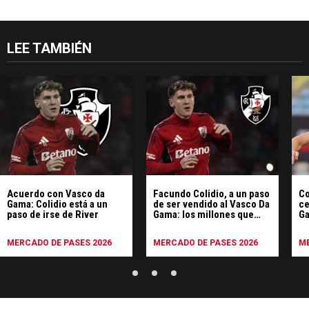
LEE TAMBIÉN
Acuerdo con Vasco da
Facundo Colidio, a un paso
Co
Gama: Colidio está a un
de ser vendido al Vasco Da
ce
paso de irse de River
Gama: los millones que
Ga
recibiría River
re
MERCADO DE PASES 2026
MERCADO DE PASES 2026
ME