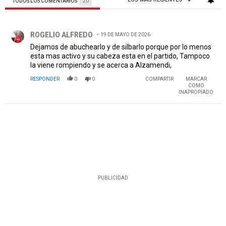
TODOS LOS COMENTARIOS
20
Todos los comentarios
Comentario de ROGELIO ALFREDO.
ROGELIO ALFREDO
19 DE MAYO DE 2026
Dejamos de abuchearlo y de silbarlo porque por lo menos
esta mas activo y su cabeza esta en el partido, Tampoco
la viene rompiendo y se acerca a Alzamendi,
RESPONDER
0
0
COMPARTIR
MARCAR
COMO
INAPROPIADO
PUBLICIDAD