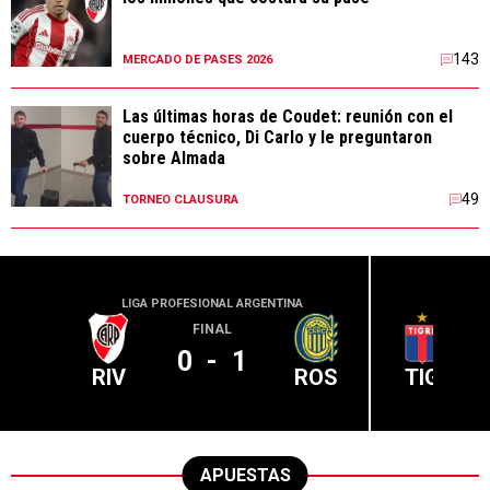
143
MERCADO DE PASES 2026
Las últimas horas de Coudet: reunión con el
cuerpo técnico, Di Carlo y le preguntaron
sobre Almada
49
TORNEO CLAUSURA
LIGA PROFESIONAL ARGENTINA
LIGA PR
FINAL
0
-
1
RIV
ROS
TIG
APUESTAS