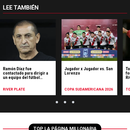
LEE TAMBIÉN
Ramón Díaz fue
Jugador x Jugador vs. San
To
contactado para dirigir a
Lorenzo
fo
un equipo del fútbol
Ri
argentino: su respuesta
RIVER PLATE
COPA SUDAMERICANA 2026
T
TOP LA PÁGINA MILLONARIA