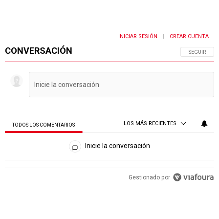
INICIAR SESIÓN
CREAR CUENTA
|
CONVERSACIÓN
SIGA ESTA 
SEGUIR
LOS MÁS RECIENTES
TODOS LOS COMENTARIOS
Todos los comentarios
Inicie la conversación
PUBLICIDAD