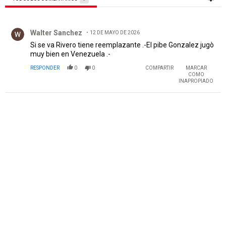
Todos los comentarios
Comentario de Walter Sanchez.
Walter Sanchez
12 DE MAYO DE 2026
Si se va Rivero tiene reemplazante .-El pibe Gonzalez jugò
muy bien en Venezuela .-
RESPONDER
0
0
COMPARTIR
MARCAR
COMO
INAPROPIADO
PUBLICIDAD