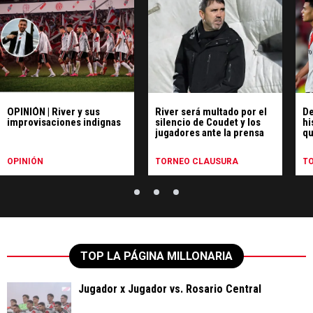
OPINIÓN | River y sus
River será multado por el
De
improvisaciones indignas
silencio de Coudet y los
hi
jugadores ante la prensa
qu
pe
Ce
OPINIÓN
TORNEO CLAUSURA
T
TOP LA PÁGINA MILLONARIA
Jugador x Jugador vs. Rosario Central