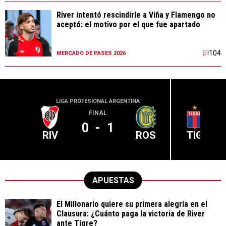
River intentó rescindirle a Viña y Flamengo no
aceptó: el motivo por el que fue apartado
104
MERCADO DE PASES 2026
LIGA PROFESIONAL ARGENTINA
LIGA PR
FINAL
0
-
1
RIV
ROS
TIG
APUESTAS
El Millonario quiere su primera alegría en el
Clausura: ¿Cuánto paga la victoria de River
ante Tigre?