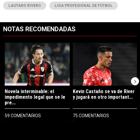
LAUTARO RIVERO
LIGA PROFESIONAL DE FÚTBOL
NOTAS RECOMENDADAS
Este listado muestra los artículos con más comentarios en los últimos 7
Un artículo de tendencia con el título "Novela interminable: el imped
Un artículo de tendencia con el tí
Novela interminable: el
Kevin Castaño se va de River
impedimento legal que se le
y jugará en otro important...
pre...
59 COMENTARIOS
75 COMENTARIOS
PUBLICIDAD