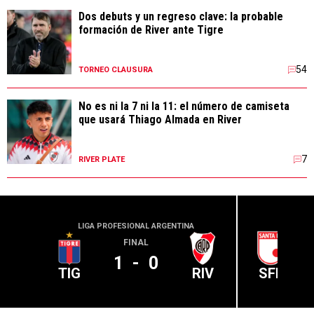
Dos debuts y un regreso clave: la probable
formación de River ante Tigre
54
TORNEO CLAUSURA
No es ni la 7 ni la 11: el número de camiseta
que usará Thiago Almada en River
7
RIVER PLATE
LIGA PROFESIONAL ARGENTINA
CONME
FINAL
1
-
0
TIG
RIV
SFE