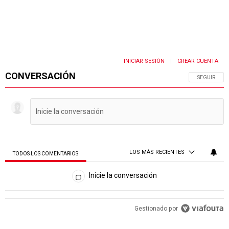
INICIAR SESIÓN
CREAR CUENTA
|
CONVERSACIÓN
SIGA ESTA 
SEGUIR
LOS MÁS RECIENTES
TODOS LOS COMENTARIOS
Todos los comentarios
Inicie la conversación
PUBLICIDAD