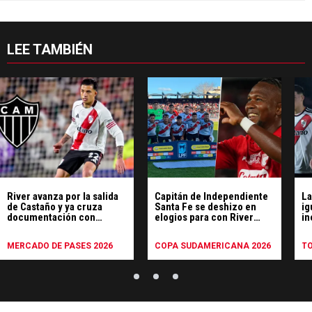
LEE TAMBIÉN
River avanza por la salida
Capitán de Independiente
La
de Castaño y ya cruza
Santa Fe se deshizo en
ig
documentación con
elogios para con River
in
Mineiro
pese al mal momento
Ti
MERCADO DE PASES 2026
COPA SUDAMERICANA 2026
T