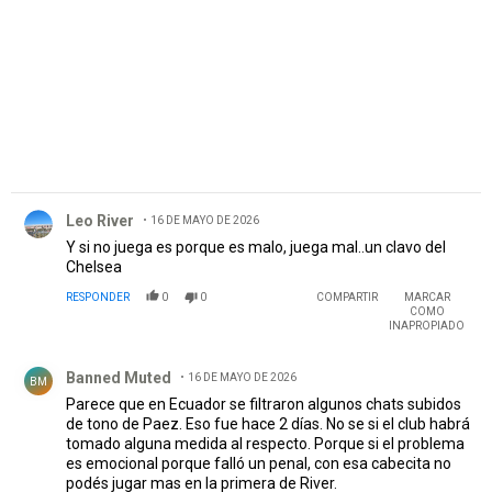
Comentario de Leo River.
Leo River
16 DE MAYO DE 2026
Y si no juega es porque es malo, juega mal..un clavo del
Chelsea
RESPONDER
0
0
COMPARTIR
MARCAR
COMO
INAPROPIADO
Comentario de Banned Muted.
Banned Muted
16 DE MAYO DE 2026
BM
Parece que en Ecuador se filtraron algunos chats subidos
de tono de Paez. Eso fue hace 2 días. No se si el club habrá
tomado alguna medida al respecto. Porque si el problema
es emocional porque falló un penal, con esa cabecita no
podés jugar mas en la primera de River.