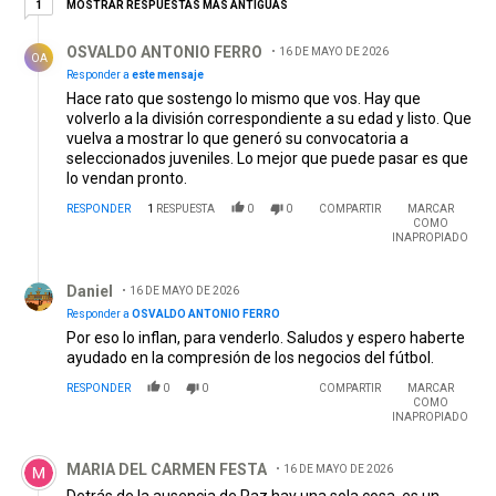
1 respuesta más antiguas
MOSTRAR RESPUESTAS MÁS ANTIGUAS
1
Respuesta de OSVALDO ANTONIO FERRO.
OSVALDO ANTONIO FERRO
16 DE MAYO DE 2026
OA
Responder a
este mensaje
Hace rato que sostengo lo mismo que vos. Hay que
volverlo a la división correspondiente a su edad y listo. Que
vuelva a mostrar lo que generó su convocatoria a
seleccionados juveniles. Lo mejor que puede pasar es que
lo vendan pronto.
RESPONDER
1
RESPUESTA
0
0
COMPARTIR
MARCAR
COMO
INAPROPIADO
Respuesta de Daniel.
Daniel
16 DE MAYO DE 2026
Responder a
OSVALDO ANTONIO FERRO
Por eso lo inflan, para venderlo. Saludos y espero haberte
ayudado en la compresión de los negocios del fútbol.
RESPONDER
0
0
COMPARTIR
MARCAR
COMO
INAPROPIADO
Comentario de MARIA DEL CARMEN FESTA.
MARIA DEL CARMEN FESTA
16 DE MAYO DE 2026