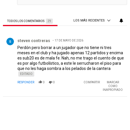
LOS MÁS RECIENTES
TODOS LOS COMENTARIOS
29
Todos los comentarios
Comentario de steven contreras.
steven contreras
17 DE MAYO DE 2026
Perdón pero borrar a un jugador que no tiene ni tres
meses en el club y ha jugado apenas 12 partidos y encima
es sub20 es de mala fe. Nah, no me trago el cuento de que
es por algo futbolístico, a este le serrucharon el piso para
que no les haga sombra a los pelados de la cantera
EDITADO
RESPONDER
0
0
COMPARTIR
MARCAR
COMO
INAPROPIADO