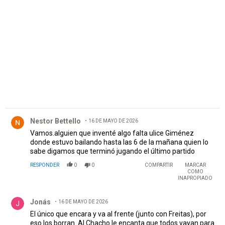
PUBLICIDAD
Comentario de Nestor Bettello.
Nestor Bettello
16 DE MAYO DE 2026
Vamos.alguien que inventé algo falta ulice Giménez
donde estuvo bailando hasta las 6 de la mañana quien lo
sabe digamos que terminó jugando el último partido
RESPONDER
0
0
COMPARTIR
MARCAR
COMO
INAPROPIADO
Comentario de Jonás.
Jonás
16 DE MAYO DE 2026
El único que encara y va al frente (junto con Freitas), por
eso los borran. Al Chacho le encanta que todos vayan para