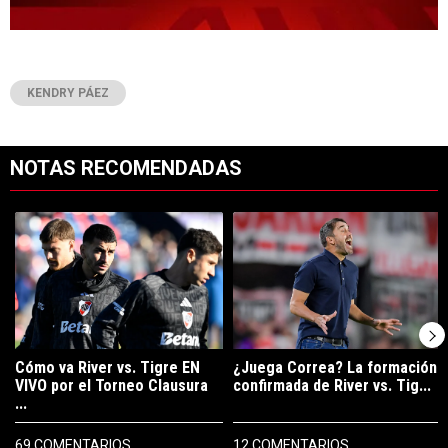
KENDRY PÁEZ
NOTAS RECOMENDADAS
Este listado muestra los artículos con más comentarios en los últimos 7
Un artículo de tendencia con el título "Cómo va River vs. Tigre EN V
Un artículo de tendencia con el tí
Cómo va River vs. Tigre EN
¿Juega Correa? La formación
VIVO por el Torneo Clausura
confirmada de River vs. Tig...
...
69 COMENTARIOS
12 COMENTARIOS