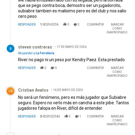
Me habia entusiasmado con su llegada, pero la borrada
que se pego contra boca, demostro ser un jugadorcito,
subiabre tambien es malisimo pero es del club y nos salio
cero peso
RESPONDER
1
RESPUESTA
0
2
COMPARTIR
MARCAR
COMO
INAPROPIADO
Respuesta de steven contreras.
steven contreras
17 DE MAYO DE 2026
Responder a
La Ferretería
River no pago ni un peso por Kendry Paez. Esta prestado
RESPONDER
0
0
COMPARTIR
MARCAR
COMO
INAPROPIADO
Comentario de Cristian Avalos.
Cristian Avalos
16 DE MAYO DE 2026
CA
No será un fenómeno, pero es más jugador que Subiabre
seguro. Espero no verlo más en cancha a este pibe. Tantos
jugadores falopa en River, difícil de entender.
RESPONDER
3
RESPUESTAS
5
1
COMPARTIR
MARCAR
COMO
INAPROPIADO