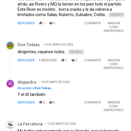
atrás, así Rivero y MQ la tienen en los pies todo el partido.
Este River es insólito... borra cracks y le da vidriera a
limitados como Salas, Ruberto, Subiabre, Colitis...
EDITADO
RESPONDER
1
0
COMPARTIR
MARCAR
COMO
INAPROPIADO
Comentario de Don Tobias.
Don Tobias
16 DE MAYO DE 2026
dirigentes, vayanse todos...
EDITADO
RESPONDER
1
RESPUESTA
1
2
COMPARTIR
MARCAR
COMO
INAPROPIADO
Respuesta de Alejandro .
Alejandro
16 DE MAYO DE 2026
AL
Responder a
Don Tobias
Y el dt también
RESPONDER
0
5
COMPARTIR
MARCAR
COMO
INAPROPIADO
Comentario de La Ferretería.
La Ferretería
16 DE MAYO DE 2026