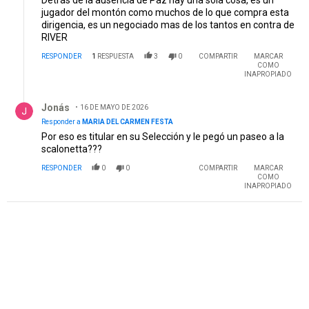
Detrás de la ausencia de Paz hay una sola cosa, es un
jugador del montón como muchos de lo que compra esta
dirigencia, es un negociado mas de los tantos en contra de
RIVER
RESPONDER
1
RESPUESTA
3
0
COMPARTIR
MARCAR
COMO
INAPROPIADO
Respuesta de Jonás.
Jonás
16 DE MAYO DE 2026
Responder a
MARIA DEL CARMEN FESTA
Por eso es titular en su Selección y le pegó un paseo a la
scalonetta???
RESPONDER
0
0
COMPARTIR
MARCAR
COMO
INAPROPIADO
PUBLICIDAD