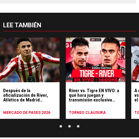
LEE TAMBIÉN
Después de la
River vs. Tigre EN VIVO: a
A 
oficialización de River,
qué hora juegan y
vs
Atlético de Madrid
transmisión exclusiva
el
despidió a Thiago Almada:
minuto a minuto
el comunicado
MERCADO DE PASES 2026
TORNEO CLAUSURA
T