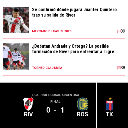
Se confirmó dónde jugará Juanfer Quintero
tras su salida de River
39
MERCADO DE PASES 2026
¿Debutan Andrada y Ortega? La posible
formación de River para enfrentar a Tigre
38
TORNEO CLAUSURA
LIGA PROFESIONAL ARGENTINA
LIGA PR
FINAL
0
-
1
RIV
ROS
TIG