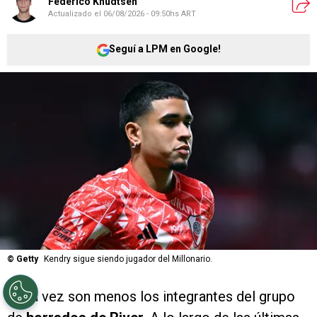
Federico Knudtsen
Actualizado el
06/08/2026 - 09:50hs ART
Seguí a LPM en Google!
©
Getty
Kendry sigue siendo jugador del Millonario.
Cada vez son menos los integrantes del grupo