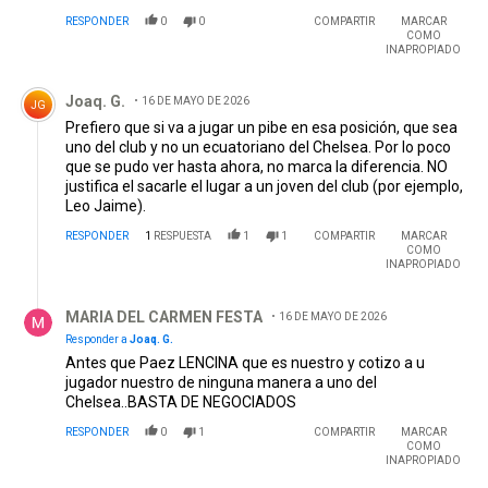
RESPONDER
0
0
COMPARTIR
MARCAR
COMO
INAPROPIADO
Comentario de Joaq. G..
Joaq. G.
16 DE MAYO DE 2026
JG
Prefiero que si va a jugar un pibe en esa posición, que sea
uno del club y no un ecuatoriano del Chelsea. Por lo poco
que se pudo ver hasta ahora, no marca la diferencia. NO
justifica el sacarle el lugar a un joven del club (por ejemplo,
Leo Jaime).
RESPONDER
1
RESPUESTA
1
1
COMPARTIR
MARCAR
COMO
INAPROPIADO
Respuesta de MARIA DEL CARMEN FESTA.
MARIA DEL CARMEN FESTA
16 DE MAYO DE 2026
Responder a
Joaq. G.
Antes que Paez LENCINA que es nuestro y cotizo a u
jugador nuestro de ninguna manera a uno del
Chelsea..BASTA DE NEGOCIADOS
RESPONDER
0
1
COMPARTIR
MARCAR
COMO
INAPROPIADO