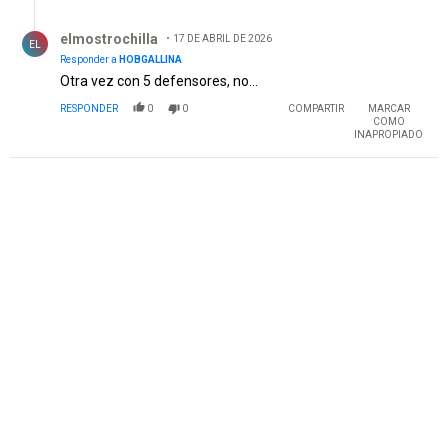
Respuesta de elmostrochilla.
elmostrochilla
17 DE ABRIL DE 2026
EL
Responder a
HOBGALLINA
Otra vez con 5 defensores, no...
RESPONDER
0
0
COMPARTIR
MARCAR
COMO
INAPROPIADO
PUBLICIDAD