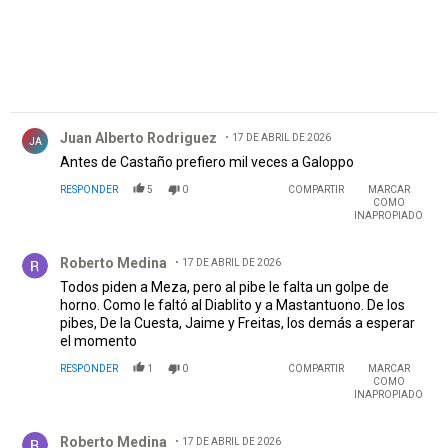
Comentario de Juan Alberto Rodriguez .
Juan Alberto Rodriguez
17 DE ABRIL DE 2026
JA
Antes de Castaño prefiero mil veces a Galoppo
RESPONDER
5
0
COMPARTIR
MARCAR
COMO
INAPROPIADO
Comentario de Roberto Medina.
Roberto Medina
17 DE ABRIL DE 2026
Todos piden a Meza, pero al pibe le falta un golpe de
horno. Como le faltó al Diablito y a Mastantuono. De los
pibes, De la Cuesta, Jaime y Freitas, los demás a esperar
el momento
RESPONDER
1
0
COMPARTIR
MARCAR
COMO
INAPROPIADO
Comentario de Roberto Medina.
Roberto Medina
17 DE ABRIL DE 2026