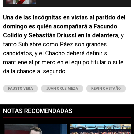
Una de las incógnitas en vistas al partido del
domingo es quién acompañará a Facundo
Colidio y Sebastián Driussi en la delantera
, y
tanto Subiabre como Páez son grandes
candidatos, y el Chacho deberá definir si
mantiene al primero en el equipo titular o si le
da la chance al segundo.
FAUSTO VERA
JUAN CRUZ MEZA
KEVIN CASTAÑO
NOTAS RECOMENDADAS
Este listado muestra los artículos con más comentarios en los últimos 7
Un artículo de tendencia con el título "Coudet tras la derrota ante Ti
Un artículo de tendencia con el tít