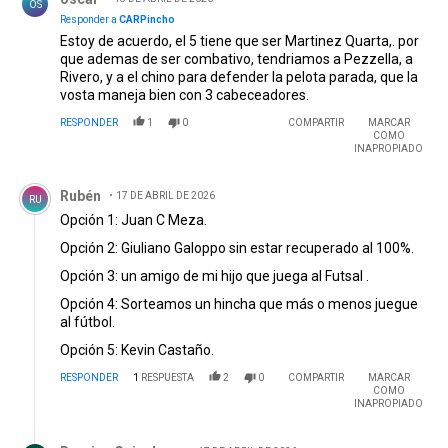
cualquiera de los pibes. Qué se yo, estamos en serios
OS
problemas y ya me veo que aparece Castaño en el 11...
Responder a
CARPincho
Estoy de acuerdo, el 5 tiene que ser Martinez Quarta,. por
que ademas de ser combativo, tendriamos a Pezzella, a
Rivero, y a el chino para defender la pelota parada, que la
vosta maneja bien con 3 cabeceadores.
RESPONDER
1
0
COMPARTIR
MARCAR
COMO
INAPROPIADO
Comentario de Rubén.
Rubén
17 DE ABRIL DE 2026
RU
Opción 1: Juan C Meza.
Opción 2: Giuliano Galoppo sin estar recuperado al 100%.
Opción 3: un amigo de mi hijo que juega al Futsal .
Opción 4: Sorteamos un hincha que más o menos juegue
al fútbol.
Opción 5: Kevin Castaño.
RESPONDER
1
RESPUESTA
2
0
COMPARTIR
MARCAR
COMO
INAPROPIADO
Respuesta de Damian Guinzburg.