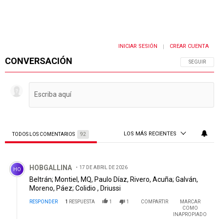
INICIAR SESIÓN
CREAR CUENTA
|
CONVERSACIÓN
SIGA ESTA 
SEGUIR
LOS MÁS RECIENTES
TODOS LOS COMENTARIOS
92
Todos los comentarios
Comentario de HOBGALLINA.
HOBGALLINA
17 DE ABRIL DE 2026
HO
Beltrán; Montiel, MQ, Paulo Díaz, Rivero, Acuña; Galván,
Moreno, Páez; Colidio , Driussi
RESPONDER
1
RESPUESTA
1
1
COMPARTIR
MARCAR
COMO
INAPROPIADO