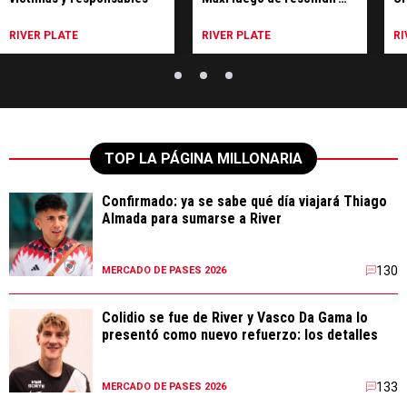
con River
du
co
RIVER PLATE
RIVER PLATE
RI
TOP LA PÁGINA MILLONARIA
Confirmado: ya se sabe qué día viajará Thiago
Almada para sumarse a River
130
MERCADO DE PASES 2026
Colidio se fue de River y Vasco Da Gama lo
presentó como nuevo refuerzo: los detalles
133
MERCADO DE PASES 2026