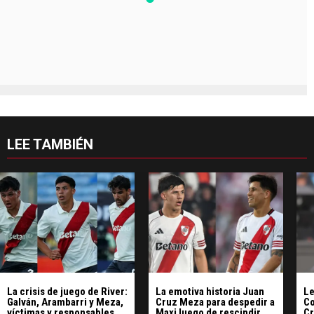
LEE TAMBIÉN
La crisis de juego de River:
La emotiva historia Juan
Le
Galván, Arambarri y Meza,
Cruz Meza para despedir a
Co
víctimas y responsables
Maxi luego de rescindir
Cr