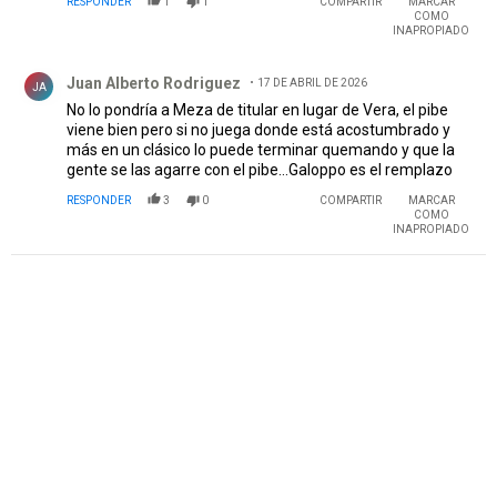
RESPONDER
1
1
COMPARTIR
MARCAR
COMO
INAPROPIADO
Comentario de Juan Alberto Rodriguez .
Juan Alberto Rodriguez
17 DE ABRIL DE 2026
JA
No lo pondría a Meza de titular en lugar de Vera, el pibe
viene bien pero si no juega donde está acostumbrado y
más en un clásico lo puede terminar quemando y que la
gente se las agarre con el pibe…Galoppo es el remplazo
RESPONDER
3
0
COMPARTIR
MARCAR
COMO
INAPROPIADO
PUBLICIDAD