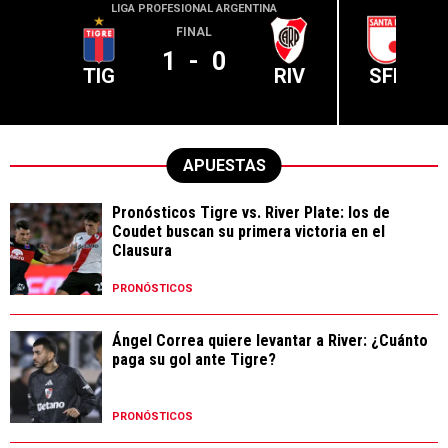
LIGA PROFESIONAL ARGENTINA
CONME
FINAL
1
-
0
TIG
RIV
SFE
APUESTAS
Pronósticos Tigre vs. River Plate: los de
Coudet buscan su primera victoria en el
Clausura
PRONÓSTICOS
Ángel Correa quiere levantar a River: ¿Cuánto
paga su gol ante Tigre?
PRONÓSTICOS