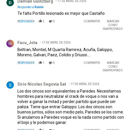
Damian Guinzburg
17 DE ABRIL DE 2026
Responder a
Rubén
Te falto Portillo lesionado es mejor que Castaño
RESPONDER
2
0
COMPARTIR
MARCAR
COMO
INAPROPIADO
Comentario de Facu_Jota.
Facu_Jota
17 DE ABRIL DE 2026
FA
Beltran, Montiel, M Quarta Ramirez, Acuña, Galoppo,
Moreno, Galvan, Paez, Colidio y Driussi....
RESPONDER
1
0
COMPARTIR
MARCAR
COMO
INAPROPIADO
Comentario de Sirio Nicolas Segovia Sat.
Sirio Nicolas Segovia Sat
17 DE ABRIL DE 2026
Los dos cincos son equivalentes a Paredes. Necesitamos
hombres para neutralizar el crack de voque o nos van a
volver a ganar la mitad y perder partido que puede ser
paliza. Tiene que entrar Galoppo. Los dos cincos son
buenos juntos, sólos son medio pelo, Paredes se los come.
Si anulamos a Paredes voque es la nada como partido con
el bojo y le podemos ganar.