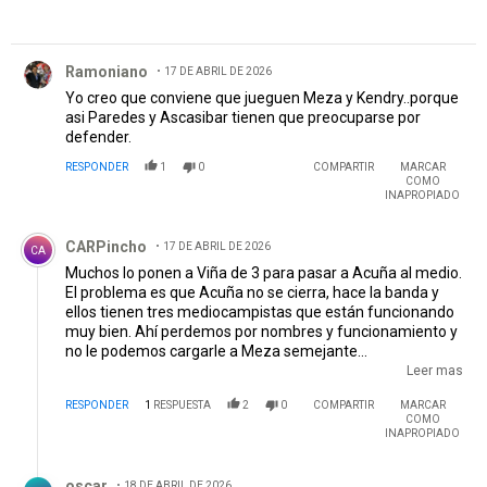
Comentario de Ramoniano.
Ramoniano
17 DE ABRIL DE 2026
Yo creo que conviene que jueguen Meza y Kendry..porque
asi Paredes y Ascasibar tienen que preocuparse por
defender.
RESPONDER
1
0
COMPARTIR
MARCAR
COMO
INAPROPIADO
Comentario de CARPincho.
CARPincho
17 DE ABRIL DE 2026
CA
Muchos lo ponen a Viña de 3 para pasar a Acuña al medio.
El problema es que Acuña no se cierra, hace la banda y
ellos tienen tres mediocampistas que están funcionando
muy bien. Ahí perdemos por nombres y funcionamiento y
no le podemos cargarle a Meza semejante
responsabilidad en un superclásico. Seguimos pagando el
Leer mas
disparate que hicieron Gallardo y compañía en el armado
RESPONDER
1
RESPUESTA
2
0
COMPARTIR
MARCAR
del plantel y el error del Chacho en arriesgar a Vera.
COMO
Quizás sea un disparate pero no sé si lo pongo a Pezzella
INAPROPIADO
de 2 y a Martínez Quarta de 5 con Moreno. El Chino en
Respuesta de oscar.
Fiorentina jugó partidos de 5 y sería más combativo que
oscar
18 DE ABRIL DE 2026