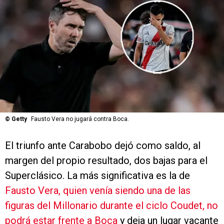
©
Getty
Fausto Vera no jugará contra Boca.
El triunfo ante Carabobo dejó como saldo, al
margen del propio resultado, dos bajas para el
Superclásico. La más significativa es la de
Fausto Vera, quien venía siendo una de las
figuras del Millonario durante el ciclo Coudet, no
podrá estar frente a Boca
y deja un lugar vacante