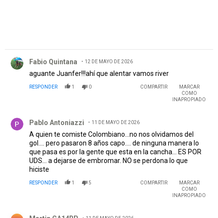
Comentario de Fabio Quintana.
Fabio Quintana
12 DE MAYO DE 2026
aguante Juanfer!!!ahí que alentar vamos river
RESPONDER
1
0
COMPARTIR
MARCAR
COMO
INAPROPIADO
Comentario de Pablo Antoniazzi.
Pablo Antoniazzi
11 DE MAYO DE 2026
A quien te comiste Colombiano...no nos olvidamos del
gol.... pero pasaron 8 años capo.... de ninguna manera lo
que pasa es por la gente que esta en la cancha... ES POR
UDS... a dejarse de embromar. NO se perdona lo que
hiciste
RESPONDER
1
5
COMPARTIR
MARCAR
COMO
INAPROPIADO
Comentario de Martin CA14RP.