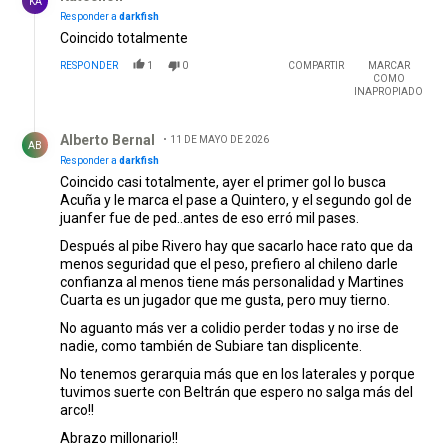
KA
Responder a
darkfish
Coincido totalmente
RESPONDER
1
0
COMPARTIR
MARCAR
COMO
INAPROPIADO
Respuesta de Alberto Bernal.
Alberto Bernal
11 DE MAYO DE 2026
AB
Responder a
darkfish
Coincido casi totalmente, ayer el primer gol lo busca
Acuña y le marca el pase a Quintero, y el segundo gol de
juanfer fue de ped..antes de eso erró mil pases.
Después al pibe Rivero hay que sacarlo hace rato que da
menos seguridad que el peso, prefiero al chileno darle
confianza al menos tiene más personalidad y Martines
Cuarta es un jugador que me gusta, pero muy tierno.
No aguanto más ver a colidio perder todas y no irse de
nadie, como también de Subiare tan displicente.
No tenemos gerarquia más que en los laterales y porque
tuvimos suerte con Beltrán que espero no salga más del
arco!!
Abrazo millonario!!