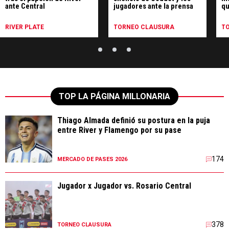
ante Central
jugadores ante la prensa
qu
pe
Ce
RIVER PLATE
TORNEO CLAUSURA
T
TOP LA PÁGINA MILLONARIA
Thiago Almada definió su postura en la puja
entre River y Flamengo por su pase
174
MERCADO DE PASES 2026
Jugador x Jugador vs. Rosario Central
378
TORNEO CLAUSURA