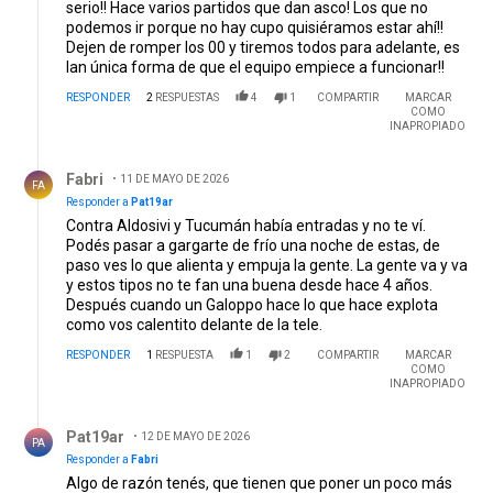
serio!! Hace varios partidos que dan asco! Los que no
podemos ir porque no hay cupo quisiéramos estar ahí!!
Dejen de romper los 00 y tiremos todos para adelante, es
lan única forma de que el equipo empiece a funcionar!!
RESPONDER
2
RESPUESTAS
4
1
COMPARTIR
MARCAR
COMO
INAPROPIADO
Respuesta de Fabri.
Fabri
11 DE MAYO DE 2026
FA
Responder a
Pat19ar
Contra Aldosivi y Tucumán había entradas y no te ví.
Podés pasar a gargarte de frío una noche de estas, de
paso ves lo que alienta y empuja la gente. La gente va y va
y estos tipos no te fan una buena desde hace 4 años.
Después cuando un Galoppo hace lo que hace explota
como vos calentito delante de la tele.
RESPONDER
1
RESPUESTA
1
2
COMPARTIR
MARCAR
COMO
INAPROPIADO
Respuesta de Pat19ar.
Pat19ar
12 DE MAYO DE 2026
PA
Responder a
Fabri
Algo de razón tenés, que tienen que poner un poco más