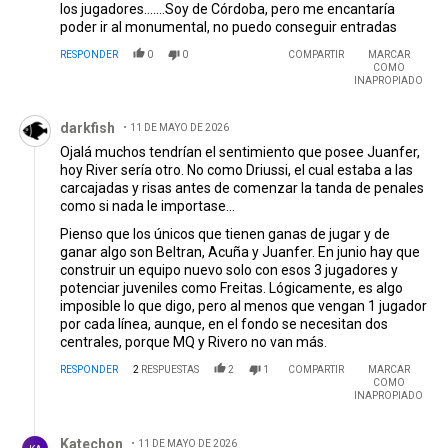
los jugadores.......Soy de Córdoba, pero me encantaría
poder ir al monumental, no puedo conseguir entradas
RESPONDER
0
0
COMPARTIR
MARCAR
COMO
INAPROPIADO
Comentario de darkfish.
darkfish
11 DE MAYO DE 2026
Ojalá muchos tendrían el sentimiento que posee Juanfer,
hoy River sería otro. No como Driussi, el cual estaba a las
carcajadas y risas antes de comenzar la tanda de penales
como si nada le importase...
Pienso que los únicos que tienen ganas de jugar y de
ganar algo son Beltran, Acuña y Juanfer. En junio hay que
construir un equipo nuevo solo con esos 3 jugadores y
potenciar juveniles como Freitas. Lógicamente, es algo
imposible lo que digo, pero al menos que vengan 1 jugador
por cada línea, aunque, en el fondo se necesitan dos
centrales, porque MQ y Rivero no van más.
RESPONDER
2
RESPUESTAS
2
1
COMPARTIR
MARCAR
COMO
INAPROPIADO
Respuesta de Katechon.
Katechon
11 DE MAYO DE 2026