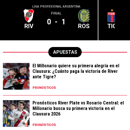
LIGA PROFESIONAL ARGENTINA
LIGA PR
FINAL
0
-
1
RIV
ROS
TIG
APUESTAS
El Millonario quiere su primera alegría en el
Clausura: ¿Cuánto paga la victoria de River
ante Tigre?
PRONÓSTICOS
Pronósticos River Plate vs Rosario Central: el
Millonario busca su primera victoria en el
Clausura 2026
PRONÓSTICOS