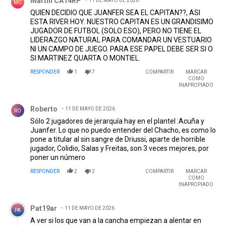
Martin CA14RP
11 DE MAYO DE 2026
MC
QUIEN DECIDIO QUE JUANFER SEA EL CAPITAN??, ASI
ESTA RIVER HOY. NUESTRO CAPITAN ES UN GRANDISIMO
JUGADOR DE FUTBOL (SOLO ESO), PERO NO TIENE EL
LIDERAZGO NATURAL PARA COMANDAR UN VESTUARIO
NI UN CAMPO DE JUEGO. PARA ESE PAPEL DEBE SER SI O
SI MARTINEZ QUARTA O MONTIEL.
RESPONDER
1
7
COMPARTIR
MARCAR
COMO
INAPROPIADO
Comentario de Roberto.
Roberto
11 DE MAYO DE 2026
RO
Sólo 2 jugadores de jerarquía hay en el plantel :Acuña y
Juanfer. Lo que no puedo entender del Chacho, es como lo
pone a titular al sin sangre de Driussi, aparte de horrible
jugador, Colidio, Salas y Freitas, son 3 veces mejores, por
poner un número
RESPONDER
2
2
COMPARTIR
MARCAR
COMO
INAPROPIADO
Comentario de Pat19ar.
Pat19ar
11 DE MAYO DE 2026
PA
A ver si los que van a la cancha empiezan a alentar en