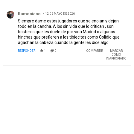
Todos los comentarios
Comentario de Ramoniano.
Ramoniano
12 DE MAYO DE 2026
Siempre dame estos jugadores que se enojan y dejan
todo en la cancha. A los sin vida que lo critican , son
bosteros que les duele de por vida Madrid o algunos
hinchas que prefieren a los tibiecitos como Colidio que
agachan la cabeza cuando la gente les dice algo.
RESPONDER
1
0
COMPARTIR
MARCAR
COMO
INAPROPIADO
PUBLICIDAD