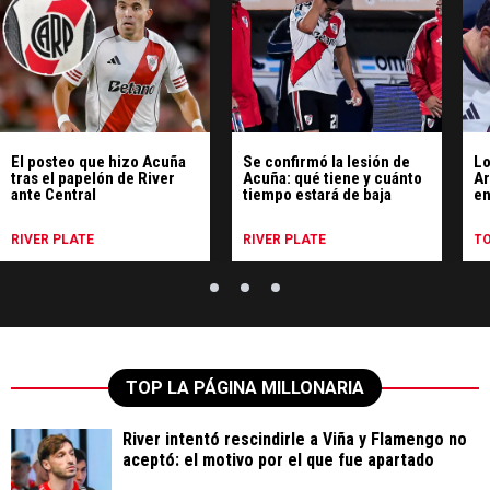
El posteo que hizo Acuña
Se confirmó la lesión de
Lo
tras el papelón de River
Acuña: qué tiene y cuánto
Ar
ante Central
tiempo estará de baja
en
Ri
RIVER PLATE
RIVER PLATE
T
TOP LA PÁGINA MILLONARIA
River intentó rescindirle a Viña y Flamengo no
aceptó: el motivo por el que fue apartado