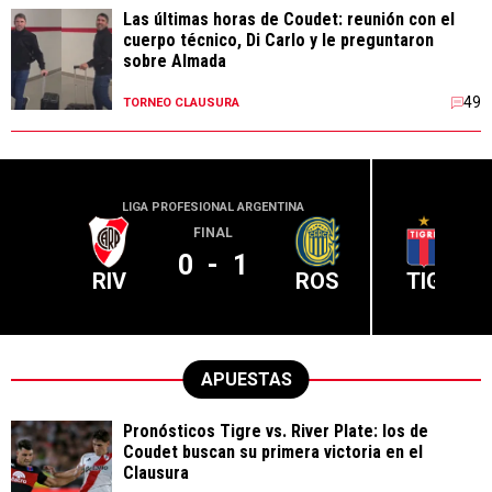
Las últimas horas de Coudet: reunión con el
cuerpo técnico, Di Carlo y le preguntaron
sobre Almada
49
TORNEO CLAUSURA
LIGA PROFESIONAL ARGENTINA
LIGA PR
FINAL
0
-
1
RIV
ROS
TIG
APUESTAS
Pronósticos Tigre vs. River Plate: los de
Coudet buscan su primera victoria en el
Clausura