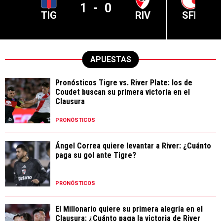
1
-
0
TIG
RIV
SFE
APUESTAS
Pronósticos Tigre vs. River Plate: los de
Coudet buscan su primera victoria en el
Clausura
PRONÓSTICOS
Ángel Correa quiere levantar a River: ¿Cuánto
paga su gol ante Tigre?
PRONÓSTICOS
El Millonario quiere su primera alegría en el
Clausura: ¿Cuánto paga la victoria de River