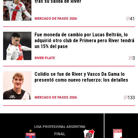
tras su salida de River
41
MERCADO DE PASES 2026
Fue moneda de cambio por Lucas Beltrán, lo
adquirió otro club de Primera pero River tendrá
un 15% del pase
3
RIVER PLATE
Colidio se fue de River y Vasco Da Gama lo
presentó como nuevo refuerzo: los detalles
133
MERCADO DE PASES 2026
LIGA PROFESIONAL ARGENTINA
CONME
FINAL