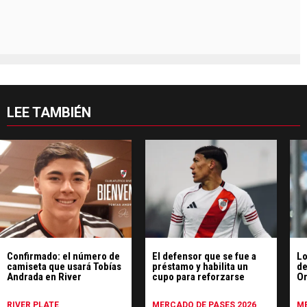
LEE TAMBIÉN
Confirmado: el número de
El defensor que se fue a
Lo
camiseta que usará Tobías
préstamo y habilita un
de
Andrada en River
cupo para reforzarse
Or
su
RIVER PLATE
MERCADO DE PASES 2026
ME