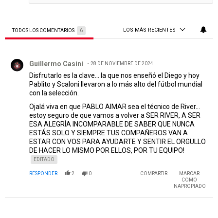
LOS MÁS RECIENTES
TODOS LOS COMENTARIOS
6
Todos los comentarios
Comentario de Guillermo Casini.
Guillermo Casini
28 DE NOVIEMBRE DE 2024
Disfrutarlo es la clave... la que nos enseñó el Diego y hoy
Pablito y Scaloni llevaron a lo más alto del fútbol mundial
con la selección.
Ojalá viva en que PABLO AIMAR sea el técnico de River...
estoy seguro de que vamos a volver a SER RIVER, A SER
ESA ALEGRÍA INCOMPARABLE DE SABER QUE NUNCA
ESTÁS SOLO Y SIEMPRE TUS COMPAÑEROS VAN A
ESTAR CON VOS PARA AYUDARTE Y SENTIR EL ORGULLO
DE HACER LO MISMO POR ELLOS, POR TU EQUIPO!
EDITADO
RESPONDER
2
0
COMPARTIR
MARCAR
COMO
INAPROPIADO