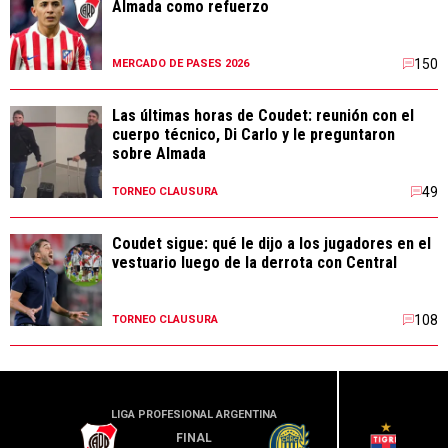
Almada como refuerzo
150
MERCADO DE PASES 2026
Las últimas horas de Coudet: reunión con el
cuerpo técnico, Di Carlo y le preguntaron
sobre Almada
49
TORNEO CLAUSURA
Coudet sigue: qué le dijo a los jugadores en el
vestuario luego de la derrota con Central
108
TORNEO CLAUSURA
LIGA PROFESIONAL ARGENTINA
LIGA PR
FINAL