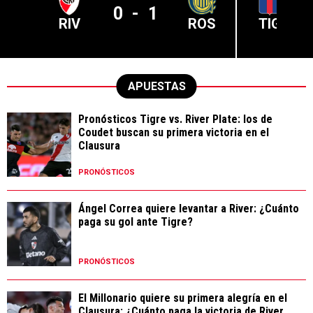
0
-
1
RIV
ROS
TIG
APUESTAS
Pronósticos Tigre vs. River Plate: los de
Coudet buscan su primera victoria en el
Clausura
PRONÓSTICOS
Ángel Correa quiere levantar a River: ¿Cuánto
paga su gol ante Tigre?
PRONÓSTICOS
El Millonario quiere su primera alegría en el
Clausura: ¿Cuánto paga la victoria de River