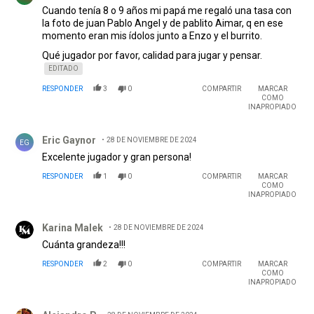
Cuando tenía 8 o 9 años mi papá me regaló una tasa con
la foto de juan Pablo Angel y de pablito Aimar, q en ese
momento eran mis ídolos junto a Enzo y el burrito.
Qué jugador por favor, calidad para jugar y pensar.
EDITADO
RESPONDER
3
0
COMPARTIR
MARCAR
COMO
INAPROPIADO
Comentario de Eric Gaynor.
Eric Gaynor
28 DE NOVIEMBRE DE 2024
EG
Excelente jugador y gran persona!
RESPONDER
1
0
COMPARTIR
MARCAR
COMO
INAPROPIADO
Comentario de Karina Malek.
Karina Malek
28 DE NOVIEMBRE DE 2024
Cuánta grandeza!!!
RESPONDER
2
0
COMPARTIR
MARCAR
COMO
INAPROPIADO
Comentario de Alejandro P.