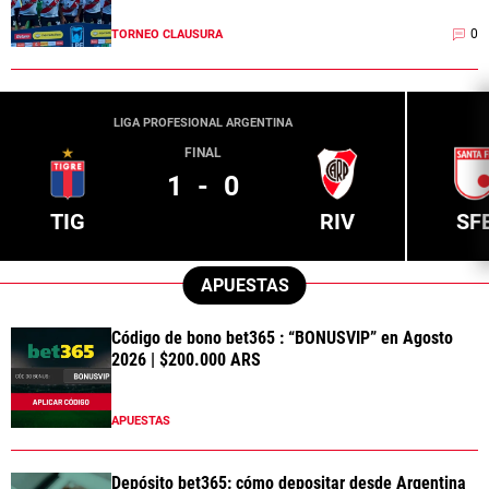
0
TORNEO CLAUSURA
LIGA PROFESIONAL ARGENTINA
FINAL
1
-
0
TIG
RIV
SF
APUESTAS
Código de bono bet365 : “BONUSVIP” en Agosto
2026 | $200.000 ARS
APUESTAS
Depósito bet365: cómo depositar desde Argentina