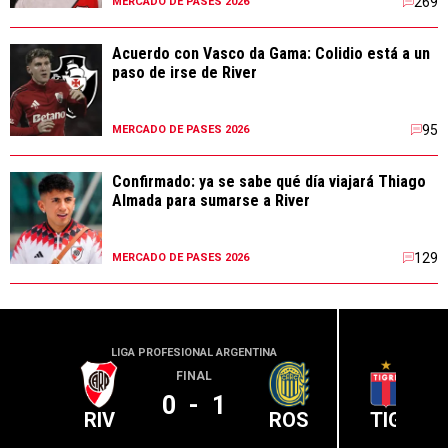
269
MERCADO DE PASES 2026
Acuerdo con Vasco da Gama: Colidio está a un
paso de irse de River
95
MERCADO DE PASES 2026
Confirmado: ya se sabe qué día viajará Thiago
Almada para sumarse a River
129
MERCADO DE PASES 2026
LIGA PROFESIONAL ARGENTINA
LIGA PR
FINAL
0
-
1
RIV
ROS
TIG