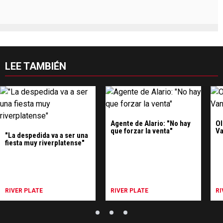
LEE TAMBIÉN
Agente de Alario: "No hay
Ol
que forzar la venta"
Va
"La despedida va a ser una
fiesta muy riverplatense"
RIVER PLATE
RIVER PLATE
RI