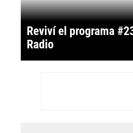
Reviví el programa #23
Radio