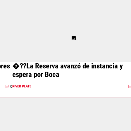
ores
�??La Reserva avanzó de instancia y
espera por Boca
0
RIVER PLATE