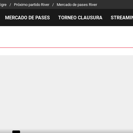
Tigre
Próximo partido River
Mercado de pases River
MERCADO DE PASES
TORNEO CLAUSURA
STREAMI
MILLONARIOS
LPM PARA EL HINCHA
APUEST
Mercado de Pases
Streaming
Noticias
Análisis tácticos
Entradas
Guías
Juanfer Quintero
Hinchas
Códigos
Chacho Coudet
Los goles de River
Pronósti
Ex River
Entrevistas
Apuesta 