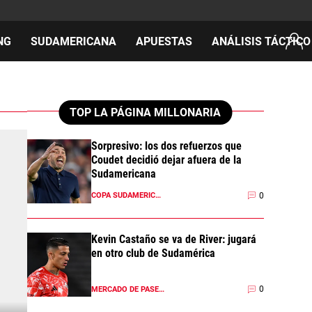
NG
SUDAMERICANA
APUESTAS
ANÁLISIS TÁCTICO
AS
TOP LA PÁGINA MILLONARIA
Sorpresivo: los dos refuerzos que
Coudet decidió dejar afuera de la
cos
Sudamericana
del día
0
COPA SUDAMERICANA 2026
Kevin Castaño se va de River: jugará
en otro club de Sudamérica
0
MERCADO DE PASES 2026