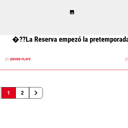
�??La Reserva empezó la pretemporad
0
RIVER PLATE
1
2