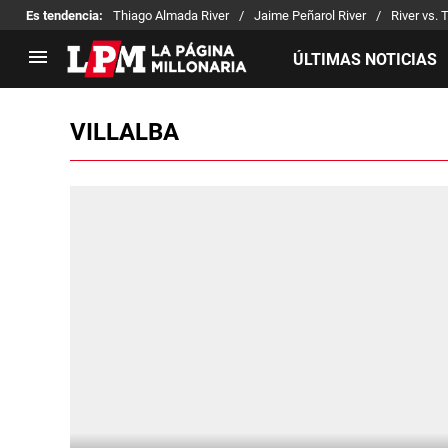
Es tendencia
:
Thiago Almada River
Jaime Peñarol River
River vs. 
ÚLTIMAS NOTICIAS
VILLALBA
LIGA PROFESIONAL
TORNEOS
Noticias
Copa Sudamericana
Tabla de posiciones
Copa Argentina
Fixture
Selección Argentina
Reserva