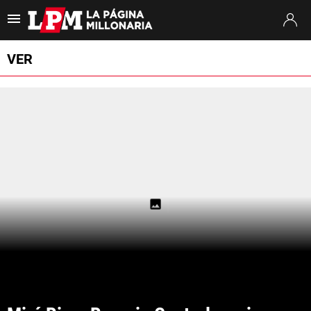
Es tendencia
:
Francisco Ortega River
River Tigre
Pablo Longoria
VER
ULTIMAS NOTICIAS
STREAMING
TORNEO CLAUSURA
SUDAMERICANA
MERCADO DE PASES
FIXTURE
POSICIONES
OPINIÓN