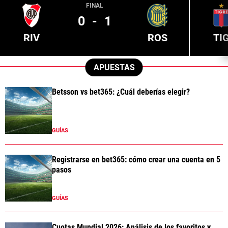
FINAL
0
-
1
RIV
ROS
TI
APUESTAS
Betsson vs bet365: ¿Cuál deberías elegir?
GUÍAS
Registrarse en bet365: cómo crear una cuenta en 5
pasos
GUÍAS
Cuotas Mundial 2026: Análisis de los favoritos y