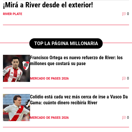
¡Mirá a River desde el exterior!
0
RIVER PLATE
TOP LA PÁGINA MILLONARIA
Francisco Ortega es nuevo refuerzo de River: los
millones que costará su pase
0
MERCADO DE PASES 2026
Colidio está cada vez más cerca de irse a Vasco Da
Gama: cuánto dinero recibiría River
0
MERCADO DE PASES 2026