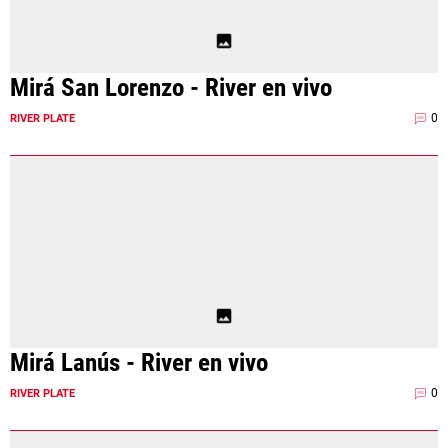
Términos y Condiciones
Políticas de Privacidad
Política Editorial
Ad Choices
Mirá San Lorenzo - River en vivo
La Página Millonaria, al igual que
Futbol Sites, es una compañía
0
RIVER PLATE
perteneciente a Better Collective.
Todos los derechos reservados.
EL JUEGO COMPULSIVO ES PERJUDICIAL PARA
VOS Y TU FAMILIA, Línea gratuita de orientación al
jugador problemático: Buenos Aires Provincia
0800-444-4000, Buenos Aires Ciudad 0800-666-
6006
La aceptación de una de las ofertas presentadas en esta página
puede dar lugar a un pago a
La Página Millonaria
. Este pago puede
influir en cómo y dónde aparecen los operadores de juego en la
Mirá Lanús - River en vivo
página y en el orden en que aparecen, pero no influye en nuestras
evaluaciones.
0
RIVER PLATE
EL JUGAR COMPULSIVAMENTE ES PERJUDICIAL PARA LA SALUD.