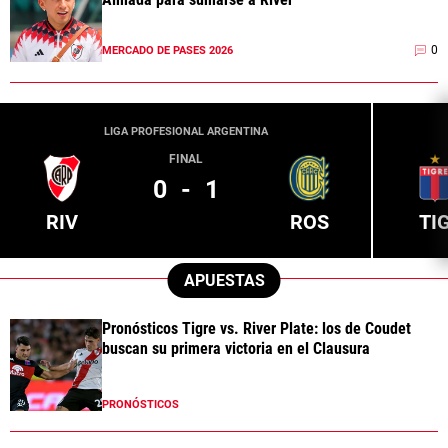
0
MERCADO DE PASES 2026
LIGA PROFESIONAL ARGENTINA
FINAL
0
-
1
RIV
ROS
TI
APUESTAS
Pronósticos Tigre vs. River Plate: los de Coudet
buscan su primera victoria en el Clausura
PRONÓSTICOS