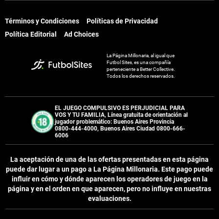
Términos y Condiciones
Políticas de Privacidad
Política Editorial
Ad Choices
La Página Millonaria, al igual que
Futbol Sites, es una compañía
perteneciente a Better Collective.
Todos los derechos reservados.
EL JUEGO COMPULSIVO ES PERJUDICIAL PARA
VOS Y TU FAMILIA, Línea gratuita de orientación al
jugador problemático: Buenos Aires Provincia
0800-444-4000, Buenos Aires Ciudad 0800-666-
6006
La aceptación de una de las ofertas presentadas en esta página
puede dar lugar a un pago a
La Página Millonaria
. Este pago puede
influir en cómo y dónde aparecen los operadores de juego en la
página y en el orden en que aparecen, pero no influye en nuestras
evaluaciones.