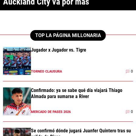
Auckland City va por más
ANÁLISIS TÁCTICO
CHACHO COUDET
APUESTAS
TOP LA PÁGINA MILLONARIA
NOTICIAS
Jugador x Jugador vs. Tigre
GUÍAS
0
TORNEO CLAUSURA
CÓDIGOS
QUIENES SOMOS
STAFF
CONTACTO
PRONÓSTICOS
Confirmado: ya se sabe qué día viajará Thiago
ESCRIBÍ EN LA PÁGINA MILLONARIA
APUESTAS
Almada para sumarse a River
La Página Millonaria es un sitio no oficial, creado por socios e
APUESTA DEL DÍA
hinchas de River y no tiene afiliación alguna con el club Atlético River
Plate.
0
MERCADO DE PASES 2026
Esta sección no tiene relación alguna con el club. Para visitar el sitio
oficial
haz click aquí
Se confirmó dónde jugará Juanfer Quintero tras su