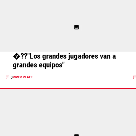
�??"Los grandes jugadores van a
grandes equipos"
0
RIVER PLATE