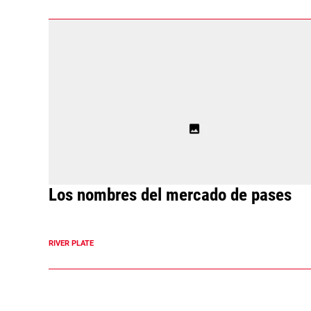
Los nombres del mercado de pases
RIVER PLATE