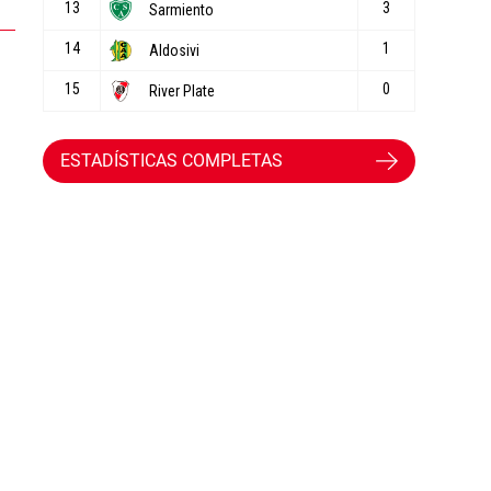
ESTADÍSTICAS COMPLETAS