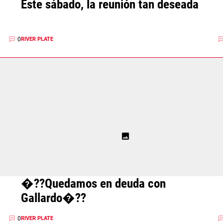
Este sábado, la reunión tan deseada
0
RIVER PLATE
�??Quedamos en deuda con
Gallardo�??
0
RIVER PLATE