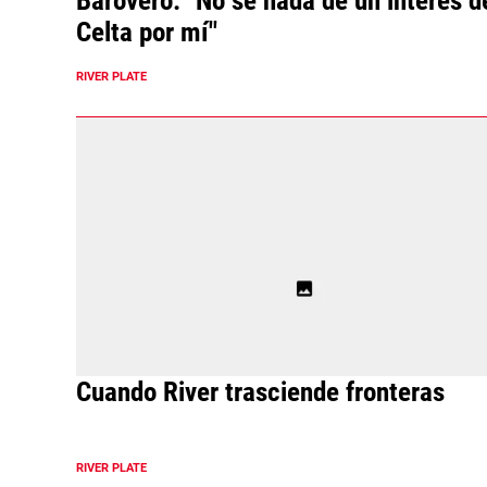
Barovero: "No sé nada de un interés d
Celta por mí"
RIVER PLATE
Cuando River trasciende fronteras
RIVER PLATE