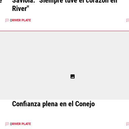
e
Saviola: "Siempre tuve el corazón en
River"
0
RIVER PLATE
Confianza plena en el Conejo
0
RIVER PLATE