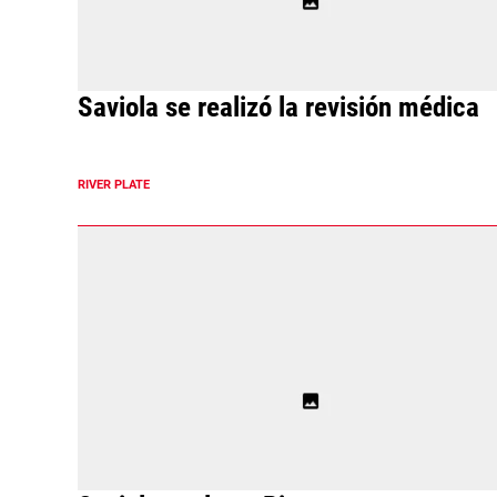
Saviola se realizó la revisión médica
RIVER PLATE