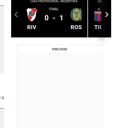
LIGA PROFESIONAL ARGENTINA
LIGA PROFESIONAL
FINAL
08/08
17:00
0
-
1
RIV
ROS
TIG
0