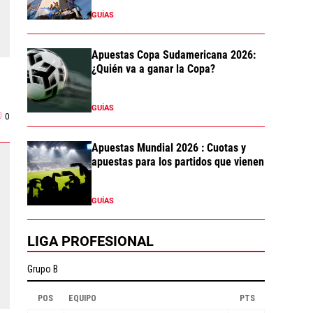
GUÍAS
Apuestas Copa Sudamericana 2026:
¿Quién va a ganar la Copa?
GUÍAS
0
Apuestas Mundial 2026 : Cuotas y
apuestas para los partidos que vienen
GUÍAS
LIGA PROFESIONAL