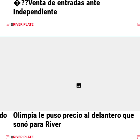
�??Venta de entradas ante
Independiente
0
RIVER PLATE
ido
Olimpia le puso precio al delantero que
sonó para River
0
RIVER PLATE