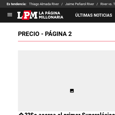
Es tendencia
:
Thiago Almada River
Jaime Peñarol River
River vs. 
ÚLTIMAS NOTICIAS
PRECIO - PÁGINA 2
LIGA PROFESIONAL
TORNEOS
Noticias
Copa Sudamericana
Tabla de posiciones
Copa Argentina
Fixture
Selección Argentina
Reserva