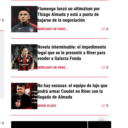
Flamengo lanzó un ultimátum por
Thiago Almada y está a punto de
bajarse de la negociación
0
0
MERCADO DE PASES 2026
Novela interminable: el impedimento
legal que se le presentó a River para
vender a Galarza Fonda
0
MERCADO DE PASES 2026
No hay excusas: el equipo de lujo que
podrá armar Coudet en River con la
llegada de Almada
0
RIVER PLATE
0