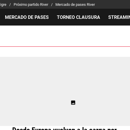
Tigre
Próximo partido River
Mercado de pases River
MERCADO DE PASES
TORNEO CLAUSURA
STREAMI
MILLONARIOS
LPM PARA EL HINCHA
APUEST
Mercado de Pases
Streaming
Noticias
Análisis tácticos
Entradas
Guías
Juanfer Quintero
Hinchas
Códigos
Chacho Coudet
Los goles de River
Pronósti
Ex River
Entrevistas
Apuesta 