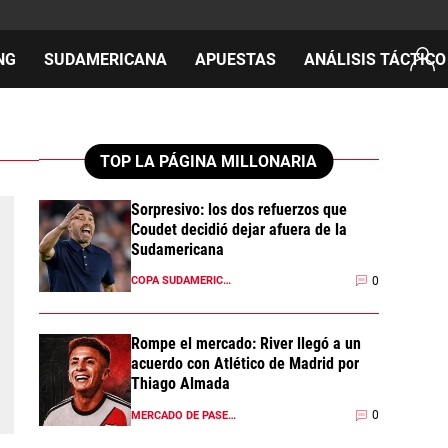
NG
SUDAMERICANA
APUESTAS
ANÁLISIS TÁCTICO
AS
TOP LA PÁGINA MILLONARIA
Sorpresivo: los dos refuerzos que
Coudet decidió dejar afuera de la
cos
Sudamericana
del día
0
COPA SUDAMERICANA 2026
Rompe el mercado: River llegó a un
acuerdo con Atlético de Madrid por
Thiago Almada
0
MERCADO DE PASES 2026