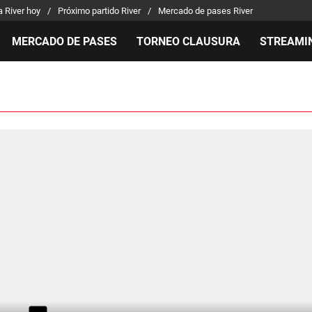
a River hoy
Próximo partido River
Mercado de pases River
MERCADO DE PASES
TORNEO CLAUSURA
STREAMI
MILLONARIOS
LPM PARA EL HINCHA
APUEST
Mercado de Pases
Streaming
Noticias
Análisis tácticos
Entradas
Guías
Juanfer Quintero
Hinchas
Códigos
Chacho Coudet
Los goles de River
Pronósti
Ex River
Entrevistas
Apuesta 