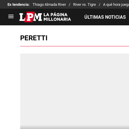
Es tendencia
:
Thiago Almada River
River vs. Tigre
A qué hora jueg
ÚLTIMAS NOTICIAS
PERETTI
LIGA PROFESIONAL
TORNEOS
Noticias
Copa Sudamericana
Tabla de posiciones
Copa Argentina
Fixture
Selección Argentina
Reserva