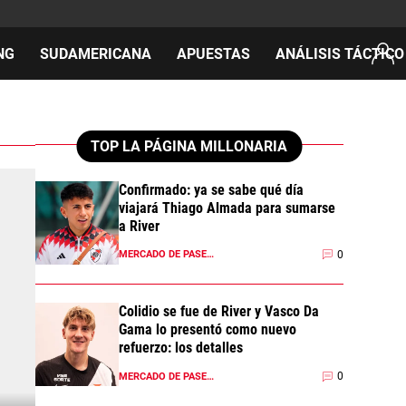
NG
SUDAMERICANA
APUESTAS
ANÁLISIS TÁCTICO
AS
TOP LA PÁGINA MILLONARIA
Confirmado: ya se sabe qué día
viajará Thiago Almada para sumarse
cos
a River
del día
0
MERCADO DE PASES 2026
Colidio se fue de River y Vasco Da
Gama lo presentó como nuevo
refuerzo: los detalles
0
MERCADO DE PASES 2026